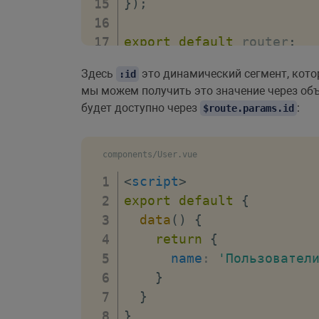
}
)
;
export
default
 router
;
Здесь
это динамический сегмент, кот
:id
мы можем получить это значение через об
будет доступно через
:
$route.params.id
components/User.vue
<
script
>
export
default
{
data
(
)
{
return
{
name
:
'Пользовател
}
}
}