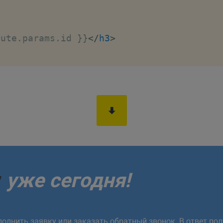
oute.params.id }}
</
h3
>
у
уже сегодня!
олнить заявку или заказать обратный звонок. В ответ пол