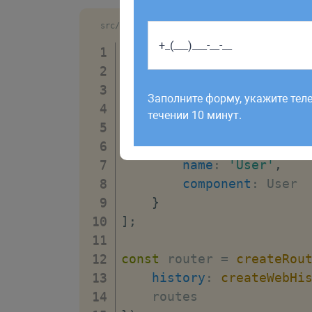
src/router.js
import
{
 createRouter
,
 c
import
 User 
from
'./comp
Работаем по будням с 9:00 до 1
отправленные в выходные, об
Заполните форму, укажите тел
рабочий день до 12:00.
const
 routes 
=
[
течении 10 минут.
{
path
:
'/user/:id
name
:
'User'
,
component
:
 User

}
]
;
const
 router 
=
createRou
history
:
createWebHi