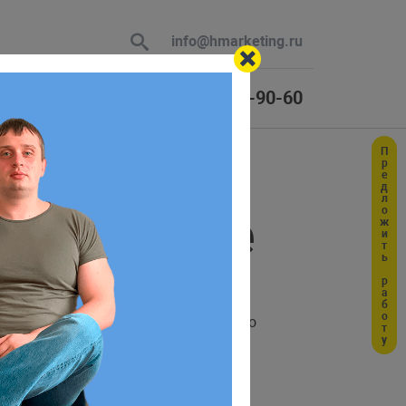
info@hmarketing.ru
+7 (925) 464-90-60
Предложить работу
 В ответ
ция в Vue
ю с учетом
 такие как
юзера в URL? Для этого
ID