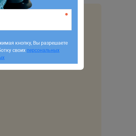
жимая кнопку, Вы разрешаете
ботку своих
персональных
жимая кнопку, Вы разрешаете
ых
ботку своих
персональных
ых