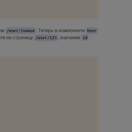
ли
. Теперь в компоненте
/user/ivanov
User
ите на страницу
, значение
/user/123
id