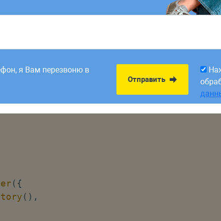
reateWebHistory 
}
from
'vue-router'
;
onents/User.vue'
;
8:00. Заявки,
На
Отправить
рабатываем в первый
обра
ефон, я Вам перезвоню в
На
данн
Отправить
обра
данн
'
,
ter
(
{
story
(
)
,