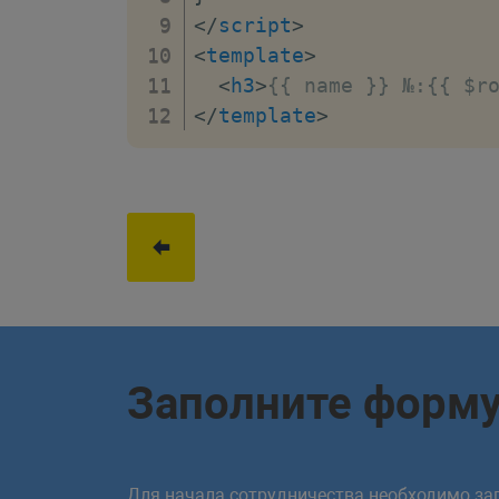
</
script
>
<
template
>
<
h3
>
{{ name }} №:{{ $r
</
template
>
Заполните форм
Для начала сотрудничества необходимо зап