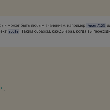
орый может быть любым значением, например
и
/user/123
ъект
. Таким образом, каждый раз, когда вы переход
route
и'
,