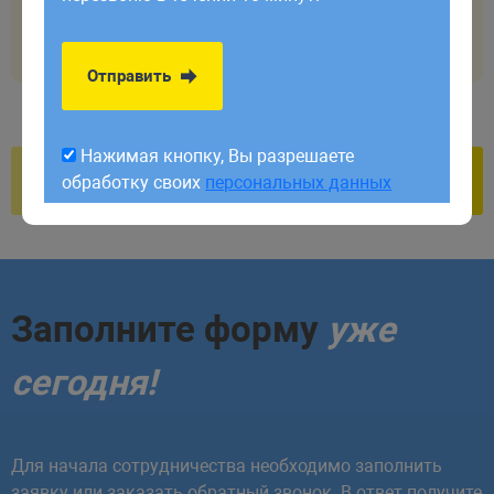
обработку своих
персональных данных
</
p
>
</
template
>
Отправить
Нажимая кнопку, Вы разрешаете
обработку своих
персональных данных
Заполните форму
уже
сегодня!
Для начала сотрудничества необходимо заполнить
заявку или заказать обратный звонок. В ответ получите