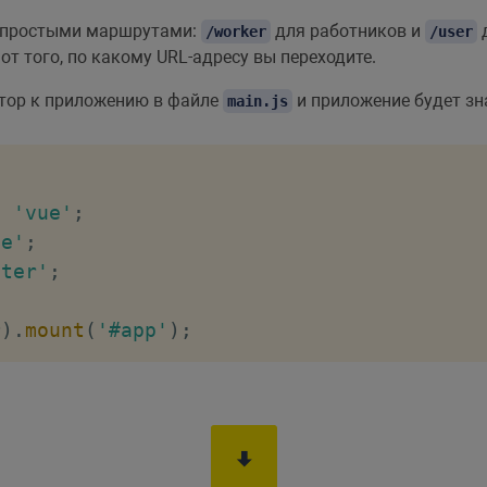
ter
(
{
я простыми маршрутами:
для работников и
д
/worker
/user
story
(
)
,
от того, по какому URL-адресу вы переходите.
тор к приложению в файле
и приложение будет зн
main.js
m
'vue'
;
ue'
;
uter'
;
r
)
.
mount
(
'#app'
)
;