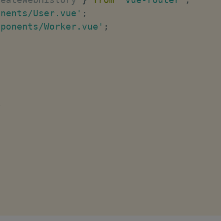
onents/User.vue'
;
mponents/Worker.vue'
;

