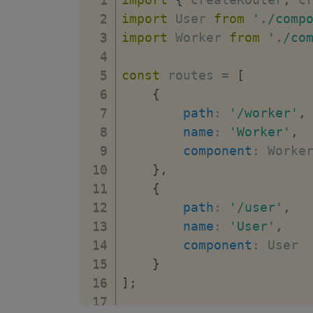
import
 User 
from
'./comp
import
 Worker 
from
'./co
const
 routes 
=
[
{
path
:
'/worker'
,
name
:
'Worker'
,
component
:
 Worker
}
,
{
path
:
'/user'
,
name
:
'User'
,
component
:
 User

}
]
;