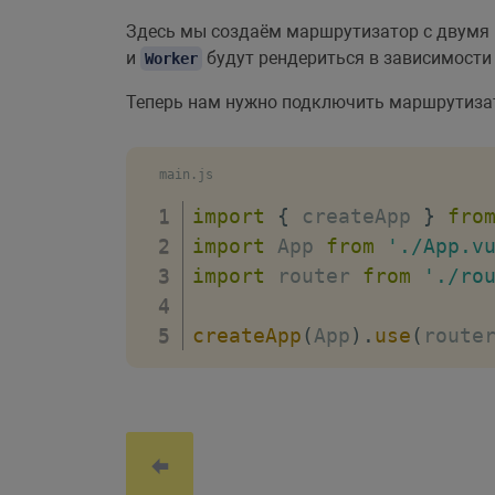
const
 router 
=
createRou
Здесь мы создаём маршрутизатор с двум
history
:
createWebHi
и
будут рендериться в зависимости 
Worker
}
)
;
Теперь нам нужно подключить маршрутиза
export
default
 router
;
main.js
import
{
 createApp 
}
fro
import
 App 
from
'./App.v
import
 router 
from
'./ro
createApp
(
App
)
.
use
(
route