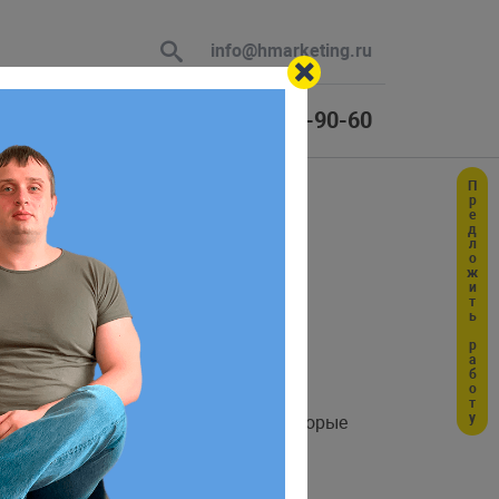
info@hmarketing.ru
+7 (925) 464-90-60
Предложить работу
 В ответ
ю с учетом
цу и загружает новый HTML-файл.
outer просто меняет компоненты, которые