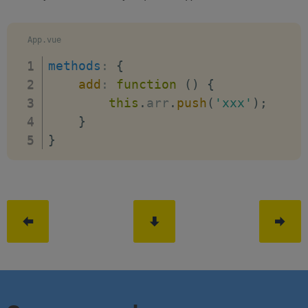
App.vue
methods
:
{
add
:
function
(
)
{
this
.
arr
.
push
(
'xxx'
)
;
}
}