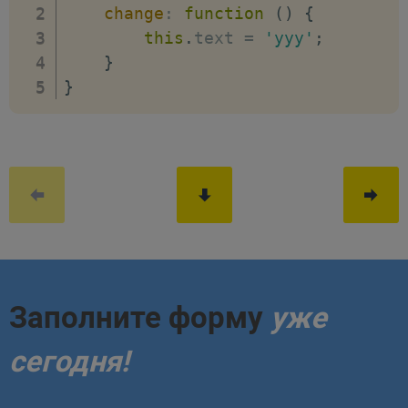
change
:
function
(
)
{
this
.
text 
=
'yyy'
;
}
}
Заполните форму
уже
сегодня!