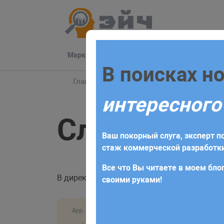
Маркетинг
Разработка
Техподдер
Заполните 
В поисках н
Главная
Блог
Vue
Сложные условия 
интересного
Для начала сотрудничества нео
Сложные ус
получите коммерческое предлож
Ваш покорный слуга, эксперт по
требований и поставленных за
стаж коммерческой разработки
Все что Вы читаете в моем блог
В директиве
можно делать более сложн
v-if
своими руками!
App.vue