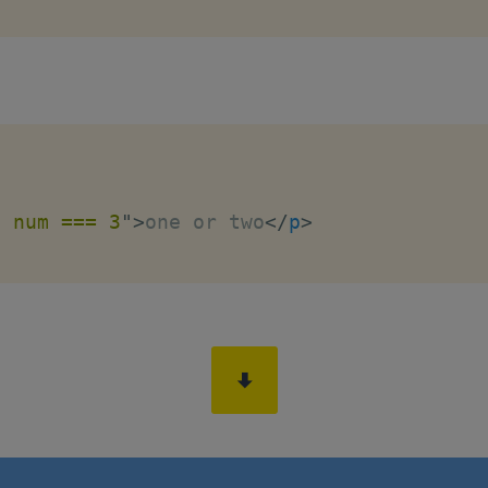
| num === 3
"
>
one or two
</
p
>