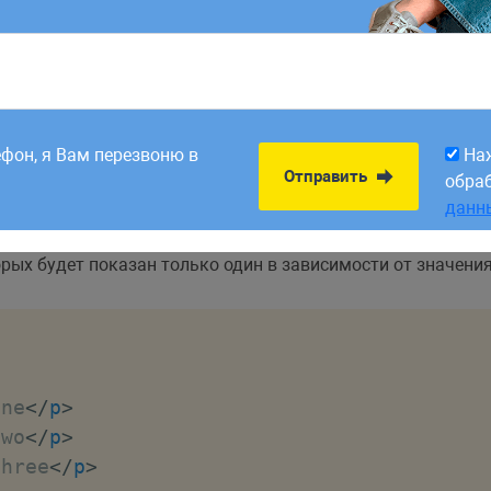
там 3
8:00. Заявки,
На
Отправить
рабатываем в первый
обра
ефон, я Вам перезвоню в
На
данн
Отправить
обра
данн
орых будет показан только один в зависимости от значени
one
</
p
>
two
</
p
>
three
</
p
>