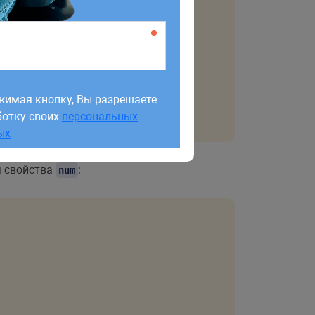
жимая кнопку, Вы разрешаете
ботку своих
персональных
жимая кнопку, Вы разрешаете
ых
ботку своих
персональных
ых
я свойства
:
num