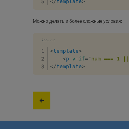
</
template
>
Можно делать и более сложные условия:
App.vue
<
template
>
<
p
v-if
=
"
num === 1 |
</
template
>