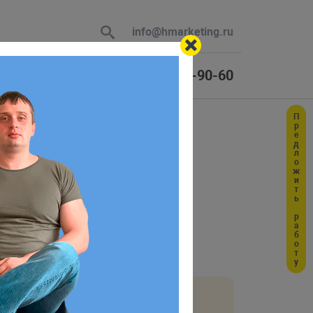
info@hmarketing.ru
+7 (925) 464-90-60
Предложить работу
 В ответ
ю с учетом
 одно из чисел
,
или
:
1
2
3