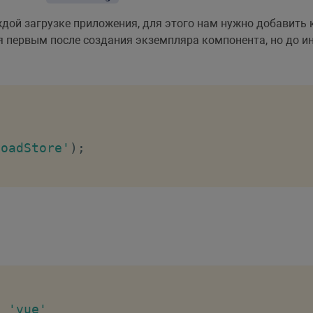
дой загрузке приложения, для этого нам нужно добавить 
ся первым после создания экземпляра компонента, но до 
loadStore'
)
;
m
'vue'