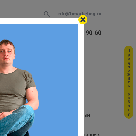
info@hmarketing.ru
+7 (925) 464-90-60
Предложить работу
 В ответ
ю с учетом
и. Удивительно, но при обновлении
анных проекта. Другой способ, который
ы также можете сохранить их в базе данных