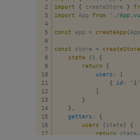
import
{
 createStore 
}
f
import
 App 
from
'./App.v
const
 app 
=
createApp
(
Ap
const
 store 
=
createStor
state
(
)
{
return
{
users
:
[
{
id
:
'1
]
}
}
,
getters
:
{
users
(
state
)
{
return
 state