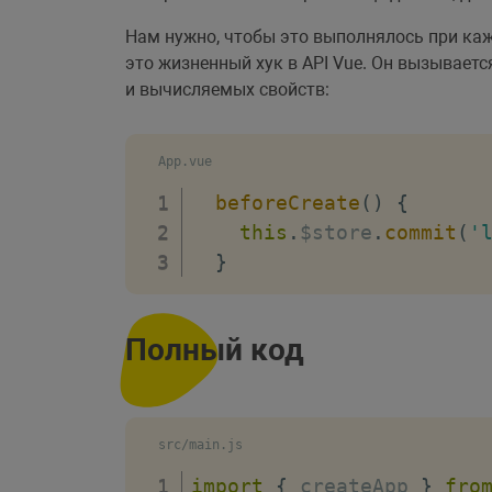
Нам нужно, чтобы это выполнялось при каж
это жизненный хук в API Vue. Он вызывает
и вычисляемых свойств:
App.vue
beforeCreate
(
)
{
this
.
$store
.
commit
(
'
}
Полный код
src/main.js
import
{
 createApp 
}
fro