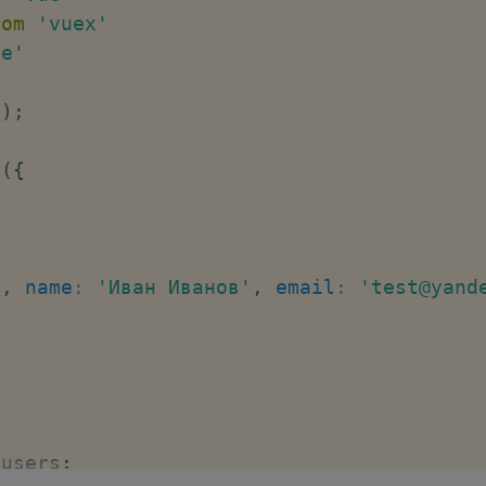
rom
'vuex'
ue'
p
)
;
e
(
{
'
,
name
:
'Иван Иванов'
,
email
:
'test@yand
.
users
;