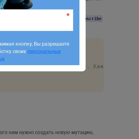
но добавить код в конец файла.
subscribe
жимая кнопку, Вы разрешаете
ботку своих
персональных
жимая кнопку, Вы разрешаете
ых
ботку своих
персональных
ых
, когда происходит мутация. Каждый раз ко
того нам нужно создать новую мутацию,