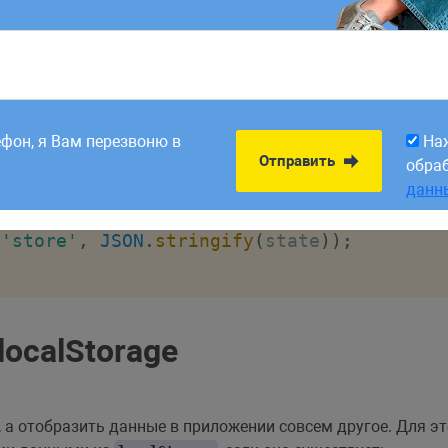
ьзовать
метод в нашем хранилище. В
нуж
subscribe
main.js
аз, когда в нашем хранилище происходит мутация:
8:00. Заявки,
На
Отправить
рабатываем в первый
обра
ефон, я Вам перезвоню в
На
данн
Отправить
обра
n
,
 state
)
=>
{
данн
в фигурные скобки, срабатывает каждый раз
(
'store'
,
JSON
.
stringify
(
state
)
)
;
localStorage
, а отобразить данные в приложении совсем другое. Для э