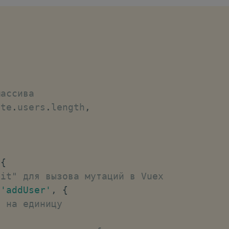
age
.
getItem
(
'store'
)
)
{
.
replaceState
(
JSON
.
parse
(
localStorage
.
get
массива
ate
.
users
.
length
,
{
ole
.
log
(
'Не удалось инициализировать хран
{
mit" для вызова мутаций в Vuex
ewUser
)
{
(
'addUser'
,
{
id 
!==
undefined
&&
typeof
 newUser
.
name 
=
d на единицу
ers
.
push
(
{
newUser
.
id
,