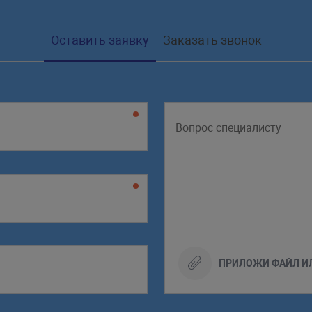
pp'
)
laceholder
=
"
Добавьте имя пользователя
"
id
Оставить заявку
Заказать звонок
laceholder
=
"
Добавьте email
"
id
=
"
email
"
re
id
=
"
submit-user
"
@click
=
"
newUser
"
value
=
e }}
</
p
>
ПРИЛОЖИ ФАЙЛ И