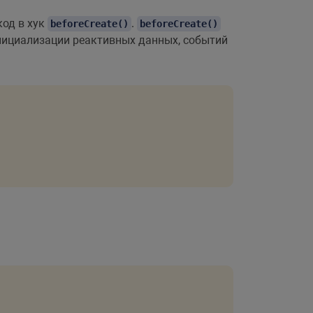
код в хук
.
beforeCreate()
beforeCreate()
инициализации реактивных данных, событий