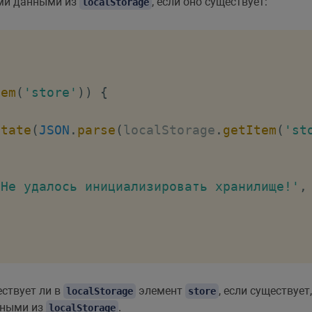
и данными из
, если оно существует:
localStorage
tem
(
'store'
)
)
{
State
(
JSON
.
parse
(
localStorage
.
getItem
(
'st
'Не удалось инициализировать хранилище!'
,
ествует ли в
элемент
, если существуе
localStorage
store
нными из
.
localStorage