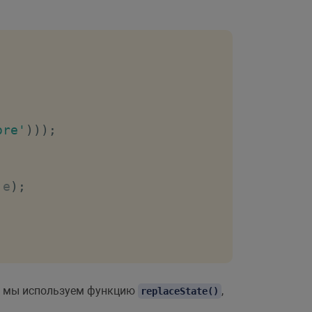
ore'
)
)
)
;
 e
)
;
т, мы используем функцию
,
replaceState()