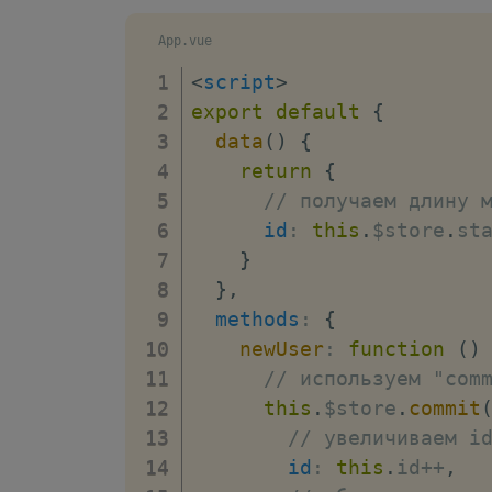
}
}
,
App.vue
mutations
:
{
<
script
>
loadStore
(
)
{
export
default
{
if
(
localStor
data
(
)
{
try
{
return
{
this
// получаем длину 
}
id
:
this
.
$store
.
st
catch
(
e
)
}
                    cons
}
,
}
methods
:
{
}
newUser
:
function
(
)
}
,
// используем "com
addUser
(
state
,
 n
this
.
$store
.
commit
if
(
newUser
.
// увеличиваем i
                state
.
us
id
:
this
.
id
++
,
id
:
 