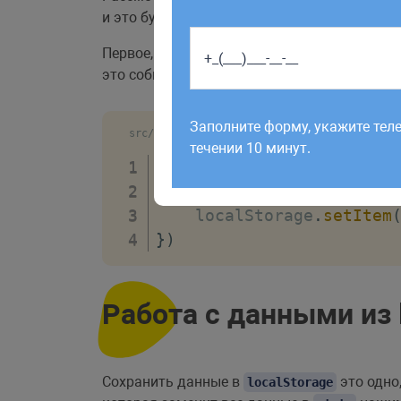
и это будет правильным решением.
Первое, что нам нужно сделать, это испол
это событие которое срабатывает каждый р
Работаем по будням с 9:00 до 1
отправленные в выходные, об
Заполните форму, укажите тел
src/main.js
рабочий день до 12:00.
течении 10 минут.
store
.
subscribe
(
(
mutatio
// код, заключенный 
    localStorage
.
setItem
}
)
Работа с данными из 
Сохранить данные в
это одно
localStorage