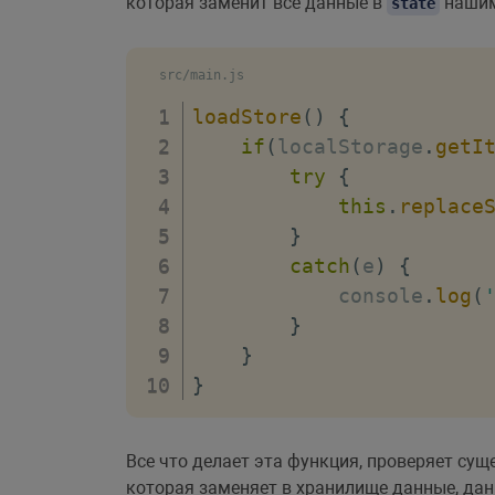
которая заменит все данные в
нашим
state
src/main.js
loadStore
(
)
{
if
(
localStorage
.
getI
try
{
this
.
replace
}
catch
(
e
)
{
            console
.
log
(
}
}
}
Все что делает эта функция, проверяет сущ
которая заменяет в хранилище данные, да