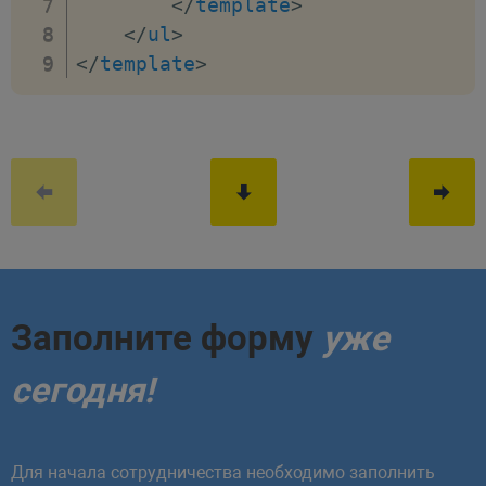
</
template
>
</
ul
>
</
template
>
Заполните форму
уже
сегодня!
Для начала сотрудничества необходимо заполнить