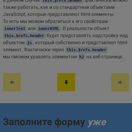
в данном случае
фактически можно
this.$refs.header
также работать, как и со стандартныи объектами
JavaScript, которые представляют html-элементы.
То есть мы можем обратиться к его свойствам
или
. В реальности объект
innerText
innerHTML
будет представлять надстройку над
this.$refs.header
объектом
, который собственно и представляет html-
js
элемент. Фактически через
this.$refs.header
мы сможем уравлять элементом
на веб-странице.
h2
Заполните форму
уже