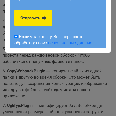
обработку своих
персональных данных
использовать для проверки условий и изменения
поведения веб-страниц на основе этих переменных.
Отправить
4.
HotModuleReplacementPlugin
(HMR) — используется
для обновления модулей в режиме реального времени
без перезагрузки страницы. Это ускоряет разработку
Нажимая кнопку, Вы разрешаете
приложения и сокращает время отладки.
обработку своих
персональных данных
5.
CleanWebpackPlugin
— очищает папку сборки
проекта перед каждой новой сборкой, чтобы
избавиться от ненужных файлов и папок.
6.
CopyWebpackPlugin
— копирует файлы из одной
папки в другую во время сборки. Это может быть
полезно для сохранения конфигураций, изображений
или других файлов, необходимых для вашего
приложения.
7.
UglifyjsPlugin
— минифицирует JavaScript-код для
уменьшения размера файлов и ускорения загрузки