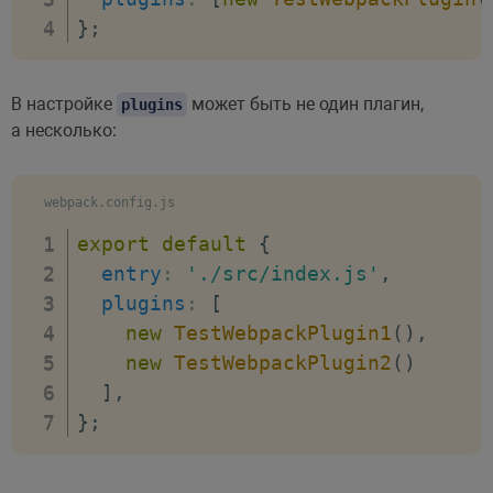
}
;
В настройке
может быть не один плагин,
plugins
а несколько:
webpack.config.js
export
default
{
entry
:
'./src/index.js'
,
plugins
:
[
new
TestWebpackPlugin1
(
)
,
new
TestWebpackPlugin2
(
)
]
,
}
;