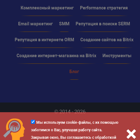
Комплексный маркетинг
Performance стратегия
Email маркетинг
SMM
Репутация в поиске SERM
Репутация в интернете ORM
Создание сайтов на Bitrix
Создание интернет-магазина на Bitrix
Инструменты
Блог
© 2014 - 2026
Мы используем cookie-файлы, с их помощью
Карта сайта
заботимся о Вас, улучшая работу сайта.
Закрывая окно, Вы соглашаетесь с обработкой