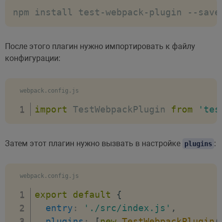
npm install test-webpack-plugin --save
После этого плагин нужно импортировать к файлу
конфигурации:
webpack.config.js
import
 TestWebpackPlugin 
from
'tes
Затем этот плагин нужно вызвать в настройке
:
plugins
webpack.config.js
export
default
{
entry
:
'./src/index.js'
,
plugins
:
[
new
TestWebpackPlugin
(