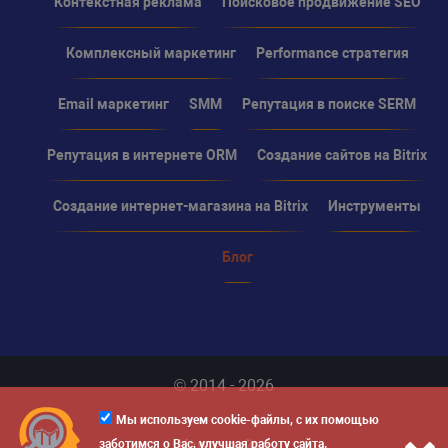
Контекстная реклама
Поисковое продвижение SEO
Комплексный маркетинг
Performance стратегия
Email маркетинг
SMM
Репутация в поиске SERM
Репутация в интернете ORM
Создание сайтов на Bitrix
Создание интернет-магазина на Bitrix
Инструменты
Блог
© 2014 - 2026
Мы используем cookie-файлы, с их помощью
Карта сайта
заботимся о Вас, улучшая работу сайта.