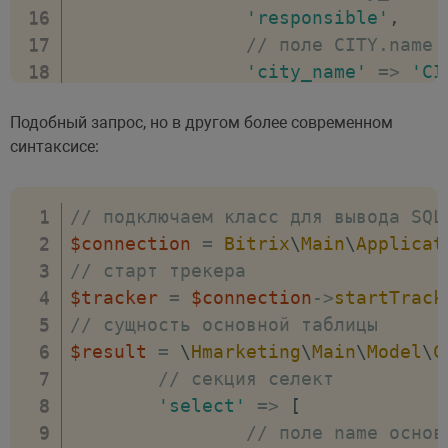
)
;
'responsible'
,
// секция селект
// поле CITY.name 
$query
-
>
setSelect
(
[
'city_name'
=>
'CI
// поле name основной табл
// поле CITY_TYPE.
Подобный запрос, но в другом более современном
'name'
,
'city_type_name'
=
синтаксисе:
// поле id основной таблиц
]
,
'id'
,
// динамически определенны
// поле city_id основной т
'runtime'
=>
array
(
// подключаем класс для вывода SQL
'city_id'
,
// поле CITY как с
$connection
=
Bitrix
\
Main
\
Applicat
// поле city_id основной т
'CITY'
=>
[
// старт трекера
'responsible'
,
// сущност
$tracker
=
$connection
->
startTrack
// поле CITY.name вспомога
'data_type
// сущность основной таблицы
'city_name'
=>
'CITY.name'
// указыва
$result
=
\
Hmarketing
\
Main
\
Model
\
C
// поле CITY_TYPE.name всп
'reference
// секция селект
'city_type_name'
=>
'CITY_
//
'select'
=>
[
]
)
;
'=
// поле name основ