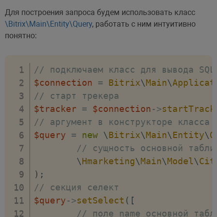
foreach
(
$cityzen
as
$key
=>
$valu
Для построения запроса будем использовать класс
\
Hmarketing
\
Main
\
Model
\
Cit
\Bitrix\Main\Entity\Query
, работать с ним интуитивно
[
понятно:
"name"
=>
"city_id"
"responsib
// подключаем класс для вывода SQL
$connection
=
Bitrix
\
Main
\
Applicat
]
// старт трекера
)
;
$tracker
=
$connection
->
startTrack
}
// аргумент в конструкторе класса 
$query
=
new
\
Bitrix
\
Main
\
Entity
\
Q
\
Bitrix
\
Main
\
Entity
\
Base
::
getInsta
// сущность основной табли
$citiType
=
[
\
Hmarketing
\
Main
\
Model
\
Cit
'самые малы'
,
)
;
'малые'
,
// секция селект
'полусредни'
,
$query
->
setSelect
(
[
'полусредни'
,
// поле name основной табл