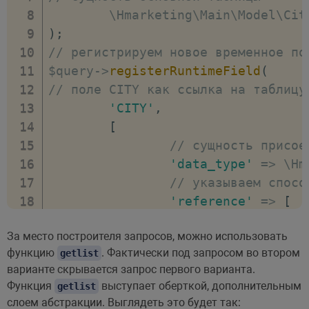
(
1
,
'самые малы'
)
,
	\Hmarketing\Main\Model\Cit
(
2
,
'малые'
)
,
)
;
(
3
,
'полусредни'
)
,
// регистрируем новое временное по
(
4
,
'полусредни'
)
,
$query
-
>
registerRuntimeField
(
(
5
,
'средние'
)
,
// поле CITY как ссылка на таблицу
(
6
,
'крупные'
)
,
'CITY'
,
(
7
,
'крупнейшие'
)
,
[
(
8
,
'Города-миллионеры'
)
;
// сущность присое
'data_type'
=>
 \Hm
// указываем спосо
'reference'
=>
[
// this.ci
За место построителя запросов, можно использовать
'=this.cit
функцию
. Фактически под запросом во втором
getlist
]
,
варианте скрывается запрос первого варианта.
// тип присоединен
Функция
выступает оберткой, дополнительным
getlist
'join_type'
=>
"LE
слоем абстракции. Выглядеть это будет так: