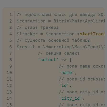
]
)
;
// регистрируем новое временное по
// подключаем класс для вывода SQL
$query
-
>
registerRuntimeField
(
$connection 
=
 Bitrix\Main\Applicat
// поле CITY_TYPE как ссылка на та
// старт трекера
'CITY_TYPE'
,
$tracker 
=
 $connection
-
>
startTrack
[
// сущность основной таблицы
// сущность присое
$result 
=
 \Hmarketing\Main\Model\C
'data_type'
=>
 \Hm
// секция селект
// указываем спосо
'select'
=>
[
'reference'
=>
[
// поле name основ
// this.CI
'name'
,
'=this.CIT
// поле id основно
]
,
'id'
,
// тип присоединен
// поле city_id ос
'join_type'
=>
"LE
'city_id'
,
]
// поле city_id ос