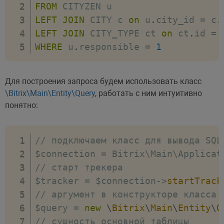
FROM
(
5
,
'Дима'
,
4
,
1
)
,
LEFT
JOIN
 CITY с 
on
 u
.
city_id 
=
 с
.
(
6
,
'Вика'
,
4
,
1
)
,
LEFT
JOIN
 CITY_TYPE ct 
on
 ct
.
id 
=
 
(
7
,
'Люба'
,
5
,
1
)
,
WHERE
 u
.
responsible 
=
1
(
8
,
'Кирилл'
,
3
,
0
)
,
(
9
,
'Анатолий'
,
3
,
1
)
,
(
10
,
'Вова'
,
4
,
0
)
,
Для построения запроса будем использовать класс
(
11
,
'Витя'
,
4
,
1
)
;
\Bitrix\Main\Entity\Query
, работать с ним интуитивно
-- дамп структуры для таблица CITY
понятно:
CREATE
TABLE
IF
NOT
EXISTS
`
CITY_T
`
id
`
int
(
7
)
unsigned
NOT
NULL
AUTO
// подключаем класс для вывода SQL
`
name
`
varchar
(
255
)
NOT
NULL
,
$connection 
=
 Bitrix\Main\Applicat
PRIMARY
KEY
(
`
id
`
)
// старт трекера
)
ENGINE
=
InnoDB
AUTO_INCREMENT
=
9
D
$tracker 
=
 $connection
-
>
startTrack
-- дамп данных таблицы CITY_TYPE
// аргумент в конструкторе класса 
/*!40000 ALTER TABLE `CITY_TYPE` D
$query 
=
new
\
Bitrix
\
Main
\
Entity
\
Q
INSERT
INTO
`
CITY_TYPE
`
(
`
id
`
,
`
na
// сущность основной таблицы