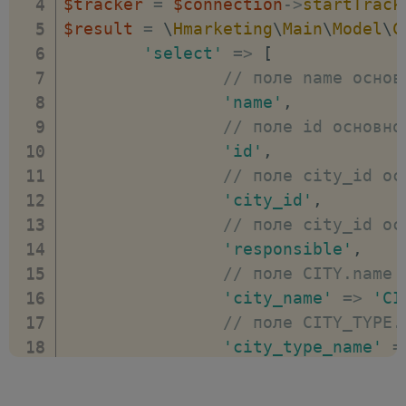
// вывод sql запроса
$tracker
=
$connection
->
startTrack
echo
'<pre>'
;
$result
=
\
Hmarketing
\
Main
\
Model
\
C
foreach
(
$tracker
->
getQueries
(
)
as
'select'
=>
[
// текст запроса
// поле name основ
var_dump
(
$query
->
getSql
(
)
)
'name'
,
}
// поле id основно
echo
'</pre>'
;
'id'
,
// распечатка массива
// поле city_id ос
pp
(
$result
->
fetchAll
(
)
)
;
'city_id'
,
// поле city_id ос
'responsible'
,
// поле CITY.name 
'city_name'
=>
'CI
// поле CITY_TYPE.
'city_type_name'
=
]
]
)
;