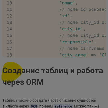
// выполняем запрос
]
,
'name'
,
$result 
=
 $query
-
>
exec
(
)
;
// тип при
// поле id основно
// стоп трекера
'join_type
'id'
,
$connection
-
>
stopTracker
(
)
;
]
,
// поле city_id ос
// вывод sql запроса
// поле CITY_TYPE 
'city_id'
,
echo 
'<pre>'
;
'CITY_TYPE'
=>
[
// поле city_id ос
foreach
(
$tracker
-
>
getQueries
(
)
as
// сущност
'responsible'
,
// текст запроса
'data_type
// поле CITY.name 
var_dump
(
$query
-
>
getSql
(
)
)
// указыва
'city_name'
=>
'CI
}
'reference
// поле CITY_TYPE.
echo 
'</pre>'
;
//
'city_type_name'
=
Создание таблиц и работа
// распечатка массива
'=
]
,
pp
(
$result
-
>
fetchAll
(
)
)
;
]
,
через ORM
// динамически определенны
// тип при
'runtime'
=>
[
'join_type
new
\
Bitrix
\
Main
\
E
]
,
// поле CI
Таблицы можно создать через описание сущностей
)
,
в классе через
, причем
можно так же
ORM
reference
'CITY'
,