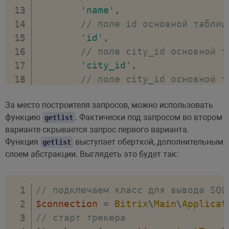
'средние'
,
'name'
,
'крупные'
,
// поле id основной таблиц
'крупнейшие'
,
'id'
,
'Города-миллионеры'
// поле city_id основной т
]
;
'city_id'
,
foreach
(
$citiType
as
$key
=>
$val
// поле city_id основной т
\
Hmarketing
\
Main
\
Model
\
Cit
'responsible'
,
[
За место построителя запросов, можно использовать
// поле CITY.name вспомога
функцию
. Фактически под запросом во втором
"name"
=>
getlist
'city_name'
=>
'CITY.name'
варианте скрывается запрос первого варианта.
]
// поле CITY_TYPE.name всп
Функция
выступает оберткой, дополнительным
getlist
)
;
'city_type_name'
=>
'CITY_
слоем абстракции. Выглядеть это будет так:
}
]
)
;
// выполняем запрос
$result
=
$query
->
exec
(
)
;
// подключаем класс для вывода SQL
// стоп трекера
$connection
=
Bitrix
\
Main
\
Applicat
$connection
->
stopTracker
(
)
;
// старт трекера