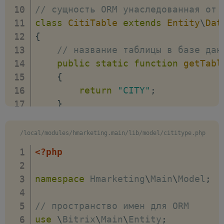
/*

echo
'</pre>'
;
// сущность ORM унаследованная от 
         * Типы полей:

// распечатка массива
class
CitiTable
extends
Entity
\
Dat
         * DatetimeField - дата и в
pp
(
$result
->
fetchAll
(
)
)
;
{
         * DateField - дата

// название таблицы в базе дан
         * BooleanField - логическо
public
static
function
getTabl
         * IntegerField - числовой 
{
         * FloatField - числовой др
return
"CITY"
;
         * EnumField - список, мож
}
         * TextField - text

         * StringField - varchar

// подключение к БД, если не у
/local/modules/hmarketing.main/lib/model/cititype.php
         */
public
static
function
getConn
return
array
(
<?php
{
new
Entity
\
IntegerFiel
return
"default"
;
"id"
,
namespace
Hmarketing
\
Main
\
Model
;
}
array
(
"primary"
=>
t
// пространство имен для ORM
// метод возвращающий структур
"autocomplete"
use
\
Bitrix
\
Main
\
Entity
;