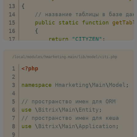
array
(
{
//
// название таблицы в базе дан
'=
public
static
function
getTabl
)
,
{
// тип при
return
"CITYZEN"
;
array
(
'joi
}
)
/local/modules/hmarketing.main/lib/model/citi.php
]
,
// подключение к БД, если не у
]
)
;
<?php
public
static
function
getConn
// стоп трекера
{
$connection
->
stopTracker
(
)
;
namespace
Hmarketing
\
Main
\
Model
;
return
"default"
;
// вывод sql запроса
}
echo
'<pre>'
;
// пространство имен для ORM
foreach
(
$tracker
->
getQueries
(
)
as
use
\
Bitrix
\
Main
\
Entity
;
// метод возвращающий структур
// текст запроса
// пространство имен для кеша
public
static
function
getMap
(
var_dump
(
$query
->
getSql
(
)
)
use
\
Bitrix
\
Main
\
Application
;
{
}