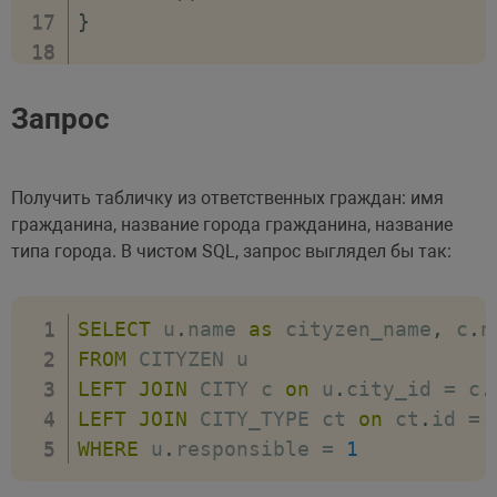
)
;
return
array
(
}
}
new
Entity
\
IntegerFiel
}
"id"
,
\
Bitrix
\
Main
\
Entity
\
Base
::
getInsta
array
(
$cityzen
=
[
Запрос
"primary"
=>
t
'Маша'
=>
[
1
,
1
]
,
"autocomplete"
'Гриша'
=>
[
2
,
0
]
,
)
Получить табличку из ответственных граждан: имя
'Даша'
=>
[
1
,
1
]
,
)
,
гражданина, название города гражданина, название
'Коля'
=>
[
3
,
0
]
,
типа города. В чистом SQL, запрос выглядел бы так:
new
Entity
\
StringField
'Дима'
=>
[
4
,
1
]
,
"name"
'Вика'
=>
[
4
,
1
]
,
)
,
'Люба'
=>
[
5
,
1
]
,
SELECT
 u
.
name 
as
 cityzen_name
,
 с
.
n
)
;
'Кирилл'
=>
[
3
,
0
]
,
FROM
}
'Анатолий'
=>
[
3
,
1
]
,
LEFT
JOIN
 CITY с 
on
 u
.
city_id 
=
 с
.
}
'Вова'
=>
[
4
,
0
]
,
LEFT
JOIN
 CITY_TYPE ct 
on
 ct
.
id 
=
 
'Витя'
=>
[
4
,
1
]
,
WHERE
 u
.
responsible 
=
1
]
;