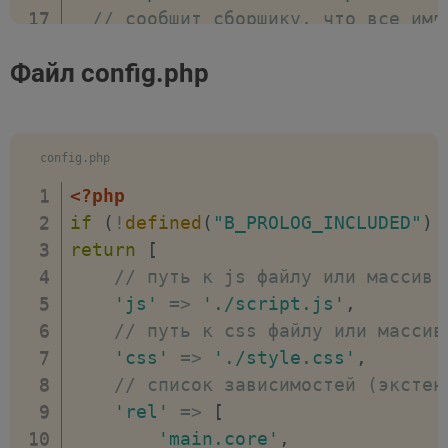
// сообщит сборщику, что все имп
plugins
:
{
Файл config.php
resolve
:
true
,
}
,
}
;
config.php
<?php
if
(
!
defined
(
"B_PROLOG_INCLUDED"
)
return
[
// путь к js файлу или массив 
'js'
=>
'./script.js'
,
// путь к css файлу или массив
'css'
=>
'./style.css'
,
// список зависимостей (экстен
'rel'
=>
[
'main.core'
,