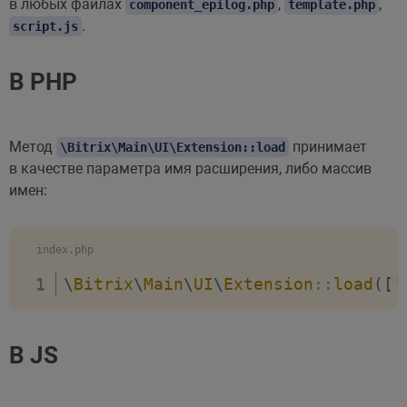
в любых файлах
,
,
component_epilog.php
template.php
localization
:
{
.
script.js
// нод языка локализации, по у
languageId
:
 string
,
В PHP
// включает или выключает авто
autoLoad
:
 boolean
,
Метод
принимает
\Bitrix\Main\UI\Extension::load
}
,
в качестве параметра имя расширения, либо массив
}
,
имен:
}
;
index.php
\
Bitrix
\
Main
\
UI
\
Extension
::
load
(
[
'
В JS