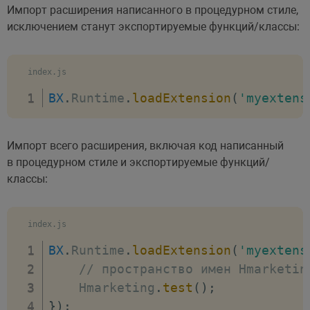
Импорт расширения написанного в процедурном стиле,
исключением станут экспортируемые функций/классы:
index.js
BX
.
Runtime
.
loadExtension
(
'myextens
Импорт всего расширения, включая код написанный
в процедурном стиле и экспортируемые функций/
классы:
index.js
BX
.
Runtime
.
loadExtension
(
'myextens
// пространство имен Hmarketin
    Hmarketing
.
test
(
)
;
}
)
;