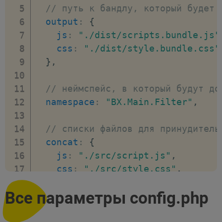
// путь к бандлу, который будет 
output
:
{
js
:
"./dist/scripts.bundle.js"
css
:
"./dist/style.bundle.css"
}
,
// неймспейс, в который будут до
namespace
:
"BX.Main.Filter"
,
// cписки файлов для принудитель
concat
:
{
js
:
"./src/script.js"
,
css
:
"./src/style.css"
,
}
,
Все параметры config.php
// разрешает или запрещает сборщ