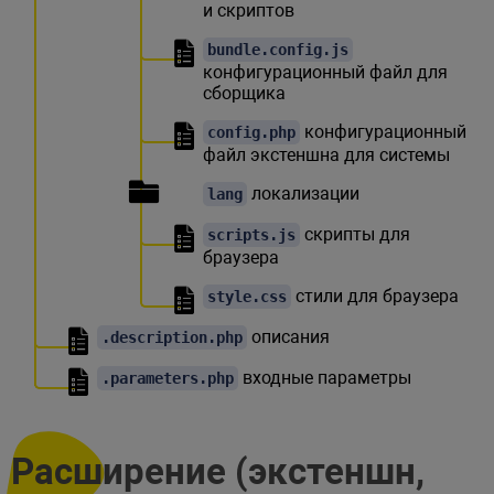
и скриптов
bundle.config.js
конфигурационный файл для
сборщика
конфигурационный
config.php
файл экстеншна для системы
локализации
lang
скрипты для
scripts.js
браузера
стили для браузера
style.css
описания
.description.php
входные параметры
.parameters.php
Расширение (экстеншн,