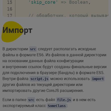
'skip_core'
=>
 Boolean
,
// включает или отключает создан
sourceMaps
:
 boolean
,
// обработчик, который вызывае
'oninit'
=>
 Function
,
//******************************
Импорт
// плагины
// дополнительные языковые фра
//******************************
'lang_additional'
=>
 Array
,
 st
В директории
следует располагать исходные
plugins
src
:
{
файлы в формате ES6. Из файлов в данной директории
// параметр доступен с версии 
// переопределяет параметры Ba
на основании данных файла конфигурации
'settings'
=>
babel
:
 boolean 
|
 Object
,
и внутренних ссылок будут созданы финальные версии
]
;
для подключения в браузере (бандлы) в формате ES5.
// дополнительные плагины Roll
Внутри файла
можно использовать
script.js
import
custom
:
 Array 
|
 Function
,
других файлов из текущей директории или
импортировать другие CoreJS расширения.
// сообщит сборщику, что все и
Если в папке
есть файл
и в нем есть
src
file.js
resolve
:
true
,
экспортируемый класс
:
SomeClass
}
,