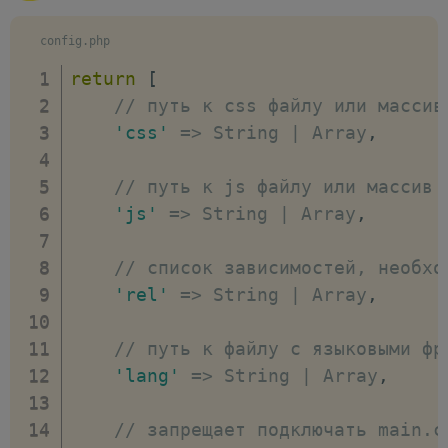
adjustConfigPhp
:
true
,
config.php
// разрешает или запрещает сборщ
return
[
treeshake
:
true
,
// путь к css файлу или массив
'css'
=>
 String 
|
 Array
,
// разрешает или запрещает перес
'protected'
:
false
,
// путь к js файлу или массив 
'js'
=>
 String 
|
 Array
,
// определяет правила Browsersli
browserslist
:
 boolean 
|
 string 
|
// список зависимостей, необхо
'rel'
=>
 String 
|
 Array
,
// включает или отключает минифи
minification
:
 boolean 
|
 object
,
// путь к файлу с языковыми фр
'lang'
=>
 String 
|
 Array
,
// включает или отключает преобр
transformClasses
:
 boolean
,
// запрещает подключать main.c