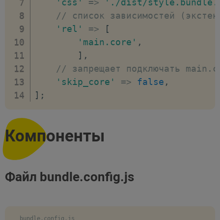
'css'
=>
'./dist/style.bundle.
// список зависимостей (экстен
'rel'
=>
[
'main.core'
,
]
,
// запрещает подключать main.c
'skip_core'
=>
false
,
]
;
Компоненты
Файл bundle.config.js
bundle.config.js