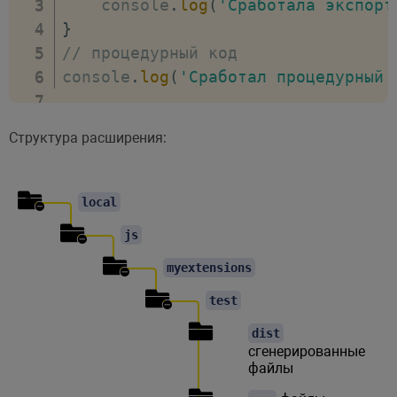
    console
.
log
(
'Сработала экспорт
}
// процедурный код
console
.
log
(
'Сработал процедурный 
Структура расширения:
local
js
myextensions
test
dist
сгенерированные
файлы