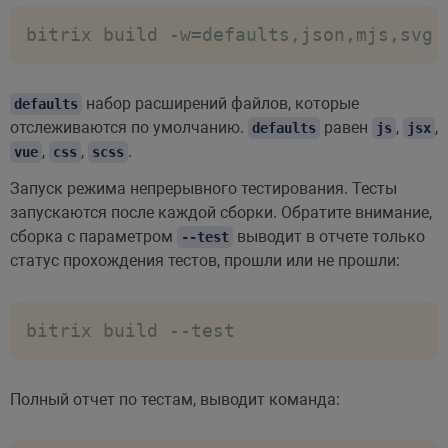
bitrix build -w=defaults,json,mjs,svg
набор расширений файлов, которые
defaults
отслеживаются по умолчанию.
равен
,
,
defaults
js
jsx
,
,
.
vue
css
scss
Запуск режима непрерывного тестирования. Тесты
запускаются после каждой сборки. Обратите внимание,
сборка с параметром
выводит в отчете только
--test
статус прохождения тестов, прошли или не прошли:
bitrix build --test
Полный отчет по тестам, выводит команда: