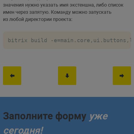
значения нужно указать имя экстеншна, либо список
имен через запятую. Команду можно запускать
из любой директории проекта:
bitrix build -e=main.core,ui.buttons,l
Заполните форму
уже
сегодня!