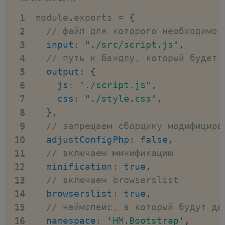
module
.
exports 
=
{
// файл для которого необходимо 
input
:
"./src/script.js"
,
// путь к бандлу, который будет 
output
:
{
js
:
"./script.js"
,
css
:
"./style.css"
,
}
,
// запрещаем сборщику модифициро
adjustConfigPhp
:
false
,
// включаем минификацию
minification
:
true
,
// включаем browserslist
browserslist
:
true
,
// неймспейс, в который будут до
namespace
:
'HM.Bootstrap'
,