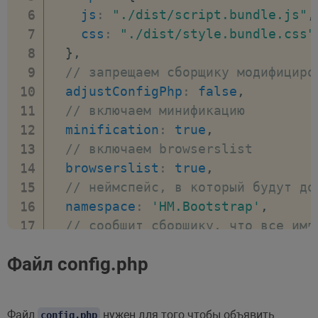
js
:
"./dist/script.bundle.js"
,
css
:
"./dist/style.bundle.css"
}
,
// запрещаем сборщику модифициро
adjustConfigPhp
:
false
,
// включаем минификацию
minification
:
true
,
// включаем browserslist
browserslist
:
true
,
// неймспейс, в который будут до
namespace
:
'HM.Bootstrap'
,
// сообщит сборщику, что все имп
plugins
:
{
Файл config.php
resolve
:
true
,
}
,
}
;
Файл
нужен для того чтобы объявить
config.php