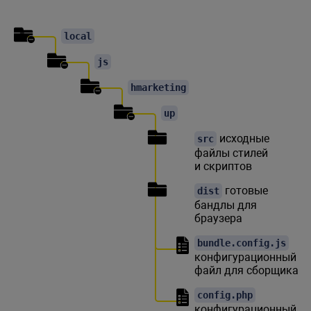
local
js
hmarketing
up
исходные
src
файлы стилей
и скриптов
готовые
dist
бандлы для
браузера
bundle.config.js
конфигурационный
файл для сборщика
config.php
конфигурационный