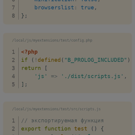
browserslist
:
true
,
}
;
/local/js/myextensions/test/config.php
<?php
if
(
!
defined
(
"B_PROLOG_INCLUDED"
)
return
[
'js'
=>
'./dist/scripts.js'
,
]
;
/local/js/myextensions/test/src/scripts.js
// экспортируемая функция
export
function
test
(
)
{