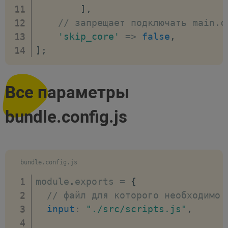
]
,
// запрещает подключать main.c
'skip_core'
=>
false
,
]
;
Все параметры
bundle.config.js
bundle.config.js
module
.
exports 
=
{
// файл для которого необходимо 
input
:
"./src/scripts.js"
,