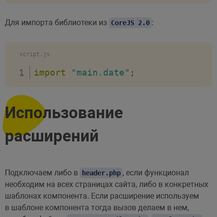
svgo
:
 boolean
,
}
,
Для импорта библиотеки из
:
CoreJS 2.0
resolveFilesImport
:
{
// путь к директории, в котору
output
:
 string
,
script.js
import
"main.date"
;
// определяет разрешенные для 
// https://github.com/isaacs/m
include
:
 Array
,
Использование
}
,
расширений
//******************************
// настройки тестов
Подключаем либо в
//******************************
, если функционал
header.php
необходим на всех страницах сайта, либо в конкретных
шаблонах компонента. Если расширение используем
tests
:
{
в шаблоне компонента тогда вызов делаем в нем,
// настройки локализации