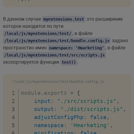
В данном случае
это расширение
myextensions.test
которое находится по пути
, в файле
/local/js/myextensions/test/
задано
/local/js/myextensions/test/bundle.config.js
пространство имен
, в файле
namespace: 'Hmarketing'
/local/js/myextensions/test/src/scripts.js
экспортируется функция
.
test()
/local/js/myextensions/test/bundle.config.js
module
.
exports 
=
{
input
:
"./src/scripts.js"
,
output
:
"./dist/scripts.js"
,
adjustConfigPhp
:
false
,
namespace
:
'Hmarketing'
,
minification
:
false
,