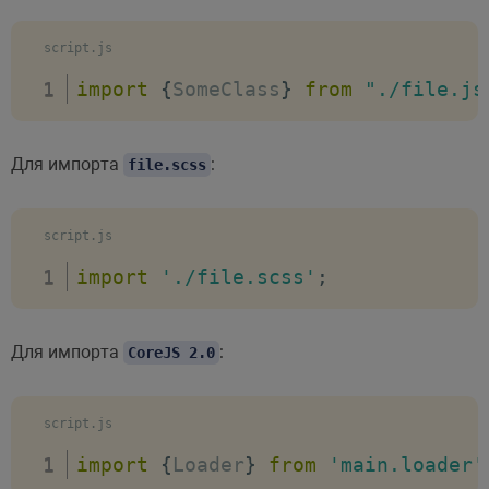
script.js
//******************************
// обработки путей к изображения
import
{
SomeClass
}
from
"./file.js
//******************************
Для импорта
:
file.scss
cssImages
:
{
// определяет правило, по кото
type
:
'inline'
|
'copy'
,
script.js
import
'./file.scss'
;
// путь к директории, в котору
output
:
 string
,
Для импорта
:
CoreJS 2.0
// максимальный размер изображ
maxSize
:
 number
,
script.js
import
{
Loader
}
from
'main.loader'
// использовать ли svgo для оп