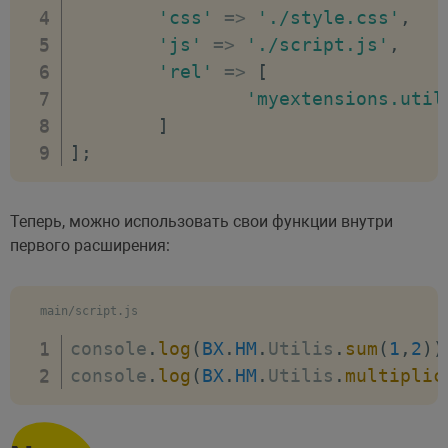
'css'
=>
'./style.css'
,
'js'
=>
'./script.js'
,
'rel'
=>
[
'myextensions.util
]
]
;
Теперь, можно использовать свои функции внутри
первого расширения:
main/script.js
console
.
log
(
BX
.
HM
.
Utilis
.
sum
(
1
,
2
)
)
console
.
log
(
BX
.
HM
.
Utilis
.
multiplic