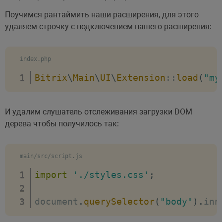
Поучимся рантаймить наши расширения, для этого
удаляем строчку с подключением нашего расширения:
index.php
Bitrix
\
Main
\
UI
\
Extension
::
load
(
"my
И удалим слушатель отслеживания загрузки DOM
дерева чтобы получилось так:
main/src/script.js
import
'./styles.css'
;
document
.
querySelector
(
"body"
)
.
inn