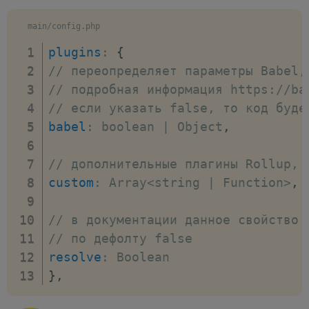
main/config.php
plugins
:
{
// переопределяет параметры Babel,
// подробная информация https://ba
// если указать false, то код буде
babel
:
 boolean 
|
 Object
,
// дополнительные плагины Rollup, 
custom
:
 Array
<
string 
|
 Function
>
,
// в документации данное свойство 
// по дефолту false
resolve
:
}
,