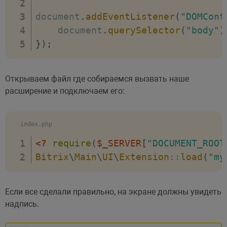
document
.
addEventListener
(
"DOMCont
    document
.
querySelector
(
"body"
)
}
)
;
Открываем файл где собираемся вызвать наше
расширение и подключаем его:
index.php
<?
require
(
$_SERVER
[
"DOCUMENT_ROOT
Bitrix
\
Main
\
UI
\
Extension
::
load
(
"my
Если все сделали правильно, на экране должны увидеть
надпись.