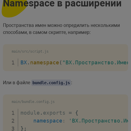
Namespace в расширении
Пространства имен можно опредилить несколькими
способами, в самом скрипте, например:
main/src/script.js
BX
.
namespace
(
"BX.Пространство.Имен
Или в файле
:
bundle.config.js
main/bundle.config.js
module
.
exports 
=
{
namespace
:
'BX.Пространство.Им
}
;