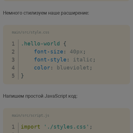
Немного стилизуем наше расширение:
main/src/style.css
.hello-world
{
font-size
:
 40px
;
font-style
:
 italic
;
color
:
 blueviolet
;
}
Напишем простой JavaScript код:
main/src/script.js
import
'./styles.css'
;