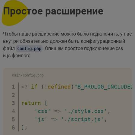
Простое расширение
Чтобы наше расширение можно было подключить, у нас
внутри обязательно должен быть конфигурационный
файл
. Опишем простое подключение css
config.php
и js файлов:
main/config.php
<
?
if
(
!
defined
(
"B_PROLOG_INCLUDED
return
[
'css'
=>
'./style.css'
,
'js'
=>
'./script.js'
,
]
;