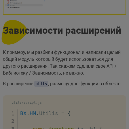
Зависимости расширений
К примеру, мы разбили функционал и написали целый
общий модуль который будет использоваться для
другого расширения. Так скажем сделали свое API /
Библиотеку / Зависимость, не важно.
В расширение
, размещу две функции в объекте:
utils
utils/script.js
BX
.
HM
.
Utilis 
=
{
sum
:
function
(
a
,
 b
)
{