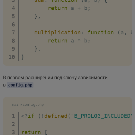
return
 a 
+
 b
;
}
,
multiplication
:
function
(
a
,
 b
return
 a 
*
 b
;
}
,
}
В первом расширении подключу зависимости
в
:
config.php
main/config.php
<
?
if
(
!
defined
(
"B_PROLOG_INCLUDED"
return
[