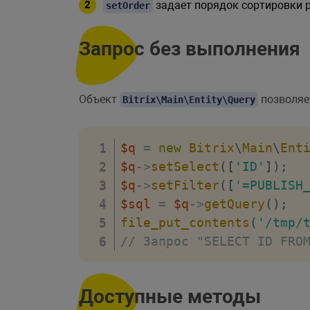
задает порядок сортировки 
setOrder
Запрос без выполнения
Объект
позволяет
Bitrix\Main\Entity\Query
$q
=
new
Bitrix
\
Main
\
Ent
$q
->
setSelect
(
[
'ID'
]
)
;
$q
->
setFilter
(
[
'=PUBLISH
$sql
=
$q
->
getQuery
(
)
;
file_put_contents
(
'/tmp/
// Запрос "SELECT ID FRO
Доступные методы