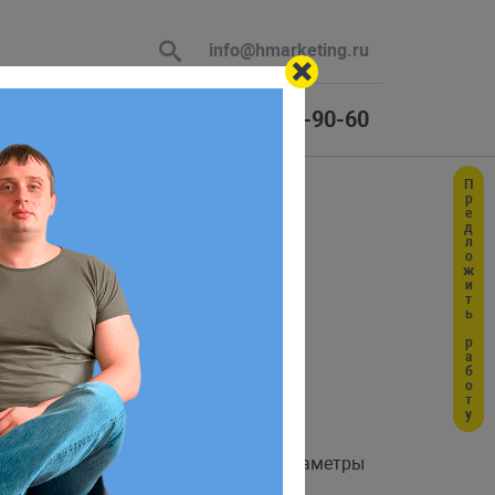
info@hmarketing.ru
+7 (925) 464-90-60
Предложить работу
 В ответ
M
ю с учетом
тых запросов, но неудобны если
. Он накапливает параметры
n\Entity\Query