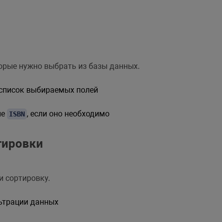
ления сортировки
(
/* параметры сортировки */
)
;
орые нужно выбрать из базы данных.
список выбираемых полей
ле
, если оно необходимо
ISBN
тировки
 сортировку.
ьтрации данных