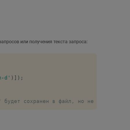
запросов или получения текста запроса:
m-d'
)
]
)
;
" будет сохранен в файл, но не выполнен.