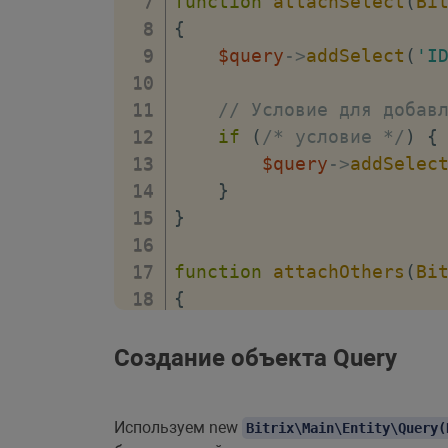
function
attachSelect
(
Bi
{
$query
->
addSelect
(
'I
// Условие для добав
if
(
/* условие */
)
{
$query
->
addSelec
}
}
function
attachOthers
(
Bi
{
// Условие для добав
if
(
/* условие */
)
{
Создание объекта Query
$query
->
setFilte
}
Используем new
Bitrix\Main\Entity\Query(