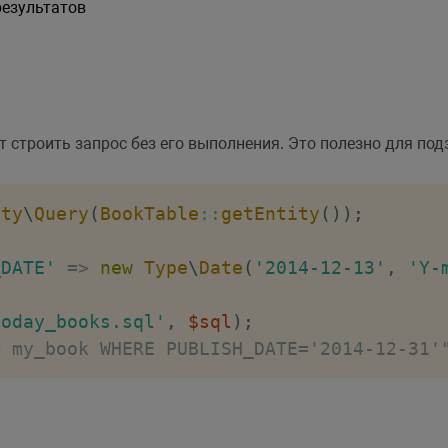
результатов
 строить запрос без его выполнения. Это полезно для под
ity
\
Query
(
BookTable
::
getEntity
(
)
)
;
_DATE'
=>
new
Type
\
Date
(
'2014-12-13'
,
'Y-
today_books.sql'
,
$sql
)
;
M my_book WHERE PUBLISH_DATE='2014-12-31'