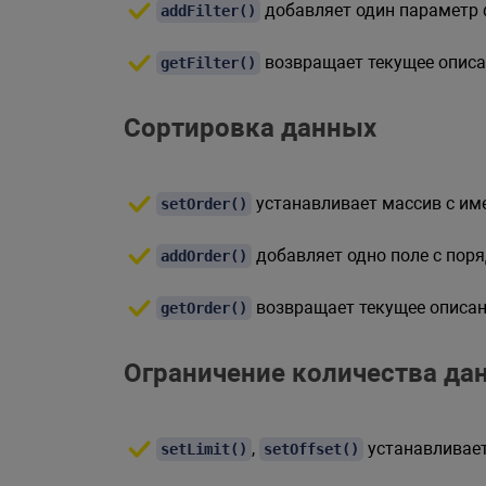
добавляет один параметр 
addFilter()
возвращает текущее описа
getFilter()
Сортировка данных
устанавливает массив с им
setOrder()
добавляет одно поле с пор
addOrder()
возвращает текущее описан
getOrder()
Ограничение количества да
,
устанавливает
setLimit()
setOffset()