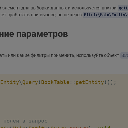
 элемент для выборки данных и используется внутри
getL
ет сработать при вызове, но не через
Bitrix\Main\Entity\
ние параметров
рать или какие фильтры применить, используйте объект
Bi
\
Entity
\
Query
(
BookTable
::
getEntity
(
)
)
;
;
я полей в запрос