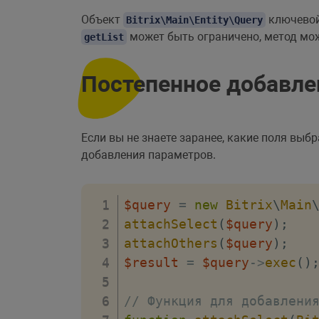
Объект
ключевой
Bitrix\Main\Entity\Query
может быть ограничено, метод мож
getList
Постепенное добавле
Если вы не знаете заранее, какие поля выб
добавления параметров.
$query
=
new
Bitrix
\
Main
attachSelect
(
$query
)
;
attachOthers
(
$query
)
;
$result
=
$query
->
exec
(
)
// Функция для добавлени