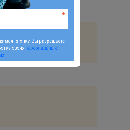
жимая кнопку, Вы разрешаете
ботку своих
персональных
жимая кнопку, Вы разрешаете
ых
ботку своих
персональных
ых