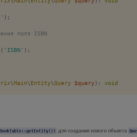
trix
\
Main
\
Entity
\
Query
$query
)
:
void
D'
)
;
ления поля ISBN
t
(
'ISBN'
)
;
trix
\
Main
\
Entity
\
Query
$query
)
:
void
ления фильтра
r
(
/* параметры фильтра */
)
;
для создания нового объекта
BookTable::getEntity())
Que