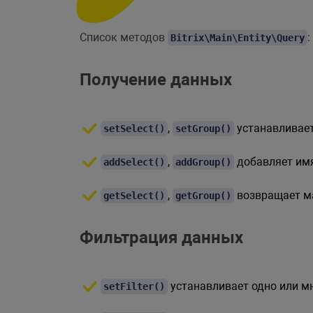
Список методов
:
Bitrix\Main\Entity\Query
Получение данных
,
устанавливает
setSelect()
setGroup()
,
добавляет им
addSelect()
addGroup()
,
возвращает ма
getSelect()
getGroup()
Фильтрация данных
устанавливает одно или м
setFilter()