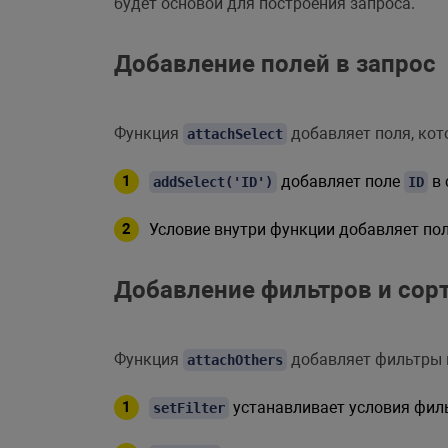
будет основой для построения запроса.
// Условие для добав
if
(
/* условие */
)
{
Добавление полей в запрос
$query
->
setOrder
}
}
Функция
добавляет поля, кот
attachSelect
добавляет поле
в 
addSelect('ID')
ID
Условие внутри функции добавляет по
Добавление фильтров и сор
Функция
добавляет фильтры и
attachOthers
устанавливает условия фил
setFilter