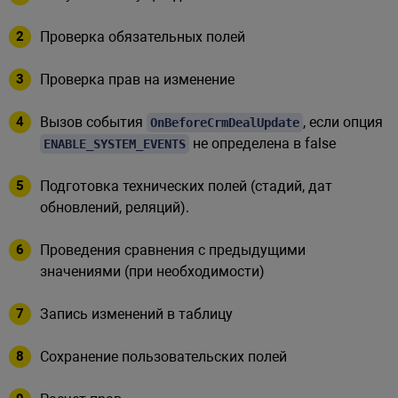
         * в том числе проверка пра
         * @var integer

Проверка обязательных полей
         */
'CURRENT_USER'
=>
\
CCrmSec
Проверка прав на изменение
/**

Вызов события
, если опция
OnBeforeCrmDealUpdate
не определена в false
ENABLE_SYSTEM_EVENTS
         * Устанавливайте флаг, то
         * процедуру восстановлени
Подготовка технических полей (стадий, дат
         * можно заполнять техниче
обновлений, реляций).
         * @var boolean

         */
Проведения сравнения с предыдущими
// 'IS_RESTORATION' => tru
значениями (при необходимости)
/**

Запись изменений в таблицу
         * Флаг жестко определяющи
Сохранение пользовательских полей
         * При установке в true ук
         * финальный статус нужно 