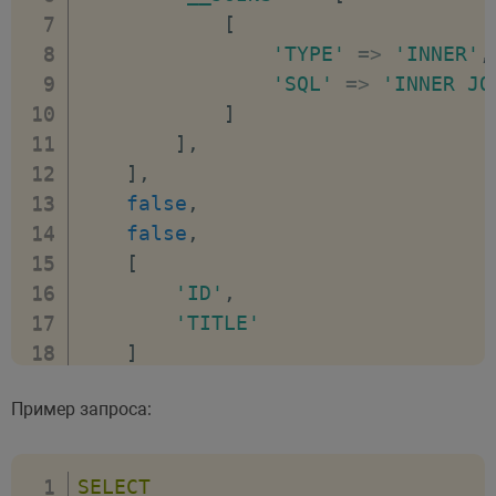
[
'TYPE'
=>
'INNER'
,
'SQL'
=>
'INNER JO
]
]
,
]
,
false
,
false
,
[
'ID'
,
'TITLE'
]
)
;
Пример запроса:
SELECT