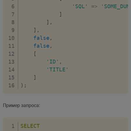
'SQL'
=>
'SOME_DUM
]
]
,
]
,
false
,
false
,
[
'ID'
,
'TITLE'
]
)
;
Пример запроса:
SELECT