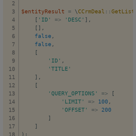
$entityResult
=
\
CCrmDeal
::
GetList
[
'ID'
=>
'DESC'
]
,
[
]
,
false
,
false
,
[
'ID'
,
'TITLE'
]
,
[
'QUERY_OPTIONS'
=>
[
'LIMIT'
=>
100
,
'OFFSET'
=>
200
]
]
)
;