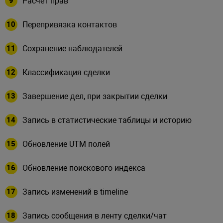
Расчет прав
         * @var boolean

         */
Перепривязка контактов
//'ENABLE_CLOSE_DATE_SYNC'
Сохранение наблюдателей
/**

Классификация сделки
         * Флаг обозначающий запре
         * о создании.

Завершение дел, при закрытии сделки
         * @var char

         */
Запись в статистические таблицы и историю
//'DISABLE_TIMELINE_CREATI
Обновление UTM полей
/**

         * В случае true, битрикс 
Обновление поискового индекса
         * @var boolean

Запись изменений в timeline
         */
//'REGISTER_SONET_EVENT' =
Запись сообщения в ленту сделки/чат