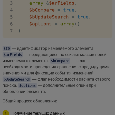
array
&
$arFields
,
'COMMENTS'
=>
"Some comment! Y
$bCompare
=
true
,
$bUpdateSearch
=
true
,
'ASSIGNED_BY_ID'
=>
1
,
$options
=
array
(
)
'SOURCE_ID'
=>
'OTHER'
,
)
'SOURCE_DESCRIPTION'
=>
'Мой к
]
;
— идентификатор изменяемого элемента.
$ID
— передающийся по ссылке массив полей
$arFields
$entityObject
=
new
\
CCrmDeal
(
$bCh
изменяемого элемента.
— флаг
$bCompare
необходимости проведения сравнения с предыдущими
значениями для фиксации события изменений.
$entityId
=
$entityObject
->
Add
(
— флаг необходимости расчета старого
bUpdateSearch
$entityFields
,
поиска.
— дополнительные опции при
$options
$bUpdateSearch
=
true
,
обновлении элемента.
$arOptions
=
[
Общий процесс обновления:
/**

         * ID пользователя, от лиц
Получение текущих данных