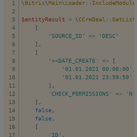
\
Bitrix
\
Main
\
Loader
::
IncludeModule
$entityResult
=
\
CCrmDeal
::
GetList
[
'SOURCE_ID'
=>
'DESC'
]
,
[
'><DATE_CREATE'
=>
[
'01.01.2021 00:00:00'
,
'01.01.2021 23:59:59'
]
,
'CHECK_PERMISSIONS'
=>
'N'
]
,
false
,
false
,
[
'ID'
,