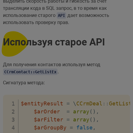
выделить скорость работы и гибкость за счет
трансляции кода в SQL запрос, в то время как
использование старого
дает возможность
API
использовать проверку прав.
Используя старое API
Для получения контактов используя метод
.
CCrmContact::GetListEx
Сигнатура метода:
$entityResult
=
\
CCrmDeal
::
GetList
$arOrder
=
array
(
)
,
$arFilter
=
array
(
)
,
$arGroupBy
=
false
,