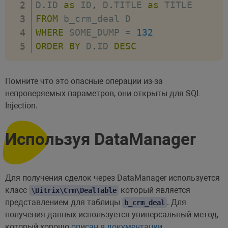
D
.
ID 
as
 ID
,
 D
.
TITLE 
as
FROM
WHERE
 SOME_DUMP 
=
132
ORDER
BY
 D
.
ID 
DESC
Помните что это опасные операции из-за
непроверяемых параметров, они открыты для SQL
Injection.
Используя DataManager
Для получения сделок через DataManager используется
класс
который является
\Bitrix\Crm\DealTable
представлением для таблицы
. Для
b_crm_deal
получения данных используется универсальный метод,
который хорошо
описан в документации
.