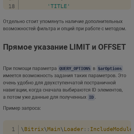
'TITLE'
]
Отдельно стоит упомянуть наличие дополнительных
)
;
возможностей фильтра и опций при работе с методом.
while
(
$entity
=
$entityResult
->
fe
Прямое указание LIMIT и OFFSET
var_dump
(
$entity
)
;
var_dump
(
$entity
[
'ID'
]
)
;
}
При помощи параметра
в
QUERY_OPTIONS
$arOptions
имеется возможность задания таких параметров. Это
очень удобно для двухступенчатой постраничной
навигации, когда сначала выбираются ID элементов,
а потом уже данные для полученных
.
ID
Пример запроса:
\
Bitrix
\
Main
\
Loader
::
IncludeModule