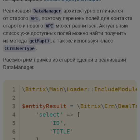
Реализация
архитектурно отличается
DataManager
от старого
, поэтому перечень полей для контакта
API
старого и нового
может разниться. Актуальный
API
список уже доступных полей можно найти получить
из метода
, а так же используя класс
getMap()
.
CCrmUserType
Рассмотрим пример из старой сделки в реализации
DataManager.
\
Bitrix
\
Main
\
Loader
::
IncludeModule
$entityResult
=
\
Bitrix
\
Crm
\
DealTa
'select'
=>
[
'ID'
,
'TITLE'
]
,