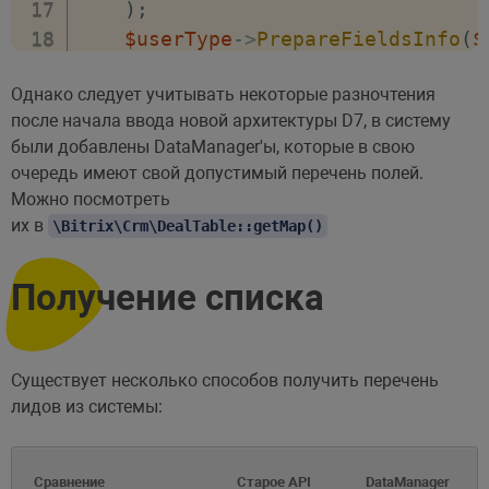
)
;
$userType
->
PrepareFieldsInfo
(
$
Однако следует учитывать некоторые разночтения
var_dump
(
$fieldsInfo
)
;
после начала ввода новой архитектуры D7, в систему
}
были добавлены DataManager'ы, которые в свою
очередь имеют свой допустимый перечень полей.
Можно посмотреть
их в
\Bitrix\Crm\DealTable::getMap()
Получение списка
Существует несколько способов получить перечень
лидов из системы:
Сравнение
Старое API
DataManager