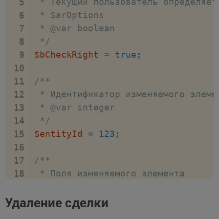
 * Текущий пользователь определяет
         * переданных полей.

 * $arOptions

         * @var boolean

 * @var boolean

         */
 */
'DISABLE_REQUIRED_USER_FIE
$bCheckRight
=
true
;
]
)
;
/**

 * Идентификатор изменяемого элемен
if
(
!
$entityId
)
{
 * @var integer

/**

 */
     * Произошла ошибка при добавл
$entityId
=
123
;
     * через любой из способов ниже
     * 1. $entityFields['RESULT_MES
/**

     * 2. $entityObject->LAST_ERROR
 * Поля изменяемого элемента

     */
 * @var array

}
 */
Удаление сделки
$entityFields
=
[