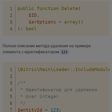
'CURRENT_USER'
=>
\
CCrmSec
public
function
Delete
(
$ID
,
/**

$arOptions
=
array
(
)
         * Флаг системного действи
)
:
bool
         * занесены данные о польз
         * и дата изменения элемент
Полное описание метода удаления на примере
         * @var boolean

элемента с идентификатором
:
123
         */
'IS_SYSTEM_ACTION'
=>
fals
\
Bitrix
\
Main
\
Loader
::
IncludeModule
/**

         * В случае true, битрикс 
/**

         * @var boolean

 * Идентификатор для удаления

         */
 * @var integer

'REGISTER_SONET_EVENT'
=>
 */
$entityId
=
123
;