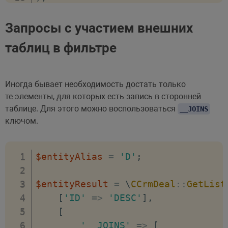
Запросы с участием внешних
таблиц в фильтре
Иногда бывает необходимость достать только
те элементы, для которых есть запись в сторонней
таблице. Для этого можно воспользоваться
__JOINS
ключом.
$entityAlias
=
'D'
;
$entityResult
=
\
CCrmDeal
::
GetList
[
'ID'
=>
'DESC'
]
,
[
'__JOINS'
=>
[