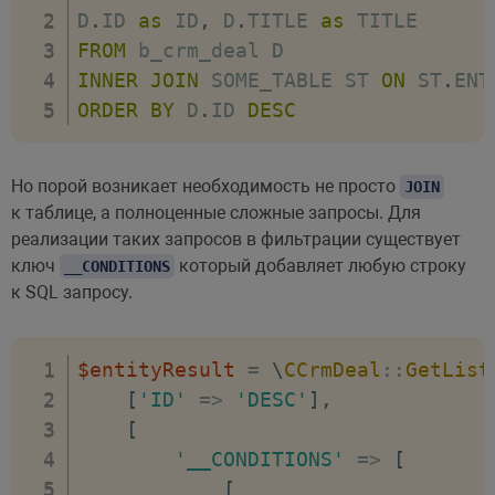
D
.
ID 
as
 ID
,
 D
.
TITLE 
as
FROM
INNER
JOIN
 SOME_TABLE ST 
ON
 ST
.
ENT
ORDER
BY
 D
.
ID 
DESC
Но порой возникает необходимость не просто
JOIN
к таблице, а полноценные сложные запросы. Для
реализации таких запросов в фильтрации существует
ключ
который добавляет любую строку
__CONDITIONS
к SQL запросу.
$entityResult
=
\
CCrmDeal
::
GetList
[
'ID'
=>
'DESC'
]
,
[
'__CONDITIONS'
=>
[
[