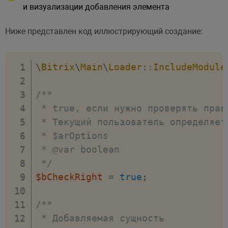
и визуализации добавления элемента
Ниже представлен код иллюстрирующий создание:
\
Bitrix
\
Main
\
Loader
::
IncludeModule
/**

 * true, если нужно проверять прав
 * Текущий пользователь определяет
 * $arOptions

 * @var boolean

 */
$bCheckRight
=
true
;
/**

 * Добавляемая сущность
