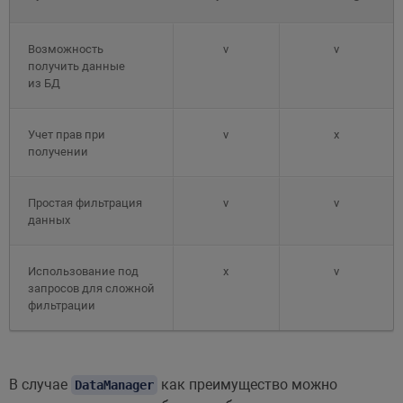
Возможность
v
v
получить данные
из БД
Учет прав при
v
x
получении
Простая фильтрация
v
v
данных
Использование под
x
v
запросов для сложной
фильтрации
В случае
как преимущество можно
DataManager