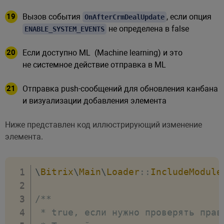
/**

Вызов события
, если опция
OnAfterCrmDealUpdate
         * В случае если флаг true 
не определена в false
ENABLE_SYSTEM_EVENTS
         * - Пользовательские обяза
         * - Валидация пользователь
Если доступно ML (Machine learning) и это
не системное действие отправка в ML
         * @var boolean

         */
Отправка push-сообщений для обновления канбана
'DISABLE_USER_FIELD_CHECK'
и визуализации добавления элемента
/**

Ниже представлен код иллюстрирующий изменение
         * В случае если флаг true,
элемента.
         * обязательности заполнен
         *

\
Bitrix
\
Main
\
Loader
::
IncludeModule
         * Если флаг 'DISABLE_USER
         * данный флаг игнорируется
/**

         *

 * true, если нужно проверять прав
         * Флаг не отменяет необхо