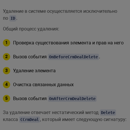
// Отметим сделку выполненной
Удаление в системе осуществляется исключительно
'STAGE_ID'
=>
'WON'
,
по
.
ID
]
;
Общий процесс удаления:
$entityObject
=
new
\
CCrmDeal
(
$bCh
Проверка существования элемента и прав на него
$isUpdateSuccess
=
$entityObject
->
Вызов события
.
OnBeforeCrmDealDelete
$entityId
,
$entityFields
,
Удаление элемента
$bCompare
=
true
,
$bUpdateSearch
=
true
,
Очистка связанных данных
$arOptions
=
[
/**

Вызов события
OnAfterCrmDealDelete
         * ID пользователя, от лиц
За удаление отвечает нестатический метод
Delete
         * в том числе проверка пра
класса
, который имеет следующую сигнатуру:
CCrmDeal
         * @var integer

         */