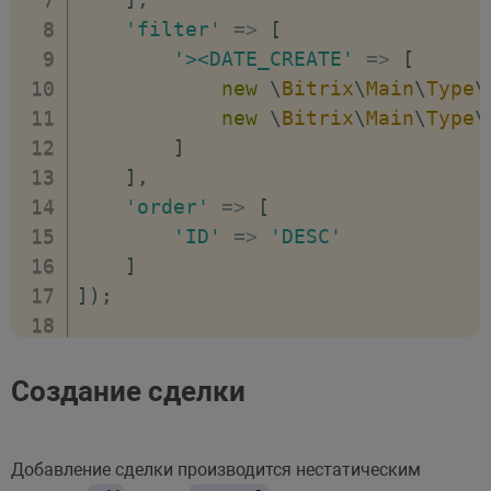
'filter'
=>
[
'><DATE_CREATE'
=>
[
new
\
Bitrix
\
Main
\
Type
\
new
\
Bitrix
\
Main
\
Type
\
]
]
,
'order'
=>
[
'ID'
=>
'DESC'
]
]
)
;
foreach
(
$entityResult
as
$entity
)
var_dump
(
$entity
)
;
Создание сделки
var_dump
(
$entity
[
'ID'
]
)
;
}
Добавление сделки производится нестатическим