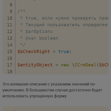
/**

         * Флаг жестко определяющи
/**

         * При установке в true ук
 * true, если нужно проверять прав
         * финальный статус нужно 
 * Текущий пользователь определяет
         * @var boolean

 * $arOptions

         */
 * @var boolean

//'ENABLE_CLOSE_DATE_SYNC'
 */
$bCheckRight
=
true
;
/**

         * Флаг обозначающий запре
$entityObject
=
new
\
CCrmDeal
(
$bCh
         * о создании.

         * @var char

$deleteResult
=
$entityObject
->
Del
         */
Это излишнее описание с указанием значений по-
$entityId
,
//'DISABLE_TIMELINE_CREATI
умолчанию. В большинстве случае достаточно будет
[
//
использовать упрощенную форму:
/**

/**

         * ID пользователя, от лиц
         * Флаг для вызова системны