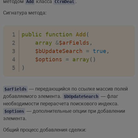
методом
класса
.
Add
CCrmDeal
Сигнатура метода:
public
function
Add
(
array
&
$arFields
,
$bUpdateSearch
=
true
,
$options
=
array
(
)
)
— передающийся по ссылке массив полей
$arFields
добавляемого элемента.
— флаг
$bUpdateSearch
необходимости перерасчета поискового индекса.
— дополнительные опции при добавлении
$options
элемента.
Общий процесс добавления сделки: