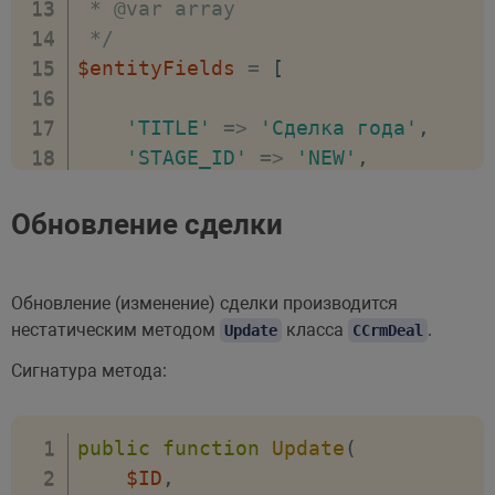
 * @var array

 */
$entityFields
=
[
'TITLE'
=>
'Сделка года'
,
'STAGE_ID'
=>
'NEW'
,
'PROBABILITY'
=>
'100'
,
'CURRENCY_ID'
=>
'RUB'
,
Обновление сделки
'OPPORTUNITY'
=>
1000000.00
,
'COMPANY_ID'
=>
1
,
Обновление (изменение) сделки производится
'CONTACT_IDS'
=>
[
нестатическим методом
класса
.
Update
CCrmDeal
1
,
2
,
Сигнатура метода:
]
,
'BEGINDATE'
=>
'01.01.2021'
,
public
function
Update
(
'CLOSEDATE'
=>
'31.12.2022'
,
$ID
,
'OPENED'
=>
'Y'
,