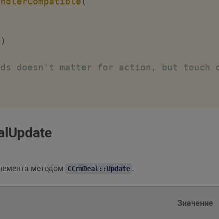
andlerCompatible
(
)
lds doesn't matter for action, but touch 
lUpdate
элемента методом
.
CCrmDeal::Update
Значение