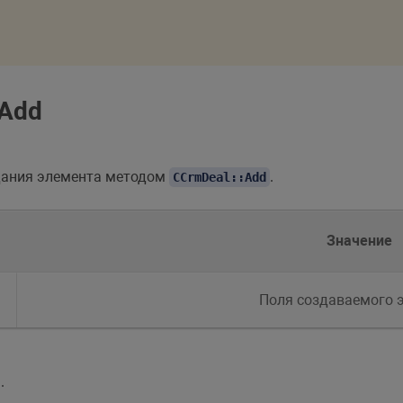
lAdd
дания элемента методом
.
CCrmDeal::Add
Значение
Поля создаваемого 
.