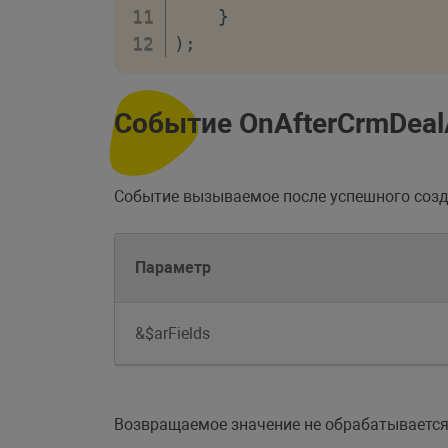
}
)
;
Событие OnAfterCrmDea
Событие вызываемое после успешного соз
Параметр
&$arFields
Возвращаемое значение не обрабатывается