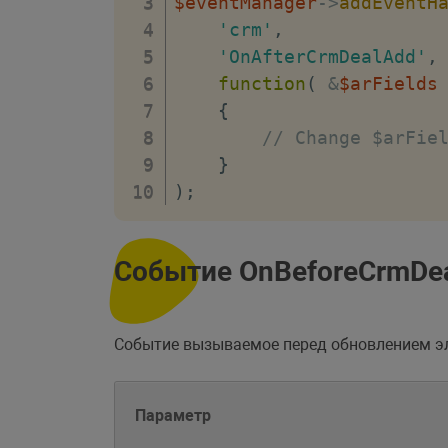
$eventManager
->
addEventH
'crm'
,
'OnAfterCrmDealAdd'
,
function
(
&
$arFields
{
// Change $arFie
}
)
;
Событие OnBeforeCrmDea
Событие вызываемое перед обновлением 
Параметр