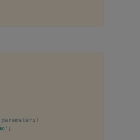
 parameters)
ию'
;