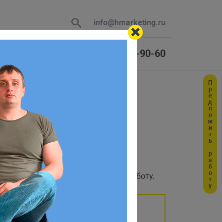
info@hmarketing.ru
+7 (925) 464-90-60
Предложить работу
 В ответ
итрикс24
ю с учетом
бо событиях и даже влиять на их работу.
 вызов, поэтому если