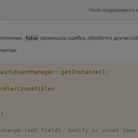
Поля создаваемого 
полнение.
произошла ошибка, обработка других соб
false
тветом:
Main
\
EventManager
::
getInstance
(
)
;
andlerCompatible
(
,
)
 change (add fields, modify or unset some