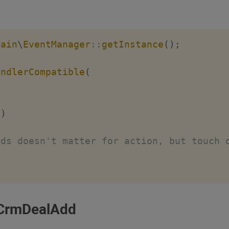
Main
\
EventManager
::
getInstance
(
)
;
andlerCompatible
(
)
lds doesn't matter for action, but touch 
lCrmDealAdd