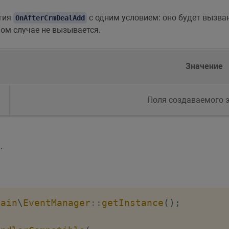
ытия
с одним условием: оно будет вызван
OnAfterCrmDealAdd
ном случае не вызывается.
Значение
Поля создаваемого 
.
Main
\
EventManager
::
getInstance
(
)
;