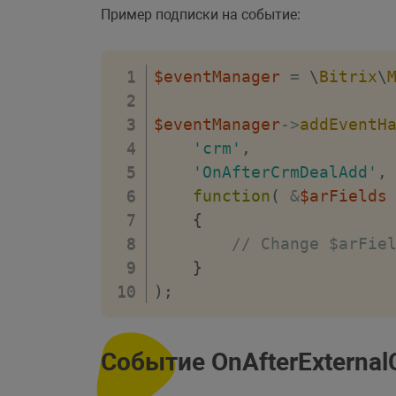
Пример подписки на событие:
$eventManager
=
\
Bitrix
\
$eventManager
->
addEventH
'crm'
,
'OnAfterCrmDealAdd'
,
function
(
&
$arFields
{
// Change $arFie
}
)
;
Событие OnAfterExterna