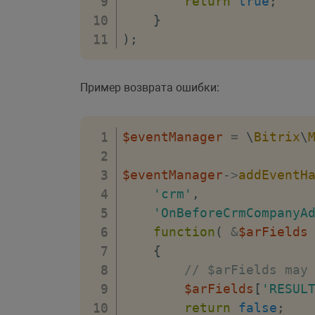
return
true
;
}
)
;
Пример возврата ошибки:
$eventManager
=
\
Bitrix
\
$eventManager
->
addEventH
'crm'
,
'OnBeforeCrmCompanyA
function
(
&
$arFields
{
// $arFields may
$arFields
[
'RESUL
return
false
;