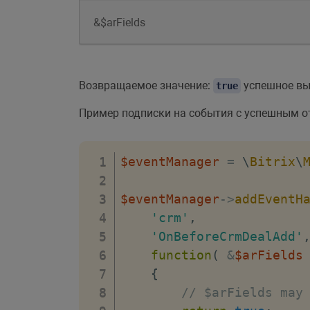
&$arFields
Возвращаемое значение:
успешное вы
true
Пример подписки на события с успешным о
$eventManager
=
\
Bitrix
\
$eventManager
->
addEventH
'crm'
,
'OnBeforeCrmDealAdd'
function
(
&
$arFields
{
// $arFields may