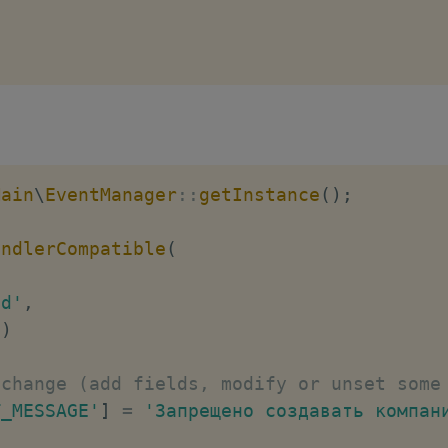
Main
\
EventManager
::
getInstance
(
)
;
andlerCompatible
(
dd'
,
)
 change (add fields, modify or unset some
T_MESSAGE'
]
=
'Запрещено создавать компан