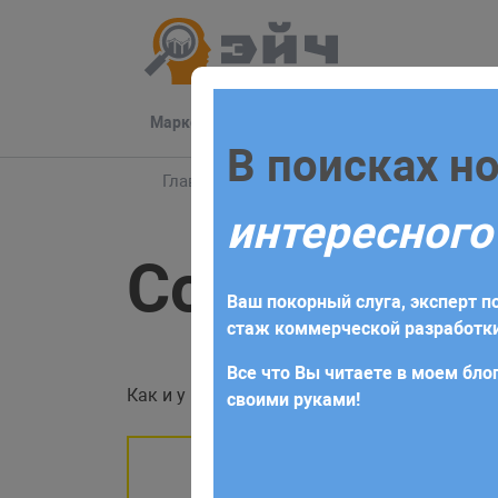
Маркетинг
Разработка
Техподдер
Заполните 
В поисках н
Главная
Блог
Bitrix24
События в Сде
интересного
Для начала сотрудничества нео
События в 
получите коммерческое предлож
Ваш покорный слуга, эксперт по
требований и поставленных за
стаж коммерческой разработки
Все что Вы читаете в моем блог
Как и у многих других сущностей платформы
своими руками!
Помните, что 