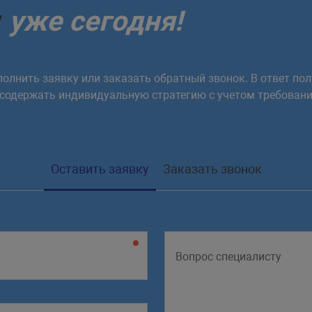
>
</
div
>
у
уже сегодня!
r
"
style
=
"
perspective
:
 500px
;
"
>
>
</
div
>
олнить заявку или заказать обратный звонок. В ответ пол
 содержать индивидуальную стратегию с учетом требовани
r
"
style
=
"
perspective
:
 1000px
;
"
>
>
</
div
>
Оставить заявку
Заказать звонок