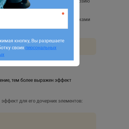
щью
можно создать иллюзию
perspective
ра для элементов, являющихся потомками
деленной точки обзора.
жимая кнопку, Вы разрешаете
ботку своих
персональных
жимая кнопку, Вы разрешаете
ых
ботку своих
персональных
ых
ение, тем более выражен эффект
 эффект для его дочерних элементов: