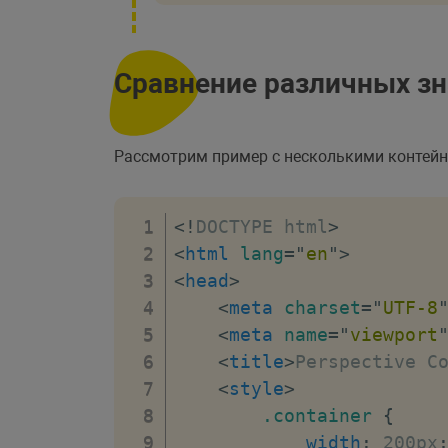
Сравнение различных зна
Рассмотрим пример с несколькими контейн
<!
DOCTYPE
html
>
<
html
lang
=
"
en
"
>
<
head
>
<
meta
charset
=
"
UTF-8
<
meta
name
=
"
viewport
<
title
>
Perspective C
<
style
>
.container
{
width
:
 200px