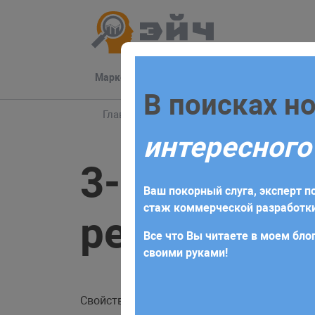
Маркетинг
Разработка
Техподдер
Заполните 
В поисках н
Главная
Блог
html
3-d трансформация
интересного
Для начала сотрудничества нео
3-d трансф
получите коммерческое предлож
Ваш покорный слуга, эксперт по
требований и поставленных за
стаж коммерческой разработки
perspective
Все что Вы читаете в моем блог
своими руками!
Свойство
в CSS позволяет доб
perspective