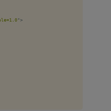
ale=1.0
"
>