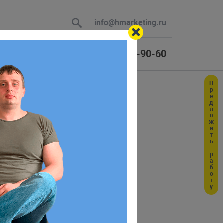
info@hmarketing.ru
+7 (925) 464-90-60
Предложить работу
 В ответ
тво
ю с учетом
интерфейсы более реалистичными