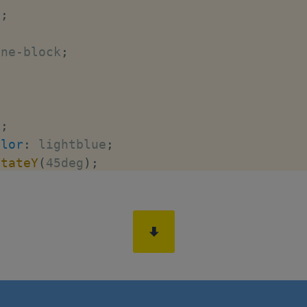
x
;
;
ine-block
;
;
x
;
olor
:
 lightblue
;
otateY
(
45deg
)
;
to
;
yle
:
 preserve-3d
;
r
"
style
=
"
perspective
:
 200px
;
"
>