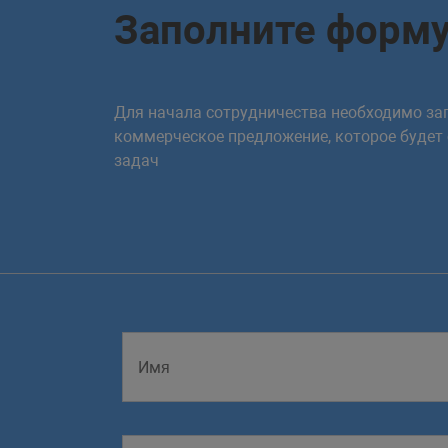
<
div
class
=
"
box
"
Заполните форм
</
div
>
<
div
class
=
"
containe
<
div
class
=
"
box
"
Для начала сотрудничества необходимо зап
</
div
>
коммерческое предложение, которое будет
<
div
class
=
"
containe
задач
<
div
class
=
"
box
"
</
div
>
</
body
>
</
html
>