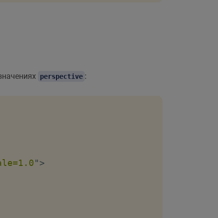
 значениях
:
perspective
ale=1.0
"
>