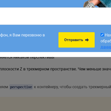
еб изначально является двумерным пространством, с помо
ко далеко от пользователя находится плоскость просмот
ущение глубины, как если бы мы смотрели на сцену с опре
8:00. Заявки,
На
Отправить
рабатываем в первый
обра
ефон, я Вам перезвоню в
На
данн
th
;
Отправить
обра
данн
няется никакой перспективы
 плоскости Z в трехмерном пространстве. Чем меньше знач
еняем
к контейнеру, чтобы создать трехмерный
perspective