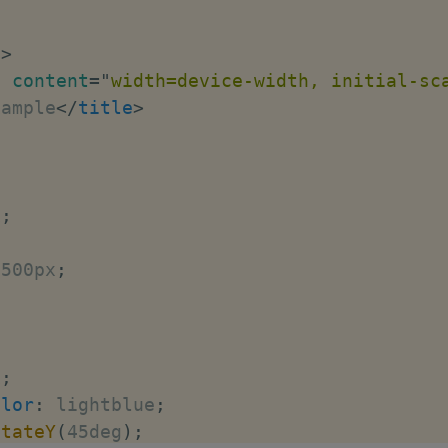
"
>
"
content
=
"
width=device-width, initial-sc
xample
</
title
>
;
x
;
;
 500px
;
;
x
;
olor
:
 lightblue
;
otateY
(
45deg
)
;