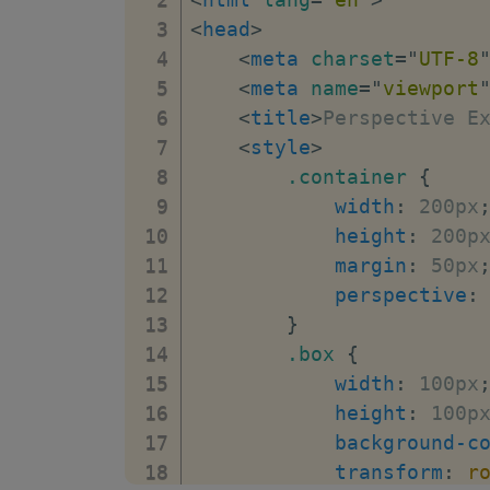
<
head
>
<
meta
charset
=
"
UTF-8
<
meta
name
=
"
viewport
<
title
>
Perspective E
<
style
>
.container
{
width
:
 200px
height
:
 200p
margin
:
 50px
perspective
:
}
.box
{
width
:
 100px
height
:
 100p
background-c
transform
:
r