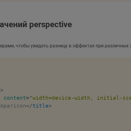
чений perspective
ерами, чтобы увидеть разницу в эффектах при различных
"
>
"
content
=
"
width=device-width, initial-sc
omparison
</
title
>
;