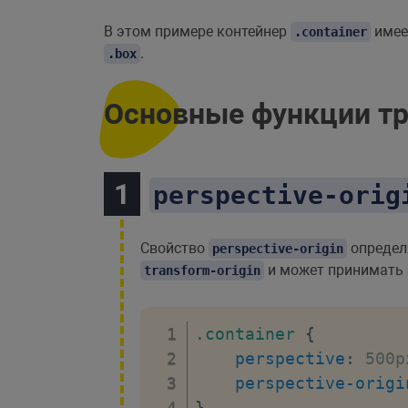
margin
:
 0 au
В этом примере контейнер
имее
}
.container
.
.box
</
style
>
</
head
>
Основные функции т
<
body
>
<
div
class
=
"
containe
<
div
class
=
"
box
"
</
div
>
perspective-orig
</
body
>
</
html
>
Свойство
определя
perspective-origin
и может принимать з
transform-origin
.container
{
perspective
:
 500p
perspective-origi
}