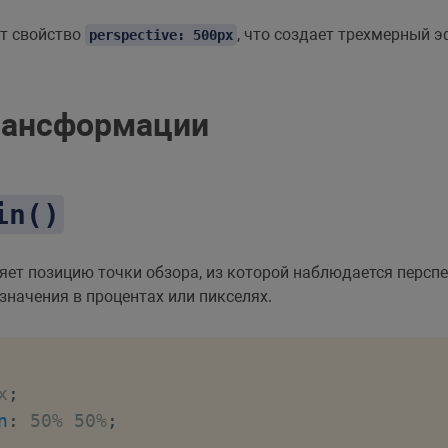
to
;
т свойство
, что создает трехмерный 
perspective: 500px
рансформации
r
"
>
>
</
div
>
in()
ет позицию точки обзора, из которой наблюдается перспе
начения в процентах или пикселях.
x
;
n
:
 50% 50%
;