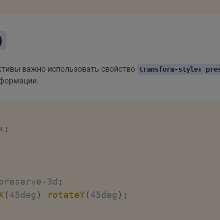
)
ктивы важно использовать свойство
transform-style: pre
сформации.
x
;
preserve-3d
;
X
(
45deg
)
rotateY
(
45deg
)
;