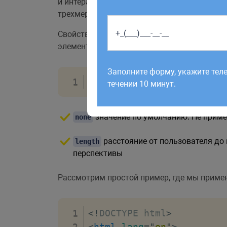
и интерактивными. Несмотря на то, что в
трехмерного пространства.
Свойство
определяет, насколь
perspective
элемента с этим свойством. Это создает ощ
Работаем по будням с 9:00 до 1
отправленные в выходные, об
Заполните форму, укажите тел
рабочий день до 12:00.
perspective
:
 none | leng
течении 10 минут.
значение по умолчанию. Не приме
none
расстояние от пользователя до
length
перспективы
Рассмотрим простой пример, где мы прим
<!
DOCTYPE
html
>
<
html
lang
=
"
en
"
>