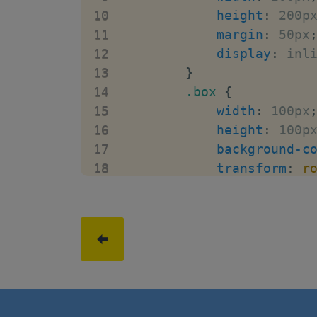
height
:
 200p
margin
:
 50px
display
:
 inl
}
.box
{
width
:
 100px
height
:
 100p
background-c
transform
:
r
margin
:
 0 au
transform-st
}
</
style
>
</
head
>
<
body
>
<
div
class
=
"
containe