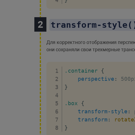
transform-style(
Для корректного отображения перспе
они сохраняли свои трехмерные тран
.container
{
perspective
:
 500p
}
.box
{
transform-style
:
 
transform
:
rotate
}