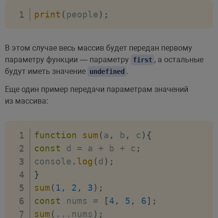
print
(
people
)
;
В этом случае весь массив будет передан первому
параметру функции — параметру
, а остальные
first
будут иметь значение
.
undefined
Еще один пример передачи параметрам значений
из массива:
function
sum
(
a
,
 b
,
 c
)
{
const
 d 
=
 a 
+
 b 
+
 c
;
console
.
log
(
d
)
;
}
sum
(
1
,
2
,
3
)
;
const
 nums 
=
[
4
,
5
,
6
]
;
sum
(
...
nums
)
;