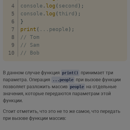
console
.
log
(
second
)
;
console
.
log
(
third
)
;
}
print
(
...
people
)
;
// Tom
// Sam
// Bob
В данном случае функция
принимает три
print()
параметра. Операция
при вызове функции
...people
позволяет разложить массив
на отдельные
people
значения, которые передаются параметрам этой
функции.
Стоит отметить, что это не то же самое, что передать
при вызове функции массив: