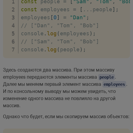
const
 people 
=
[
"Sam"
,
"Tom"
,
"Bob
const
 employees 
=
[
...
people
]
;
employees
[
0
]
=
"Dan"
;
// ["Dan", "Tom", "Bob"]
console
.
log
(
employees
)
;
// ["Sam", "Tom", "Bob"]
console
.
log
(
people
)
;
Здесь создаются два массива. При этом массиву
employees передаются элементы массива
.
people
Далее мы меняем первый элемент массива
.
employees
И по консольному выводу мы можем увидеть, что
изменение одного массива не повлияло на другой
массив.
Однако что будет, если мы скопируем массив объектов: