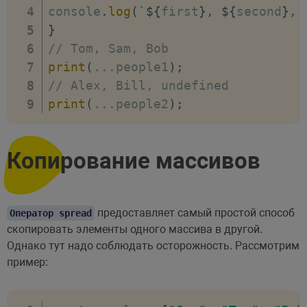
console
.
log
(
`
${
first
}
, 
${
second
}
, 
}
// Tom, Sam, Bob
print
(
...
people1
)
;
// Alex, Bill, undefined
print
(
...
people2
)
;
Копирование массивов
предоставляет самый простой способ
Оператор spread
скопировать элементы одного массива в другой.
Однако тут надо соблюдать осторожность. Рассмотрим
пример: