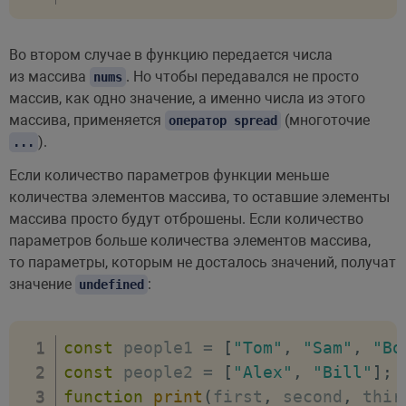
Во втором случае в функцию передается числа
из массива
. Но чтобы передавался не просто
nums
массив, как одно значение, а именно числа из этого
массива, применяется
(многоточие
оператор spread
).
...
Если количество параметров функции меньше
количества элементов массива, то оставшие элементы
массива просто будут отброшены. Если количество
параметров больше количества элементов массива,
то параметры, которым не досталось значений, получат
значение
:
undefined
const
 people1 
=
[
"Tom"
,
"Sam"
,
"Bo
const
 people2 
=
[
"Alex"
,
"Bill"
]
;
function
print
(
first
,
 second
,
 thir