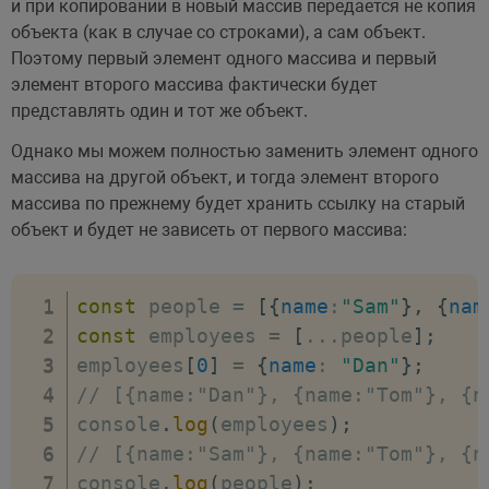
и при копировании в новый массив передается не копия
объекта (как в случае со строками), а сам объект.
Поэтому первый элемент одного массива и первый
элемент второго массива фактически будет
представлять один и тот же объект.
Однако мы можем полностью заменить элемент одного
массива на другой объект, и тогда элемент второго
массива по прежнему будет хранить ссылку на старый
объект и будет не зависеть от первого массива:
const
 people 
=
[
{
name
:
"Sam"
}
,
{
nam
const
 employees 
=
[
...
people
]
;
employees
[
0
]
=
{
name
:
"Dan"
}
;
// [{name:"Dan"}, {name:"Tom"}, {n
console
.
log
(
employees
)
;
// [{name:"Sam"}, {name:"Tom"}, {n
console
.
log
(
people
)
;