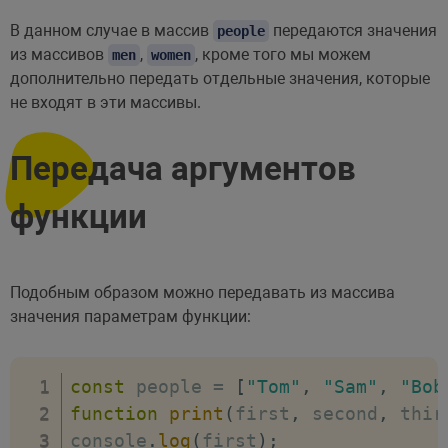
В данном случае в массив
передаются значения
people
из массивов
,
, кроме того мы можем
men
women
дополнительно передать отдельные значения, которые
не входят в эти массивы.
Передача аргументов
функции
Подобным образом можно передавать из массива
значения параметрам функции:
const
 people 
=
[
"Tom"
,
"Sam"
,
"Bob
function
print
(
first
,
 second
,
 thir
console
.
log
(
first
)
;