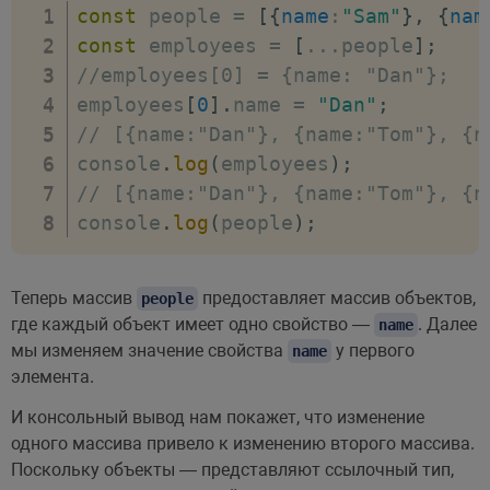
const
 people 
=
[
{
name
:
"Sam"
}
,
{
nam
const
 employees 
=
[
...
people
]
;
//employees[0] = {name: "Dan"};
employees
[
0
]
.
name 
=
"Dan"
;
// [{name:"Dan"}, {name:"Tom"}, {n
console
.
log
(
employees
)
;
// [{name:"Dan"}, {name:"Tom"}, {n
console
.
log
(
people
)
;
Теперь массив
предоставляет массив объектов,
people
где каждый объект имеет одно свойство —
. Далее
name
мы изменяем значение свойства
у первого
name
элемента.
И консольный вывод нам покажет, что изменение
одного массива привело к изменению второго массива.
Поскольку объекты — представляют ссылочный тип,