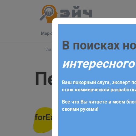
Маркетинг
Разработка
Техподдер
Заполните 
В поисках н
Главная
Блог
JavaScript
Перебор ма
интересного
Для начала сотрудничества нео
Перебор ма
получите коммерческое предлож
Ваш покорный слуга, эксперт по
требований и поставленных за
стаж коммерческой разработки
Все что Вы читаете в моем блог
своими руками!
forEach ()