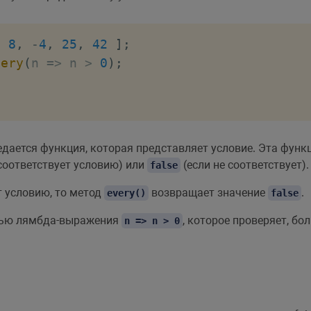
,
8
,
-
4
,
25
,
42
]
;
very
(
n
=>
 n 
>
0
)
;
едается функция, которая представляет условие. Эта функ
соответствует условию) или
(если не соответствует).
false
т условию, то метод
возвращает значение
.
every()
false
ощью лямбда-выражения
, которое проверяет, бо
n => n > 0