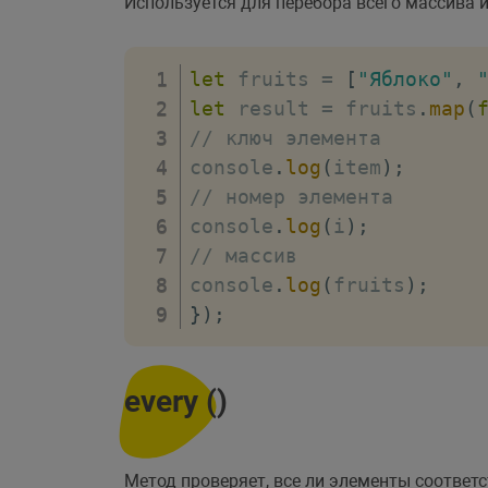
Используется для перебора всего массива 
let
 fruits 
=
[
"Яблоко"
,
let
 result 
=
 fruits
.
map
(
// ключ элемента
console
.
log
(
item
)
;
// номер элемента
console
.
log
(
i
)
;
// массив
console
.
log
(
fruits
)
;
}
)
;
every ()
Метод проверяет, все ли элементы соответ