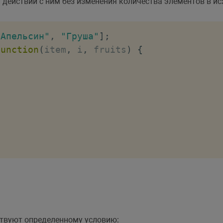
и действий с ним без изменения количества элементов в и
"Апельсин"
,
"Груша"
]
;
function
(
item
,
 i
,
 fruits
)
{
ствуют определенному условию: