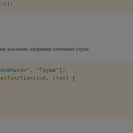
ers
)
;
ем значения, например сложения строк:
"Апельсин"
,
"Груша"
]
;
ce
(
function
(
sum
,
 item
)
{