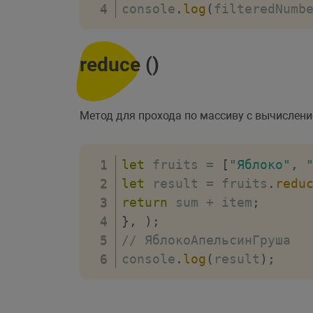
console
.
log
(
filteredNumb
reduce ()
Метод для прохода по массиву с вычислени
let
 fruits 
=
[
"Яблоко"
,
let
 result 
=
 fruits
.
redu
return
 sum 
+
 item
;
}
,
)
;
// ЯблокоАпельсинГруша
console
.
log
(
result
)
;