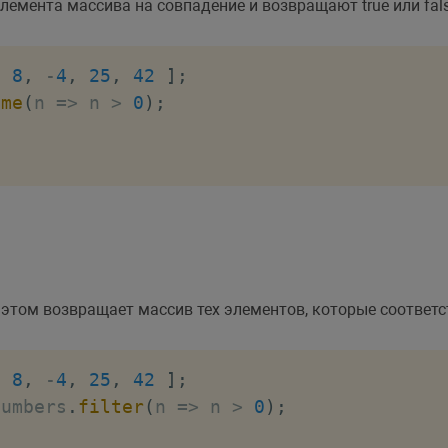
емента массива на совпадение и возвращают true или fals
,
8
,
-
4
,
25
,
42
]
;
ome
(
n
=>
 n 
>
0
)
;
этом возвращает массив тех элементов, которые соответ
,
8
,
-
4
,
25
,
42
]
;
numbers
.
filter
(
n
=>
 n 
>
0
)
;