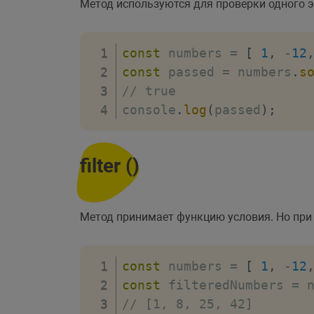
Метод используются для проверки одного эл
const
 numbers 
=
[
1
,
-
12
const
 passed 
=
 numbers
.
s
// true
console
.
log
(
passed
)
;
filter ()
Метод принимает функцию условия. Но при 
const
 numbers 
=
[
1
,
-
12
const
 filteredNumbers 
=
 
// [1, 8, 25, 42]