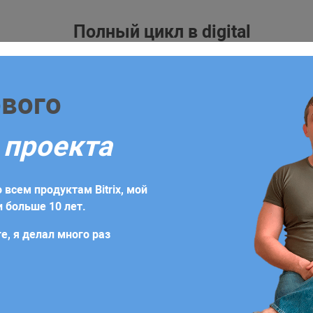
Полный цикл в digital
жка
Блог
Контакты
форму
ового
уже сегодня!
ссивов
 проекта
бходимо заполнить заявку или заказать обратный звонок.
ссивов
ение, которое будет содержать индивидуальную стратеги
 всем продуктам Bitrix, мой
дач
 больше 10 лет.
е, я делал много раз