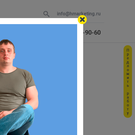
info@hmarketing.ru
+7 (925) 464-90-60
Предложить работу
 В ответ
ю с учетом