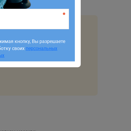
жимая кнопку, Вы разрешаете
ботку своих
персональных
жимая кнопку, Вы разрешаете
ых
ботку своих
персональных
ых