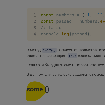
const
 numbers 
=
[
1
,
-
12
const
 passed 
=
 numbers
.
e
// false
console
.
log
(
passed
)
;
В метод
в качестве параметра пер
every()
элемент и возвращает
(если элемент 
true
Если хотя бы один элемент не соответствуе
В данном случае условие задается с пом
some ()