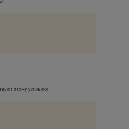
e:
ствуют этому условию: