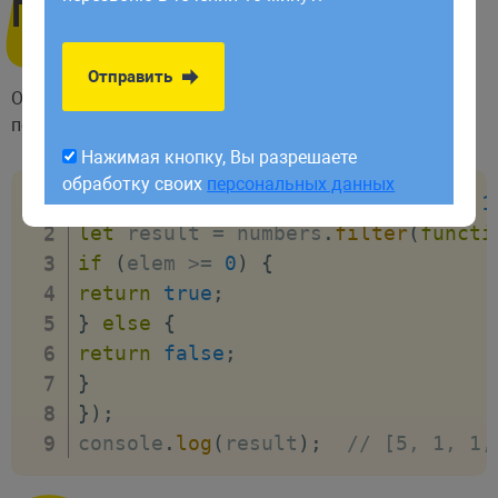
Пример
обработку своих
персональных данных
Отправить
Отфильтруем массив, оставив в нем только
положительные числа:
Нажимая кнопку, Вы разрешаете
обработку своих
персональных данных
let
 numbers 
=
[
-
2
,
5
,
1
,
-
5
,
-
1
,
1
let
 result 
=
 numbers
.
filter
(
functi
if
(
elem 
>=
0
)
{
return
true
;
}
else
{
return
false
;
}
}
)
;
console
.
log
(
result
)
;
// [5, 1, 1,