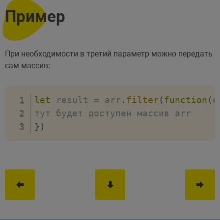
Пример
При необходимости в третий параметр можно передать
сам массив:
let
 result 
=
 arr
.
filter
(
function
(
e
}
)