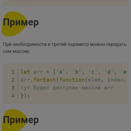
Пример
При необходимости в третий параметр можно передать
сам массив:
let
 arr 
=
[
'a'
,
'b'
,
'c'
,
'd'
,
'e'
arr
.
forEach
(
function
(
elem
,
 index
,
 
}
)
;
Пример