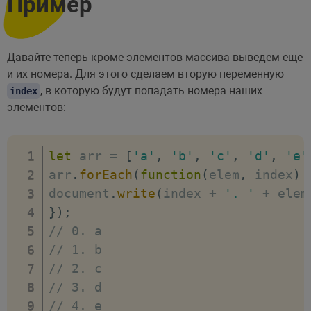
Пример
Давайте теперь кроме элементов массива выведем еще
и их номера. Для этого сделаем вторую переменную
, в которую будут попадать номера наших
index
элементов:
let
 arr 
=
[
'a'
,
'b'
,
'c'
,
'd'
,
'e'
arr
.
forEach
(
function
(
elem
,
 index
)
document
.
write
(
index 
+
'. '
+
 elem
}
)
;
// 0. a
// 1. b
// 2. c
// 3. d
// 4. e