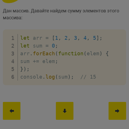
Дан массив. Давайте найдем сумму элементов этого
массива:
let
 arr 
=
[
1
,
2
,
3
,
4
,
5
]
;
let
 sum 
=
0
;
arr
.
forEach
(
function
(
elem
)
{
sum 
+=
 elem
;
}
)
;
console
.
log
(
sum
)
;
// 15