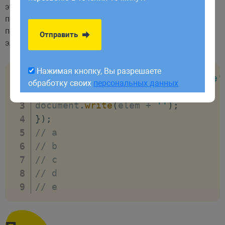
обработку своих
персональных данных
этого в анонимную функцию передадим первый
параметр
(назвать его можно как угодно). В эту
elem
переменную последовательно будут попадать
Отправить
элементы массива:
Нажимая кнопку, Вы разрешаете
let
 arr 
=
[
'a'
,
'b'
,
'c'
,
'd'
,
'e'
обработку своих
персональных данных
arr
.
forEach
(
function
(
elem
)
{
document
.
write
(
elem 
+
''
)
;
}
)
;
// a
// b
// c
// d
// e