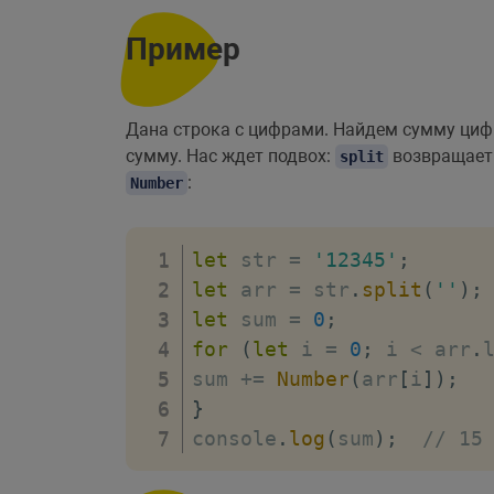
Пример
Дана строка с цифрами. Найдем сумму цифр 
сумму. Нас ждет подвох:
возвращает 
split
:
Number
let
 str 
=
'12345'
;
let
 arr 
=
 str
.
split
(
''
)
;
let
 sum 
=
0
;
for
(
let
 i 
=
0
;
 i 
<
 arr
.
sum 
+=
Number
(
arr
[
i
]
)
;
}
console
.
log
(
sum
)
;
// 15