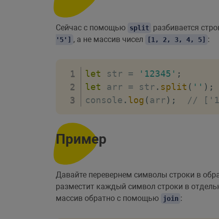
Сейчас с помощью
разбивается строк
split
, а не массив чисел
:
'5']
[1, 2, 3, 4, 5]
let
 str 
=
'12345'
;
let
 arr 
=
 str
.
split
(
''
)
;
console
.
log
(
arr
)
;
// ['
Пример
Давайте перевернем символы строки в обр
разместит каждый символ строки в отдельн
массив обратно с помощью
:
join