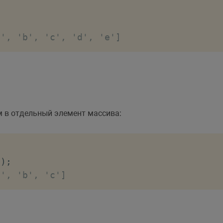
a', 'b', 'c', 'd', 'e']
 в отдельный элемент массива:
3
)
;
a', 'b', 'c']