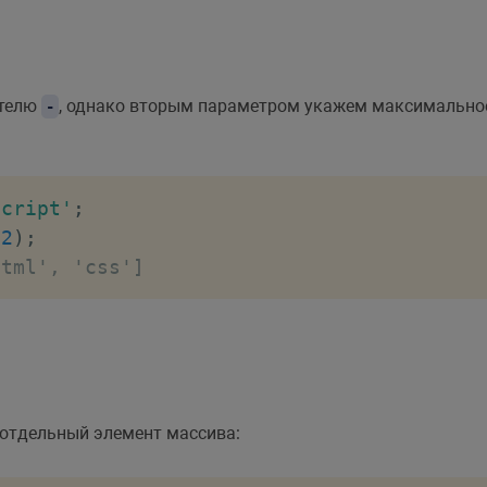
ителю
, однако вторым параметром укажем максимально
-
script'
;
2
)
;
html', 'css']
отдельный элемент массива: