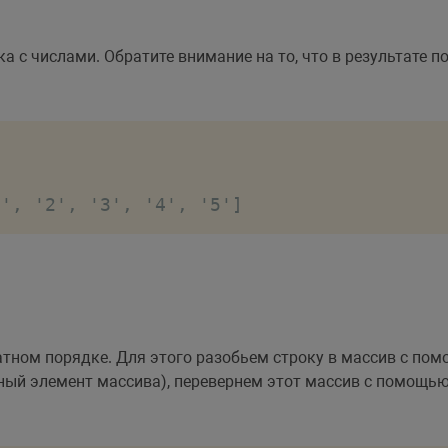
а с числами. Обратите внимание на то, что в результате 
1', '2', '3', '4', '5']
атном порядке. Для этого разобьем строку в массив с по
ый элемент массива), перевернем этот массив с помощью 