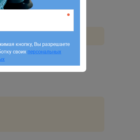
жимая кнопку, Вы разрешаете
ботку своих
персональных
жимая кнопку, Вы разрешаете
ых
ботку своих
персональных
ых