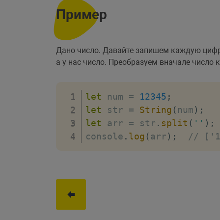
Пример
Дано число. Давайте запишем каждую цифру
а у нас число. Преобразуем вначале число
let
 num 
=
12345
;
let
 str 
=
String
(
num
)
;
let
 arr 
=
 str
.
split
(
''
)
;
console
.
log
(
arr
)
;
// ['