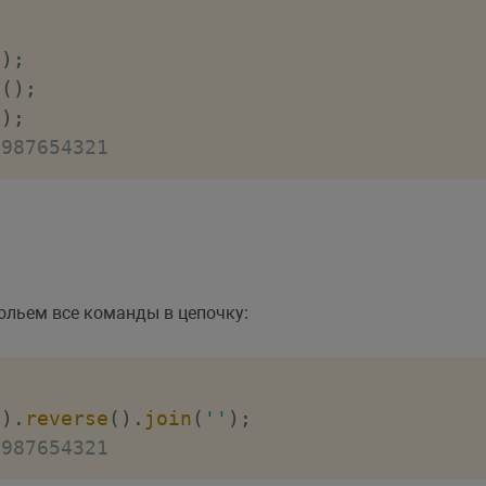
;
'
)
;
e
(
)
;
'
)
;
 987654321
льем все команды в цепочку:
'
)
.
reverse
(
)
.
join
(
''
)
;
 987654321