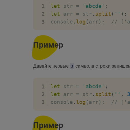
let
 str 
=
'abcde'
;
let
 arr 
=
 str
.
split
(
''
)
;
console
.
log
(
arr
)
;
// ['
Пример
Давайте первые
символа строки запишем
3
let
 str 
=
'abcde'
;
let
 arr 
=
 str
.
split
(
''
,
console
.
log
(
arr
)
;
// ['
Пример