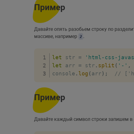
Пример
Давайте опять разобьем строку по раздел
массиве, например
.
2
let
 str 
=
'html-css-java
let
 arr 
=
 str
.
split
(
'-'
,
console
.
log
(
arr
)
;
// ['
Пример
Давайте каждый символ строки запишем в 