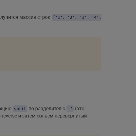
получится массив строк
['1', '2', '3', '4',
мощью
по разделителю
(это
split
''
reverse и затем сольем перевернутый