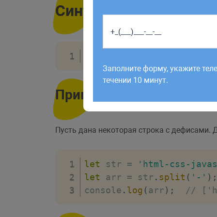
Синтаксис
Работаем по будням с 9:00 до 1
строка
.
split
(
[
разделител
отправленные в выходные, об
Заполните форму, укажите тел
рабочий день до 12:00.
течении 10 минут.
Пример
Пусть дана некоторая строка с дефисами. 
let
 str 
=
'html-css-java
let
 arr 
=
 str
.
split
(
'-'
)
console
.
log
(
arr
)
;
// ['