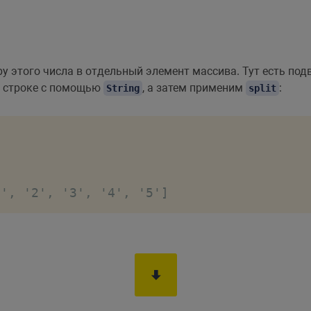
 этого числа в отдельный элемент массива. Тут есть по
 к строке с помощью
, а затем применим
:
String
split
1', '2', '3', '4', '5']