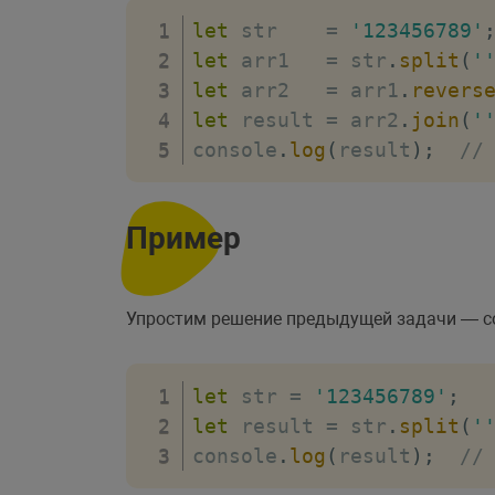
let
 str    
=
'123456789'
let
 arr1   
=
 str
.
split
(
'
let
 arr2   
=
 arr1
.
revers
let
 result 
=
 arr2
.
join
(
'
console
.
log
(
result
)
;
//
Пример
Упростим решение предыдущей задачи — со
let
 str 
=
'123456789'
;
let
 result 
=
 str
.
split
(
'
console
.
log
(
result
)
;
//