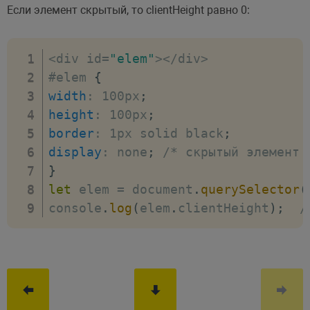
Если элемент скрытый, то clientHeight равно 0:
<
div id
=
"elem"
>
<
/
div
>
#elem 
{
width
:
 100px
;
height
:
 100px
;
border
:
 1px solid black
;
display
:
 none
;
/* скрытый элемент 
}
let
 elem 
=
 document
.
querySelector
(
console
.
log
(
elem
.
clientHeight
)
;
/