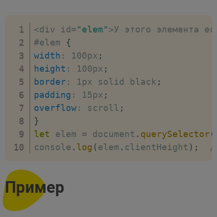
<
div id
=
"elem"
>
У этого элемента ес
#elem 
{
width
:
 100px
;
height
:
 100px
;
border
:
 1px solid black
;
padding
:
 15px
;
overflow
:
 scroll
;
}
let
 elem 
=
 document
.
querySelector
(
console
.
log
(
elem
.
clientHeight
)
;
/
Пример