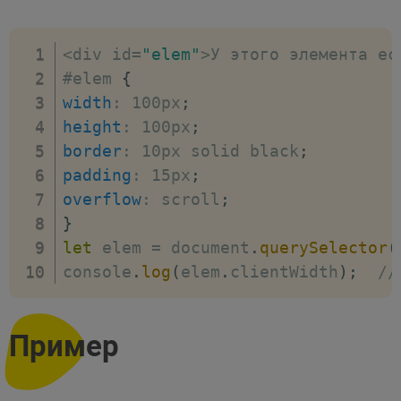
<
div id
=
"elem"
>
У этого элемента ес
#elem 
{
width
:
 100px
;
height
:
 100px
;
border
:
 10px solid black
;
padding
:
 15px
;
overflow
:
 scroll
;
}
let
 elem 
=
 document
.
querySelector
(
console
.
log
(
elem
.
clientWidth
)
;
//
Пример