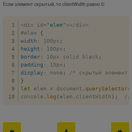
Если элемент скрытый, то clientWidth равно 0:
<
div id
=
"elem"
>
<
/
div
>
#elem 
{
width
:
 100px
;
height
:
 100px
;
border
:
 10px solid black
;
padding
:
 15px
;
display
:
 none
;
/* скрытый элемент 
}
let
 elem 
=
 document
.
querySelector
(
console
.
log
(
elem
.
clientWidth
)
;
//