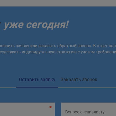
у
уже сегодня!
олнить заявку или заказать обратный звонок. В ответ пол
 содержать индивидуальную стратегию с учетом требовани
rySelector
(
'#table'
)
;
Оставить заявку
Заказать звонок
tBodies
)
{