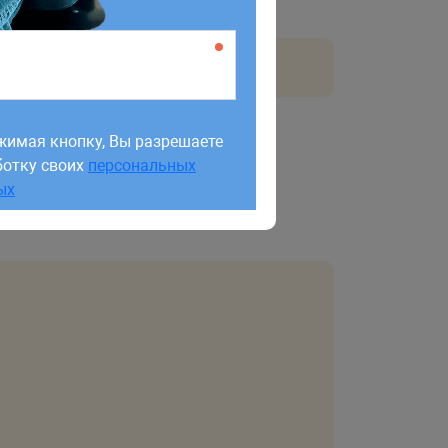
жимая кнопку, Вы разрешаете
ботку своих
персональных
жимая кнопку, Вы разрешаете
ых
ботку своих
персональных
ых