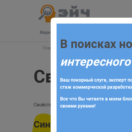
Маркетинг
Разработка
Техподдер
Заполните 
В поисках н
Главная
Блог
JavaScript
Справочник 
интересного
Для начала сотрудничества нео
Свойство tB
получите коммерческое предлож
Ваш покорный слуга, эксперт по
требований и поставленных за
стаж коммерческой разработки
Все что Вы читаете в моем блог
Свойство
хранит массив всех
tBodies
tbod
своими руками!
Синтаксис