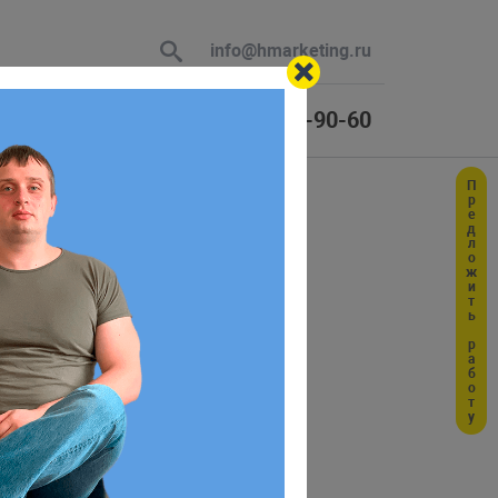
info@hmarketing.ru
+7 (925) 464-90-60
Предложить работу
 В ответ
ipt
ю с учетом