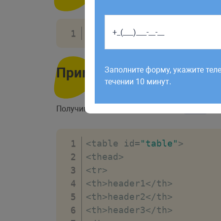
таблица
.
tBodies
Работаем по будням с 9:00 до 1
отправленные в выходные, об
Пример
Заполните форму, укажите тел
рабочий день до 12:00.
течении 10 минут.
Получим и переберем в цикле все
таб
tbody
<
table id
=
"table"
>
<
thead
>
<
tr
>
<
th
>
header1
<
/
th
>
<
th
>
header2
<
/
th
>
<
th
>
header3
<
/
th
>