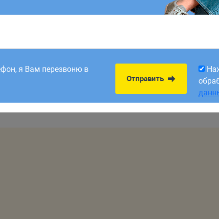
8:00. Заявки,
На
Отправить
рабатываем в первый
обра
ефон, я Вам перезвоню в
На
данн
Отправить
обра
данн
лицы: