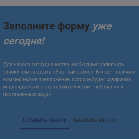
<
td
>
итог
<
/
td
>
<
td
>
итог
<
/
td
>
<
/
tr
>
Заполните форму
уже
<
/
tfoot
>
<
/
table
>
сегодня!
let
 table 
=
 document
.
querySelector
table
.
tFoot
.
style
.
color 
=
'red'
;
Для начала сотрудничества необходимо заполнить
заявку или заказать обратный звонок. В ответ получите
коммерческое предложение, которое будет содержать
индивидуальную стратегию с учетом требований и
поставленных задач
Оставить заявку
Заказать звонок