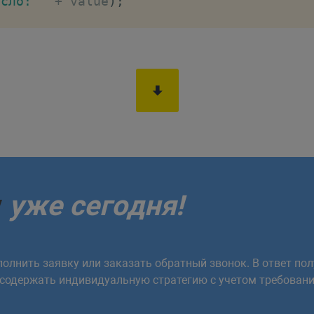
исло: '
+
 value
)
;
:
 Данное число имеет индекс: 2
у
уже сегодня!
олнить заявку или заказать обратный звонок. В ответ пол
 содержать индивидуальную стратегию с учетом требовани