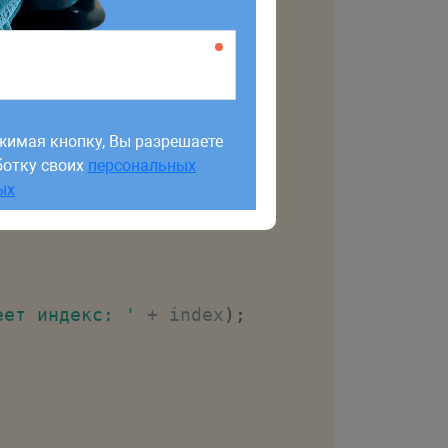
жимая кнопку, Вы разрешаете
ботку своих
персональных
жимая кнопку, Вы разрешаете
ых
ботку своих
персональных
ых
еет индекс: '
+
 index
)
;