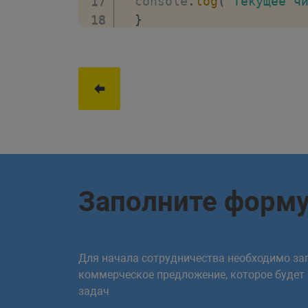
  console
.
log
(
'Текущее ч
}
}
)
;
// Результат (в консоли)
// Текущее число: 5
// Текущее число: 4
// Ура! Число 7 найдено!
Заполните форм
Для начала сотрудничества необходимо зап
коммерческое предложение, которое будет
задач