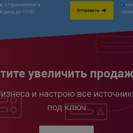
ки, отправленные в
На
Отправить
 день до 12:00.
свои
тите увеличить прода
бизнеса и настрою все источник
под ключ