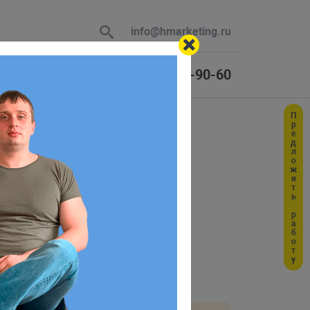
info@hmarketing.ru
+7 (925) 464-90-60
Предложить работу
 В ответ
ю с учетом
ращать значение
.
false