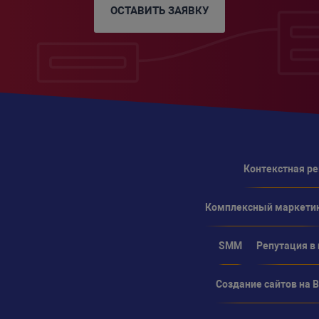
="pp_expand"></div>'
;
ОСТАВИТЬ ЗАЯВКУ
="pp_content">'
;
L
)
class="pp_key">['
.
$key
.
']</span> => '
)
{
n'
:
_bool
(
$val
)
;
Контекстная р
_null
(
$val
)
;
Комплексный маркети
r'
:
'
:
SMM
Репутация в
:
_basic
(
$val
)
;
Создание сайтов на Bi
'
: