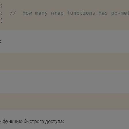
0
;
0
;
//  how many wrap functions has pp-me
(
)
get_args
(
)
;
:
user_func_array
(
array
(
__CLASS__
,
'parseOp
ns
[
'trimString'
]
)
)
tring
=
intval
(
$options
[
'trimString'
]
)
;
ns
[
'autoCollapsed'
]
)
)
ollapsed
=
$options
[
'autoCollapsed'
]
;
ns
[
'autoOpen'
]
)
)
{
toOpen'
]
=
(
array
)
$options
[
'autoOpen'
]
;
pen
=
$options
[
'autoOpen'
]
;
ollapsed
=
TRUE
;
ь функцию быстрого доступа: