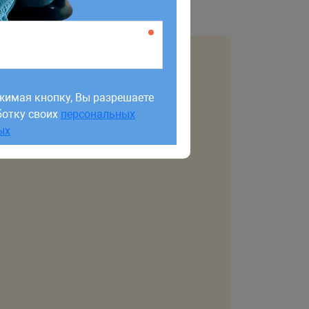
жимая кнопку, Вы разрешаете
ботку своих
персональных
жимая кнопку, Вы разрешаете
ых
ботку своих
персональных
ых