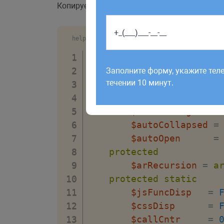
Копируем содержимое файла
в
helpers.php
helpers.php
Работаем по будням с 9:00 до 1
<?
отправленные в выходные, об
class
nf_pp
Заполните форму, укажите тел
рабочий день до 12:00.
течении 10 минут.
{
public
$trimString
=
$autoCollapsed
=
$autoOpen
=
protected
$arRecursion
=
a
protected
static
$jsFuncDisp
=
$cssDisp
=
$callCntr
=