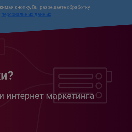
op</a></div>'
;
жимая кнопку, Вы разрешаете обработку
х
персональных данных
жи?
и интернет-маркетинга