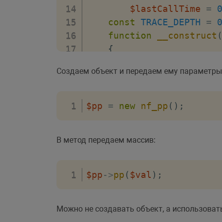
$lastCallTime
=
const
TRACE_DEPTH
=
function
__construct
{
$options
=
func_
Создаем объект и передаем ему параметры
$options
=
call_
if
(
isset
(
$optio
$this
->
trimS
$pp
=
new
nf_pp
(
)
;
if
(
isset
(
$optio
$this
->
autoC
В метод передаем массив:
if
(
isset
(
$optio
$options
[
'au
$this
->
autoO
$pp
->
pp
(
$val
)
;
$this
->
autoC
}
Можно не создавать объект, а использоват
}