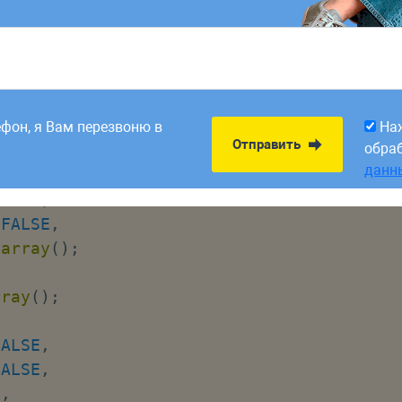
 Хелпер:
8:00. Заявки,
На
Отправить
рабатываем в первый
обра
ефон, я Вам перезвоню в
На
данн
Отправить
обра
данн
1000
,
FALSE
,
array
(
)
;
rray
(
)
;
FALSE
,
FALSE
,
0
,