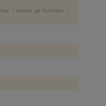
thod ( except pp-function )
tions'
)
,
$options
)
;