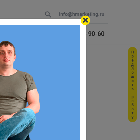
info@hmarketing.ru
+7 (925) 464-90-60
Предложить работу
 В ответ
а
ю с учетом
ринтовать переданный в неё массив