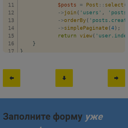
$posts
=
Post
::
select
(
->
join
(
'users'
,
'posts
->
orderBy
(
'posts.creat
->
simplePaginate
(
4
)
;
return
view
(
'user.inde
}
}
Заполните форму
уже