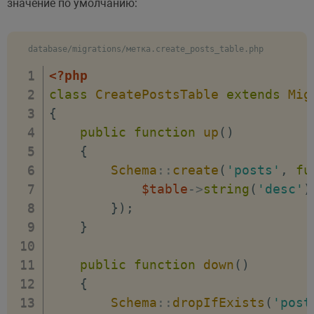
значение по умолчанию:
database/migrations/метка.create_posts_table.php
<?php
class
CreatePostsTable
extends
Mig
{
public
function
up
(
)
{
Schema
::
create
(
'posts'
,
fu
$table
->
string
(
'desc'
)
}
)
;
}
public
function
down
(
)
{
Schema
::
dropIfExists
(
'post