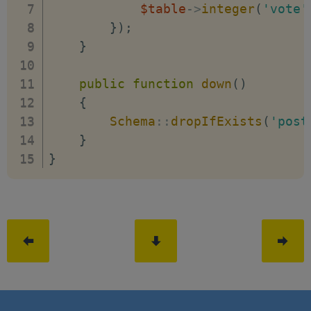
$table
->
integer
(
'vote'
}
)
;
}
public
function
down
(
)
{
Schema
::
dropIfExists
(
'post
}
}