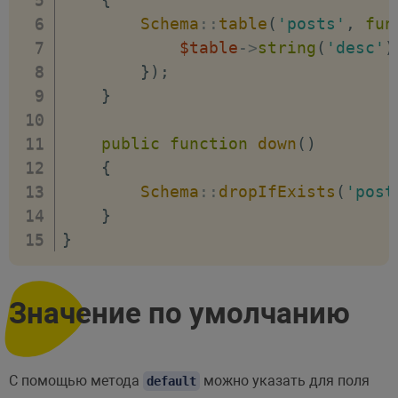
Schema
::
table
(
'posts'
,
fun
$table
->
string
(
'desc'
)
}
)
;
}
public
function
down
(
)
{
Schema
::
dropIfExists
(
'post
}
}
Значение по умолчанию
С помощью метода
можно указать для поля
default