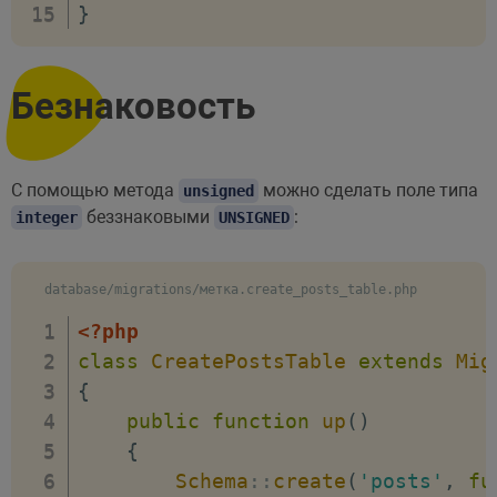
}
Безнаковость
С помощью метода
можно сделать поле типа
unsigned
беззнаковыми
:
integer
UNSIGNED
database/migrations/метка.create_posts_table.php
<?php
class
CreatePostsTable
extends
Mig
{
public
function
up
(
)
{
Schema
::
create
(
'posts'
,
fu