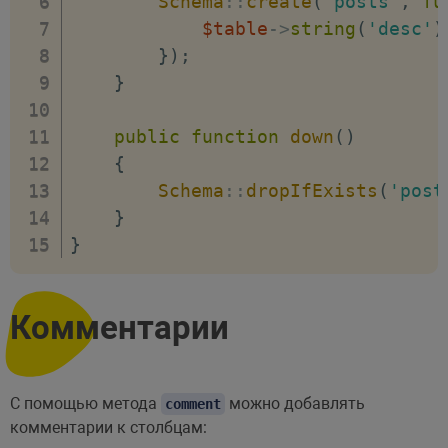
Schema
::
create
(
'posts'
,
fu
$table
->
string
(
'desc'
)
}
)
;
}
public
function
down
(
)
{
Schema
::
dropIfExists
(
'post
}
}
Комментарии
С помощью метода
можно добавлять
comment
комментарии к столбцам: