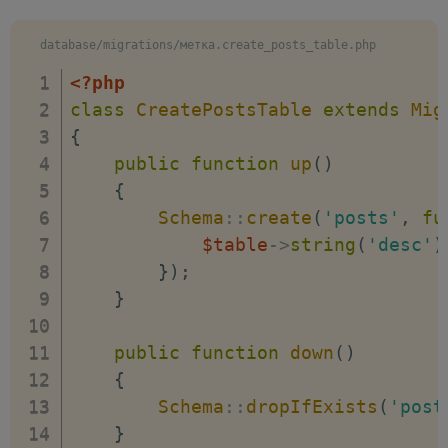
database/migrations/метка.create_posts_table.php
<?php
class
CreatePostsTable
extends
Mig
{
public
function
up
(
)
{
Schema
::
create
(
'posts'
,
fu
$table
->
string
(
'desc'
)
}
)
;
}
public
function
down
(
)
{
Schema
::
dropIfExists
(
'post
}