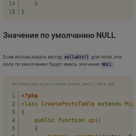
}
}
Значение по умолчанию NULL
Если использовать метод
для поля, это
nullable()
поле по умолчанию будет иметь значение
:
NULL
database/migrations/метка.create_posts_table.php
<?php
class
CreatePostsTable
extends
Mig
{
public
function
up
(
)
{