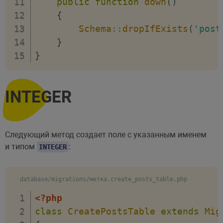
public
function
down
(
)
{
Schema
::
dropIfExists
(
'post
}
}
INTEGER
Следующий метод создает поле с указанным именем
и типом
:
INTEGER
database/migrations/метка.create_posts_table.php
<?php
class
CreatePostsTable
extends
Mig