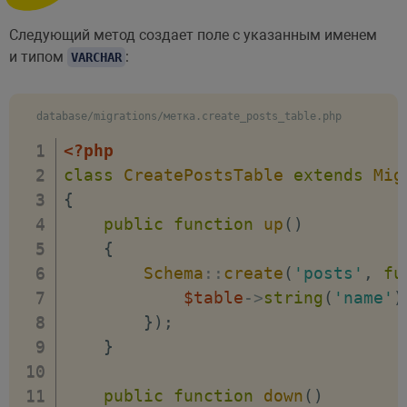
Следующий метод создает поле с указанным именем
и типом
:
VARCHAR
database/migrations/метка.create_posts_table.php
<?php
class
CreatePostsTable
extends
Mig
{
public
function
up
(
)
{
Schema
::
create
(
'posts'
,
fu
$table
->
string
(
'name'
)
}
)
;
}
public
function
down
(
)