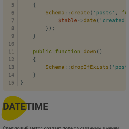
{
Schema
::
create
(
'posts'
,
fu
$table
->
date
(
'created_
}
)
;
}
public
function
down
(
)
{
Schema
::
dropIfExists
(
'post
}
}
DATETIME
Следующий метод создает поле с указанным именем