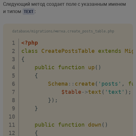
Следующий метод создает поле с указанным именем
и типом
:
TEXT
database/migrations/метка.create_posts_table.php
<?php
class
CreatePostsTable
extends
Mig
{
public
function
up
(
)
{
Schema
::
create
(
'posts'
,
fu
$table
->
text
(
'text'
)
;
}
)
;
}
public
function
down
(
)
{