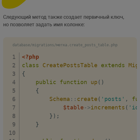
Следующий метод также создает первичный ключ,
но позволяет задать имя колонке:
database/migrations/метка.create_posts_table.php
<?php
class
CreatePostsTable
extends
Mig
{
public
function
up
(
)
{
Schema
::
create
(
'posts'
,
fu
$table
->
increments
(
'id
}
)
;
}