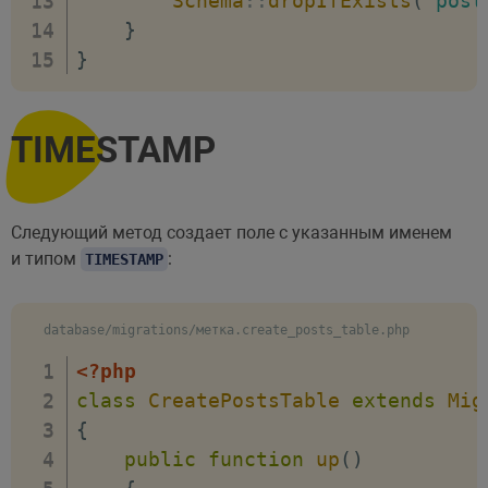
Schema
::
dropIfExists
(
'post
}
}
TIMESTAMP
Следующий метод создает поле с указанным именем
и типом
:
TIMESTAMP
database/migrations/метка.create_posts_table.php
<?php
class
CreatePostsTable
extends
Mig
{
public
function
up
(
)