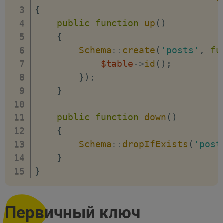
{
public
function
up
(
)
{
Schema
::
create
(
'posts'
,
fu
$table
->
id
(
)
;
}
)
;
}
public
function
down
(
)
{
Schema
::
dropIfExists
(
'post
}
}
Первичный ключ