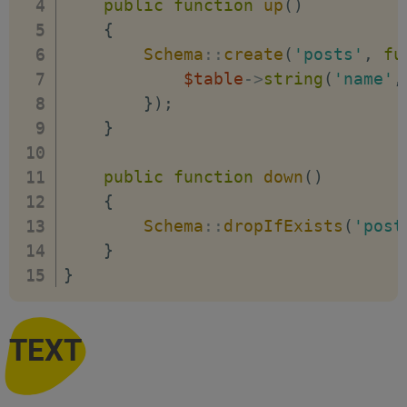
public
function
up
(
)
{
Schema
::
create
(
'posts'
,
fu
$table
->
string
(
'name'
,
}
)
;
}
public
function
down
(
)
{
Schema
::
dropIfExists
(
'post
}
}
TEXT