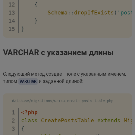
{
Schema
::
dropIfExists
(
'post
}
}
VARCHAR с указанием длины
Следующий метод создает поле с указанным именем,
типом
и заданной длиной:
VARCHAR
database/migrations/метка.create_posts_table.php
<?php
class
CreatePostsTable
extends
Mig
{