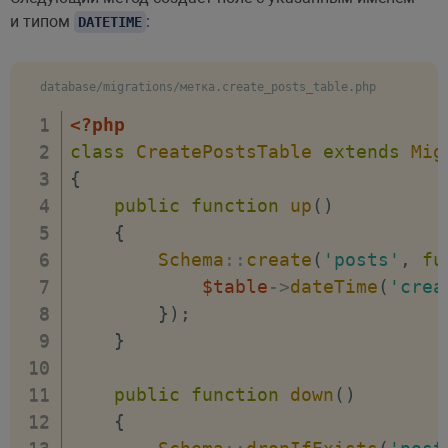
и типом
:
DATETIME
database/migrations/метка.create_posts_table.php
<?php
class
CreatePostsTable
extends
Mig
{
public
function
up
(
)
{
Schema
::
create
(
'posts'
,
fu
$table
->
dateTime
(
'crea
}
)
;
}
public
function
down
(
)
{