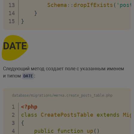
Schema
::
dropIfExists
(
'post
}
}
DATE
Следующий метод создает поле с указанным именем
и типом
:
DATE
database/migrations/метка.create_posts_table.php
<?php
class
CreatePostsTable
extends
Mig
{
public
function
up
(
)