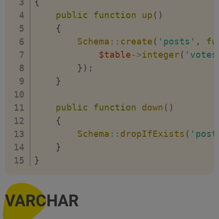
{
public
function
up
(
)
{
Schema
::
create
(
'posts'
,
fu
$table
->
integer
(
'votes
}
)
;
}
public
function
down
(
)
{
Schema
::
dropIfExists
(
'post
}
}
VARCHAR