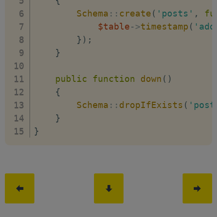
{
Schema
::
create
(
'posts'
,
fu
$table
->
timestamp
(
'add
}
)
;
}
public
function
down
(
)
{
Schema
::
dropIfExists
(
'post
}
}