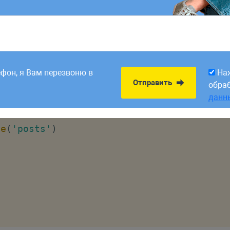
ollers
;
acades
\
DB
;
// подключаем фасад DB
8:00. Заявки,
На
Отправить
рабатываем в первый
обра
ефон, я Вам перезвоню в
ends
Controller
На
данн
Отправить
обра
данн
(
)
le
(
'posts'
)