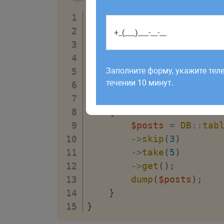
<?php
namespace
App
\
Http
\
Contr
use
Illuminate
\
Support
\
F
Работаем по будням с 9:00 до 1
отправленные в выходные, об
class
Заполните форму, укажите тел
PostController
ext
рабочий день до 12:00.
течении 10 минут.
{
public
function
show
{
$posts
=
DB
::
tab
->
skip
(
3
)
->
take
(
5
)
->
get
(
)
;
dump
(
$posts
)
;
}
}