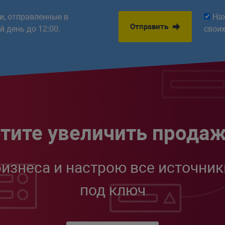
ки, отправленные в
На
Отправить
 день до 12:00.
свои
тите увеличить прода
бизнеса и настрою все источник
под ключ