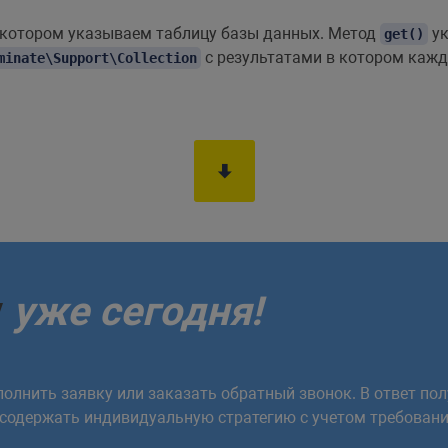
котором указываем таблицу базы данных. Метод
ук
get()
c результатами в котором кажд
minate\Support\Collection
у
уже сегодня!
олнить заявку или заказать обратный звонок. В ответ пол
 содержать индивидуальную стратегию с учетом требовани