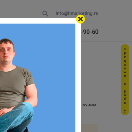
info@hmarketing.ru
+7 (925) 464-90-60
Предложить работу
 В ответ
ilder
ю с учетом
ии с
. Давайте для примера получим
take()