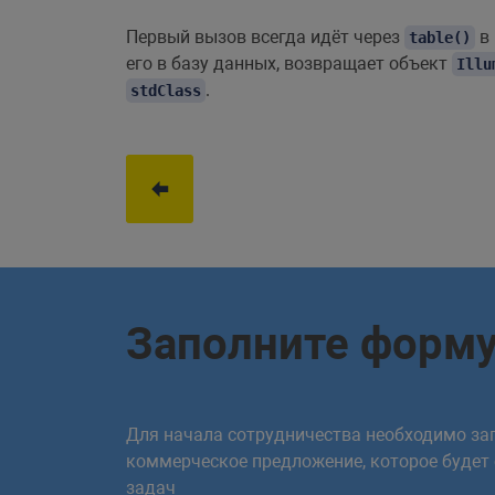
Первый вызов всегда идёт через
в 
table()
его в базу данных, возвращает объект
Illu
.
stdClass
Заполните форм
Для начала сотрудничества необходимо зап
коммерческое предложение, которое будет
задач