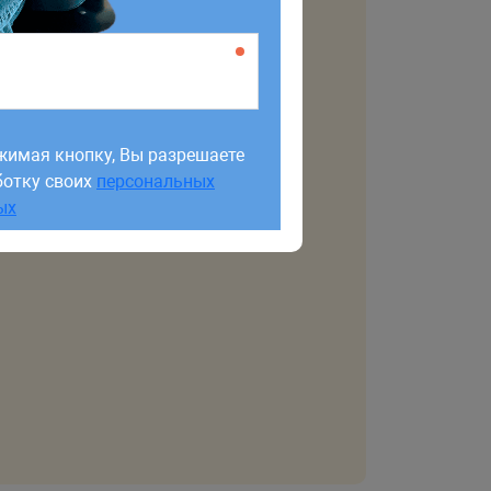
жимая кнопку, Вы разрешаете
ботку своих
персональных
жимая кнопку, Вы разрешаете
ых
ботку своих
персональных
ых