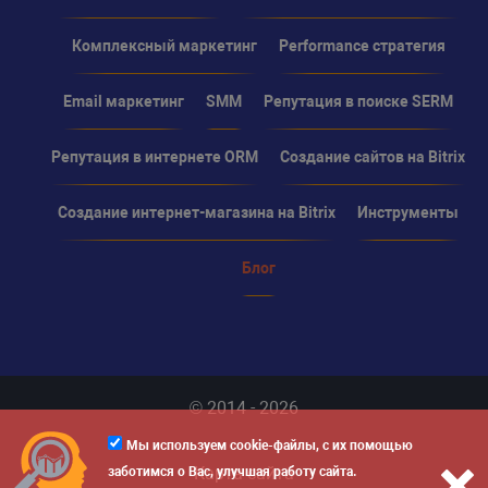
Комплексный маркетинг
Performance стратегия
Email маркетинг
SMM
Репутация в поиске SERM
Репутация в интернете ORM
Создание сайтов на Bitrix
Создание интернет-магазина на Bitrix
Инструменты
Блог
© 2014 - 2026
Мы используем cookie-файлы, с их помощью
Карта сайта
заботимся о Вас, улучшая работу сайта.