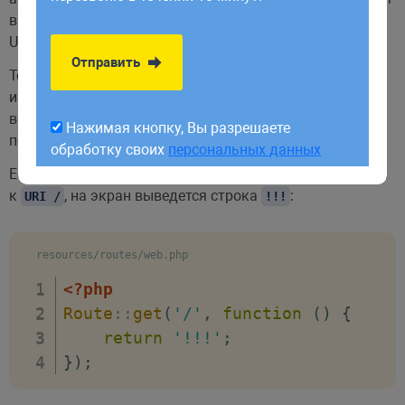
обработку своих
персональных данных
выполнится при обращению пользователя к данному
URI в адресной строке браузера.
Отправить
То, что вернет эта анонимная функция через
return
и покажется в окне браузера. Сейчас наша функция
возвращает результат работы функции
, которая
view
Нажимая кнопку, Вы разрешаете
подключает контроллер
.
welcome
обработку своих
персональных данных
Если немного изменить функцию, тогда при обращении
к
, на экран выведется строка
:
URI /
!!!
resources/routes/web.php
<?php
Route
::
get
(
'/'
,
function
(
)
{
return
'!!!'
;
}
)
;