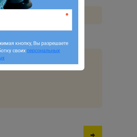
раторов
жимая кнопку, Вы разрешаете
ботку своих
персональных
жимая кнопку, Вы разрешаете
ых
ботку своих
персональных
ых