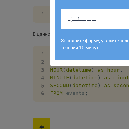
SELECT
HOUR
(
время
)
FROM
Работаем по будням с 9:00 до 1
В данном примере при выборке из таблицы 
отправленные в выходные, об
Заполните форму, укажите тел
рабочий день до 12:00.
течении 10 минут.
SELECT
*
,
HOUR
(
datetime
)
as
hour
,
MINUTE
(
datetime
)
as
minu
SECOND
(
datetime
)
as
seco
FROM
 events
;