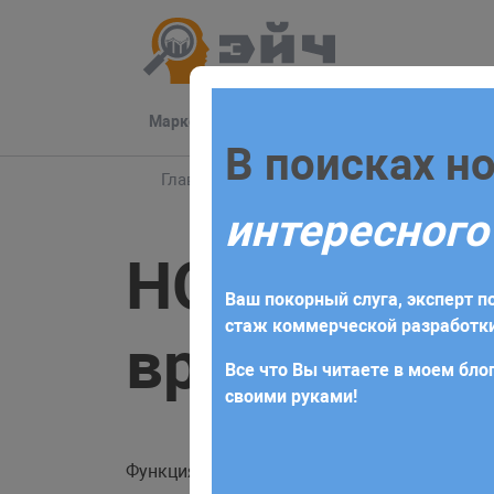
Маркетинг
Разработка
Техподдер
Заполните 
В поисках н
Главная
Блог
MySQL
HOUR - часы из
интересного
Для начала сотрудничества нео
HOUR — час
получите коммерческое предлож
Ваш покорный слуга, эксперт по
требований и поставленных за
стаж коммерческой разработки
времени
Все что Вы читаете в моем блог
своими руками!
Функция
извлекает часы из времени и
HOUR