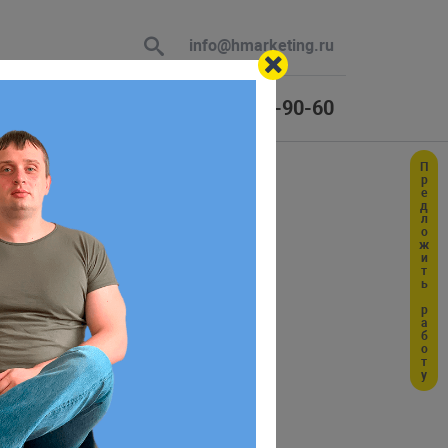
info@hmarketing.ru
+7 (925) 464-90-60
Предложить работу
 В ответ
или даты-
ю с учетом