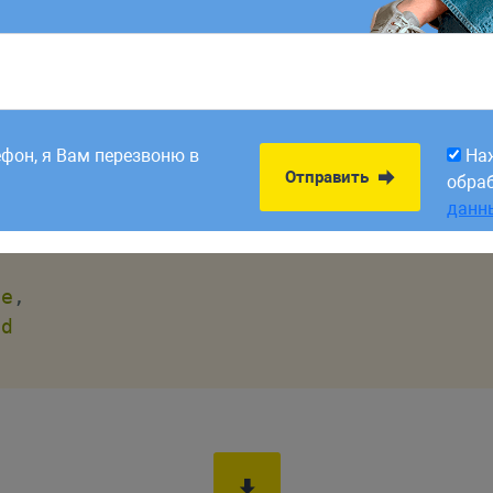
`
имя_таблицы
`
;
-- возможно применение опе
8:00. Заявки,
На
из даты извлекаются часы, минуты и секунды:
Отправить
рабатываем в первый
обра
ефон, я Вам перезвоню в
На
данн
Отправить
обра
данн
te
,
nd