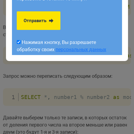
обработку своих
персональных данных
SELECT
 id
,
 number 
%
3
as
 mod 
FROM
Отправить
В данном примере находится остаток от деления
столбца number1 на number2:
Нажимая кнопку, Вы разрешаете
обработку своих
персональных данных
SELECT
*
,
MOD
(
number1
,
 number2
)
as
Запрос можно переписать следующим образом:
SELECT
*
,
 number1 
%
 number2 
as
 mod
Давайте выберем только те записи, в которых остаток
от деления первого числа на второе меньше или равен
двум (это будут 1-я и 3-я записи):