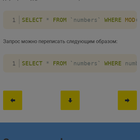
SELECT
*
FROM
`
numbers
`
WHERE
MOD
(
Запрос можно переписать следующим образом:
SELECT
*
FROM
`
numbers
`
WHERE
 numb