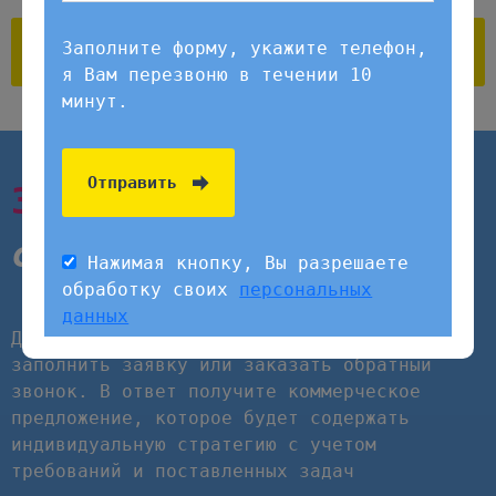
Нажимая кнопку, Вы разрешаете
обработку своих
персональных
Заполните форму, укажите телефон,
данных
я Вам перезвоню в течении 10
минут.
Отправить
Заполните форму
уже
сегодня!
Нажимая кнопку, Вы разрешаете
обработку своих
персональных
данных
Для начала сотрудничества необходимо
заполнить заявку или заказать обратный
звонок. В ответ получите коммерческое
предложение, которое будет содержать
индивидуальную стратегию с учетом
требований и поставленных задач