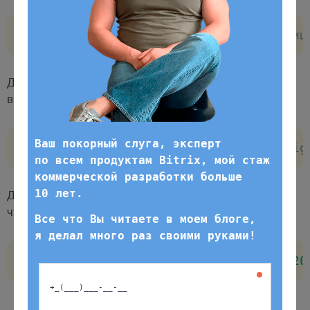
SELECT
 SIGN
(
поле
)
FROM
`
имя_таблиц
Давайте определим знак температуры и запишем его
в поле sign:
Ваш покорный слуга, эксперт
SELECT
*
,
 SIGN
(
temperature
)
as
 sig
по всем продуктам Bitrix, мой стаж
Работаем по будням с 9:00 до
коммерческой разработки больше
18:00. Заявки, отправленные в
10 лет.
Давайте теперь добавим новую запись в таблицу так,
выходные, обрабатываем в первый
чтобы mySQL сам вычислил знак температуры:
рабочий день до 12:00.
Все что Вы читаете в моем блоге,
я делал много раз своими руками!
INSERT
INTO
`
weather
`
SET
date
=
'20
Отправить