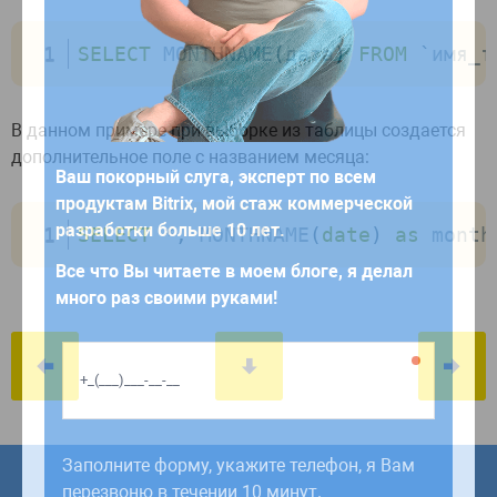
SELECT
 MONTHNAME
(
дата
)
FROM
`
имя_т
В данном примере при выборке из таблицы создается
дополнительное поле с названием месяца:
Ваш покорный слуга, эксперт по всем
продуктам Bitrix, мой стаж коммерческой
разработки больше 10 лет.
Работаем по будням с 9:00 до 18:00.
SELECT
*
,
 MONTHNAME
(
date
)
as
 month
Заявки, отправленные в выходные,
Все что Вы читаете в моем блоге, я делал
обрабатываем в первый рабочий день до
много раз своими руками!
12:00.
Отправить
Заполните форму, укажите телефон, я Вам
Нажимая кнопку, Вы разрешаете
перезвоню в течении 10 минут.