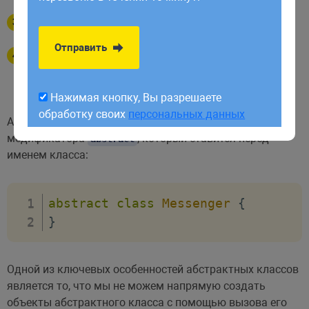
обработку своих
персональных данных
Расширятся классом наследником
Отправить
Есть абстракные методы без реализации
в абстракном классе, но которые обязательно
должны быть реализованы в классе наследнике
Нажимая кнопку, Вы разрешаете
обработку своих
персональных данных
Абстрактный класс определяется с помощью
модификатора
, который ставится перед
abstract
именем класса:
abstract
class
Messenger
{
}
Одной из ключевых особенностей абстрактных классов
является то, что мы не можем напрямую создать
объекты абстрактного класса с помощью вызова его