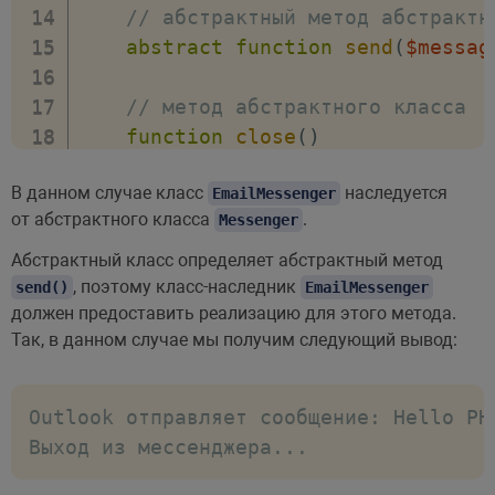
// абстрактный метод абстрактн
abstract
function
send
(
$messag
// метод абстрактного класса
function
close
(
)
{
В данном случае класс
наследуется
echo
EmailMessenger
"Выход из мессенджера
от абстрактного класса
.
Messenger
}
}
Абстрактный класс определяет абстрактный метод
, поэтому класс-наследник
send()
EmailMessenger
должен предоставить реализацию для этого метода.
// класс наследник абстрактного кл
Так, в данном случае мы получим следующий вывод:
class
EmailMessenger
extends
Messe
{
// обязательная реализация абс
Outlook отправляет сообщение: Hello PHP
function
send
(
$message
)
Выход из мессенджера...
{
echo
"
$this
->
name
 отправля