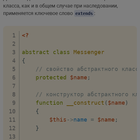
класса, как и в общем случае при наследовании,
применяется ключевое слово
:
extends
<?
abstract
class
Messenger
{
// свойство абстрактного класс
protected
$name
;
// конструктор абстрактного кл
function
__construct
(
$name
)
{
$this
->
name
=
$name
;
}