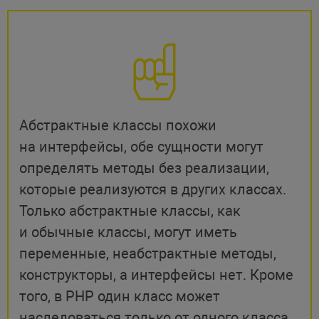
}
}
// объект класса
$outlook
=
new
EmailMessenger
(
"Out
$outlook
->
send
(
"Hello PHP 8"
)
;
Абстрактные классы похожи
$outlook
->
close
(
)
;
на интерфейсы, обе сущности могут
определять методы без реализации,
которые реализуются в других классах.
Только абстрактные классы, как
и обычные классы, могут иметь
переменные, неабстрактные методы,
конструкторы, а интерфейсы нет. Кроме
того, в PHP один класс может
наследоваться только от одного класса,