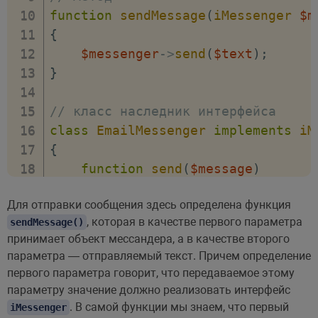
function
sendMessage
(
iMessenger
$m
{
$messenger
->
send
(
$text
)
;
}
// класс наследник интерфейса
class
EmailMessenger
implements
iM
{
function
send
(
$message
)
{
Для отправки сообщения здесь определена функция
echo
"Отправка сообщения н
, которая в качестве первого параметра
sendMessage()
}
принимает объект мессандера, а в качестве второго
}
параметра — отправляемый текст. Причем определение
первого параметра говорит, что передаваемое этому
// объект класса
параметру значение должно реализовать интерфейс
$outlook
=
new
EmailMessenger
(
)
;
. В самой функции мы знаем, что первый
iMessenger