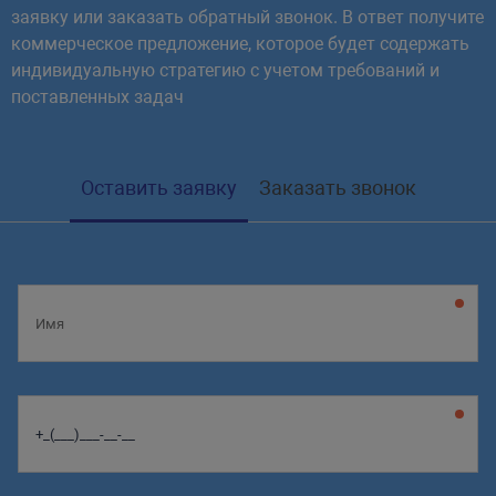
echo
"Отправка сообщения 
$
заявку или заказать обратный звонок. В ответ получите
}
коммерческое предложение, которое будет содержать
индивидуальную стратегию с учетом требований и
}
поставленных задач
// объект класса
$iphone
=
new
Mobile
(
)
;
Оставить заявку
Заказать звонок
$iphone
->
makePhoto
(
)
;