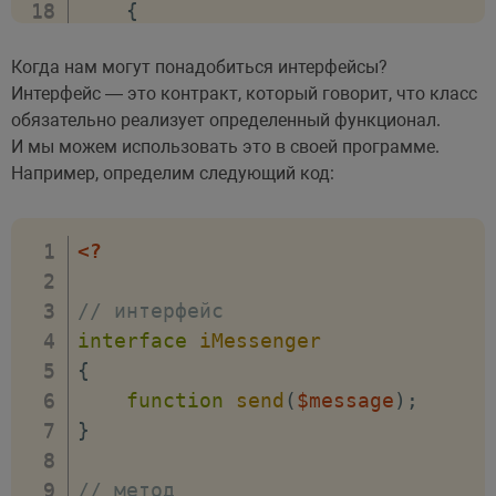
{
echo
"Отправка сообщения н
Когда нам могут понадобиться интерфейсы?
}
Интерфейс — это контракт, который говорит, что класс
}
обязательно реализует определенный функционал.
И мы можем использовать это в своей программе.
// объект класса
Например, определим следующий код:
$outlook
=
new
SimpleEmailMessenge
$outlook
->
send
(
)
;
<?
// интерфейс
interface
iMessenger
{
function
send
(
$message
)
;
}
// метод