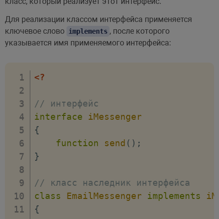
класс, который реализует этот интерфейс.
Для реализации классом интерфейса применяется
ключевое слово
, после которого
implements
указывается имя применяемого интерфейса:
<?
// интерфейс
interface
iMessenger
{
function
send
(
)
;
}
// класс наследник интерфейса
class
EmailMessenger
implements
iM
{