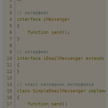
// интерфейс
interface
iMessenger
{
function
send
(
)
;
}
// интерфейс
interface
iEmailMessenger
extends
{
}
// класс наследник интерфейса
class
SimpleEmailMessenger
impleme
{
function
send
(
)