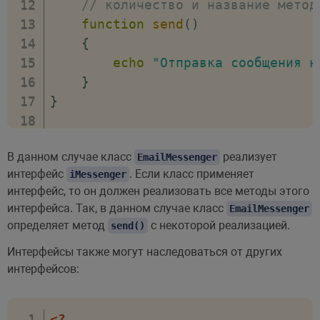
// количество и название метод
function
send
(
)
{
echo
"Отправка сообщения н
}
}
// объект класса
В данном случае класс
реализует
$outlook
=
new
EmailMessenger
EmailMessenger
(
)
;
интерфейс
. Если класс применяет
iMessenger
$outlook
->
send
(
)
;
интерфейс, то он должен реализовать все методы этого
интерфейса. Так, в данном случае класс
EmailMessenger
определяет метод
с некоторой реализацией.
send()
Интерфейсы также могут наследоваться от других
интерфейсов:
<?