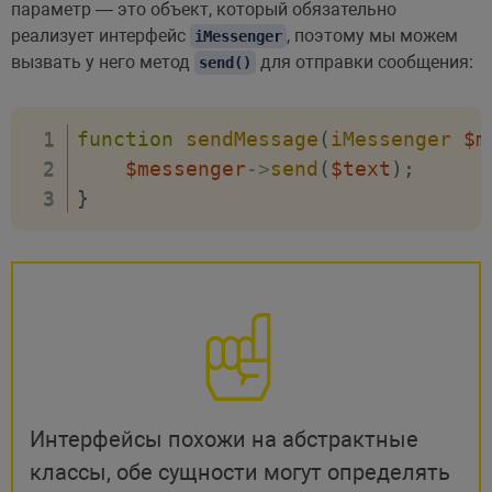
sendMessage
(
$outlook
,
"Hello World
параметр — это объект, который обязательно
реализует интерфейс
, поэтому мы можем
iMessenger
вызвать у него метод
для отправки сообщения:
send()
function
sendMessage
(
iMessenger
$m
$messenger
->
send
(
$text
)
;
}
Интерфейсы похожи на абстрактные
классы, обе сущности могут определять