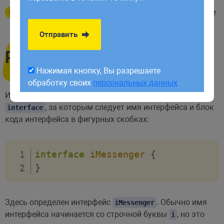
обработку своих
персональных данных
Нельзя делать интерфейс и класс с одним и тем же
названием
Отправить
Реализация интерфейсов
Нажимая кнопку, Вы разрешаете
обработку своих
персональных данных
Интерфейс определяется с помощью ключевого слова
, за которым следует имя интерфейса и блок
interface
кода интерфейса в фигурных скобках:
interface
iMessenger
{
}
Здесь определен интерфейс
. Обычно имя
iMessenger
интерфейса начинается со строчной буквы
, но это
i