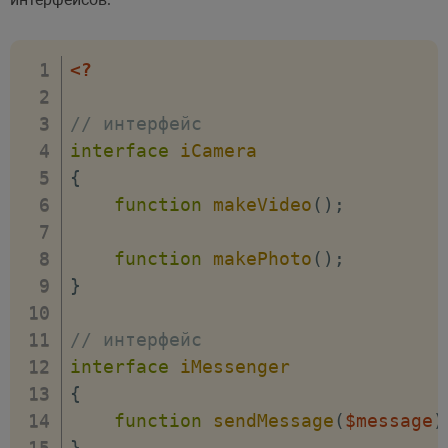
<?
// интерфейс
interface
iCamera
{
function
makeVideo
(
)
;
function
makePhoto
(
)
;
}
// интерфейс
interface
iMessenger
{
function
sendMessage
(
$message
)
}