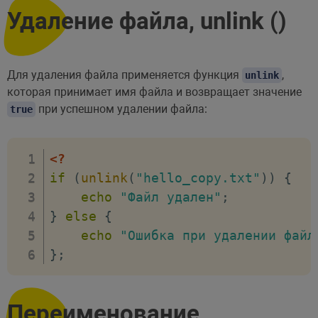
Удаление файла, unlink ()
Для удаления файла применяется функция
,
unlink
которая принимает имя файла и возвращает значение
при успешном удалении файла:
true
<?
if
(
unlink
(
"hello_copy.txt"
)
)
{
echo
"Файл удален"
;
}
else
{
echo
"Ошибка при удалении файл
}
;
Переименование