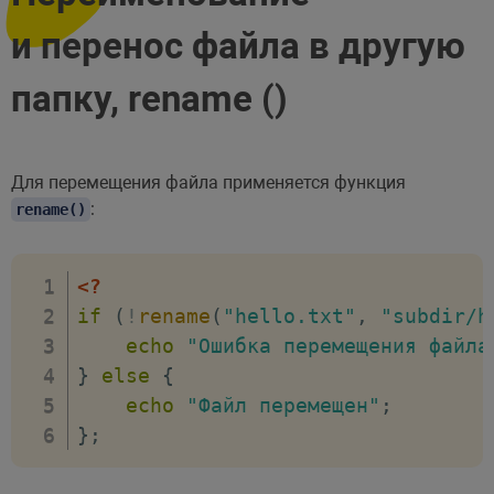
и перенос файла в другую
папку, rename ()
Для перемещения файла применяется функция
:
rename()
<?
if
(
!
rename
(
"hello.txt"
,
"subdir/h
echo
"Ошибка перемещения файла
}
else
{
echo
"Файл перемещен"
;
}
;