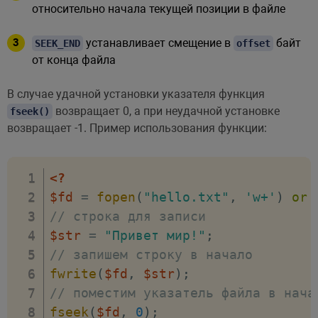
относительно начала текущей позиции в файле
устанавливает смещение в
байт
SEEK_END
offset
от конца файла
В случае удачной установки указателя функция
возвращает 0, а при неудачной установке
fseek()
возвращает -1. Пример использования функции:
<?
$fd
=
fopen
(
"hello.txt"
,
'w+'
)
or
// строка для записи
$str
=
"Привет мир!"
;
// запишем строку в начало
fwrite
(
$fd
,
$str
)
;
// поместим указатель файла в нача
fseek
(
$fd
,
0
)
;