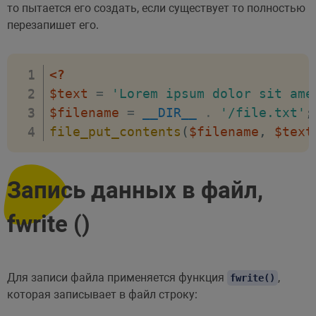
то пытается его создать, если существует то полностью
перезапишет его.
<?
$text
=
'Lorem ipsum dolor sit ame
$filename
=
__DIR__
.
'/file.txt'
;
file_put_contents
(
$filename
,
$text
Запись данных в файл,
fwrite ()
Для записи файла применяется функция
,
fwrite()
которая записывает в файл строку: