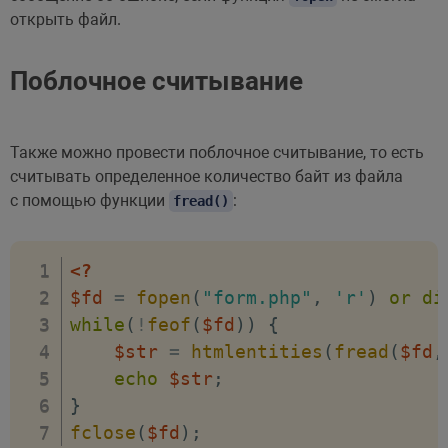
открыть файл.
Поблочное считывание
Также можно провести поблочное считывание, то есть
считывать определенное количество байт из файла
с помощью функции
:
fread()
<?
$fd
=
fopen
(
"form.php"
,
'r'
)
or
di
while
(
!
feof
(
$fd
)
)
{
$str
=
htmlentities
(
fread
(
$fd
,
echo
$str
;
}
fclose
(
$fd
)
;