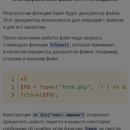
Результатом функции fopen будет дескриптор файла.
Этот дескриптор используется для операций с файлом
и для его закрытия.
После окончания работы файл надо закрыть
с помощью функции
, которая принимает
fclose()
в качестве параметра дескриптор файла. Например,
откроем и закроем файл:
<?
$fd
=
fopen
(
"form.php"
,
'r'
)
or
di
fclose
(
$fd
)
;
Конструкция
позволяет
or die("текст ошибки")
прекратить работу скрипта и вывесте некоторое
сообщение об ошибке, если функция
не смогла
fopen