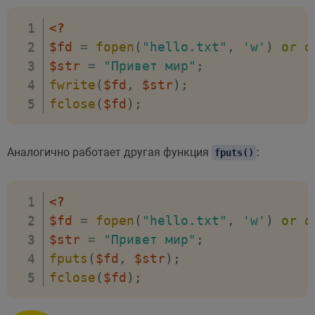
<?
$fd
=
fopen
(
"hello.txt"
,
'w'
)
or
d
$str
=
"Привет мир"
;
fwrite
(
$fd
,
$str
)
;
fclose
(
$fd
)
;
Аналогично работает другая функция
:
fputs()
<?
$fd
=
fopen
(
"hello.txt"
,
'w'
)
or
d
$str
=
"Привет мир"
;
fputs
(
$fd
,
$str
)
;
fclose
(
$fd
)
;