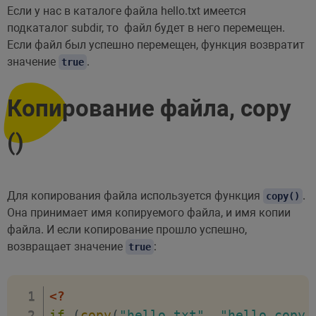
Если у нас в каталоге файла
hello.txt имеется
подкаталог
subdir, то файл будет в него перемещен.
Если файл был успешно перемещен, функция возвратит
значение
.
true
Копирование файла, copy
()
Для копирования файла используется функция
.
copy()
Она принимает имя копируемого файла, и имя копии
файла. И если копирование прошло успешно,
возвращает значение
:
true
<?
if
(
copy
(
"hello.txt"
,
"hello_copy.