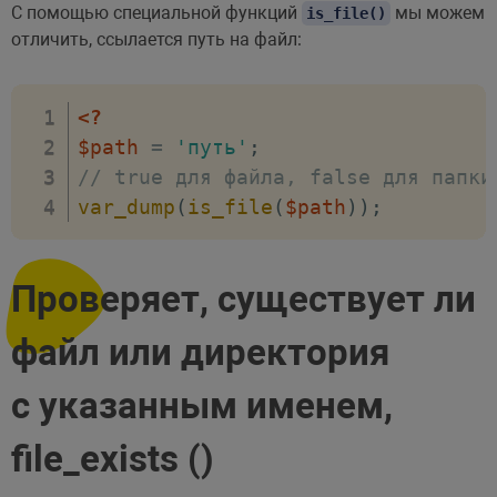
С помощью специальной функций
мы можем
is_file()
отличить, ссылается путь на файл:
<?
$path
=
'путь'
;
// true для файла, false для папки
var_dump
(
is_file
(
$path
)
)
;
Проверяет, существует ли
файл или директория
с указанным именем,
file_exists ()