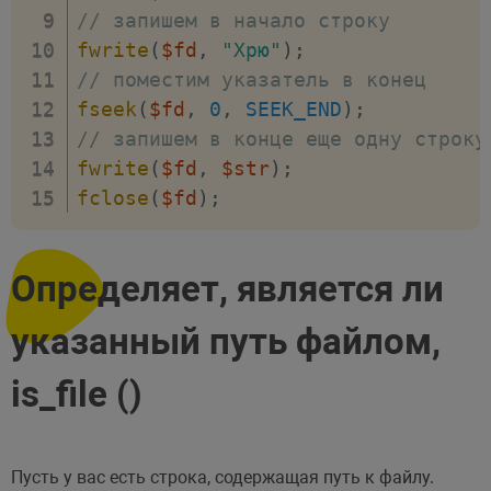
// запишем в начало строку
fwrite
(
$fd
,
"Хрю"
)
;
// поместим указатель в конец
fseek
(
$fd
,
0
,
SEEK_END
)
;
// запишем в конце еще одну строку
fwrite
(
$fd
,
$str
)
;
fclose
(
$fd
)
;
Определяет, является ли
указанный путь файлом,
is_file ()
Пусть у вас есть строка, содержащая путь к файлу.