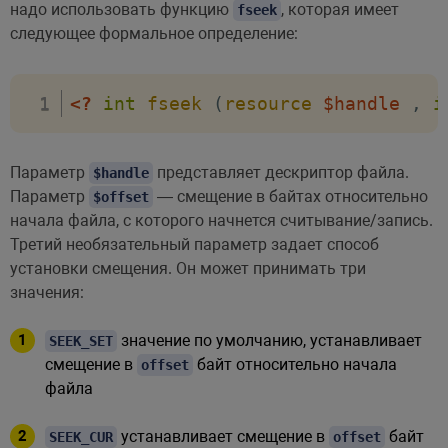
надо использовать функцию
, которая имеет
fseek
следующее формальное определение:
<?
int
fseek
(
resource
$handle
,
i
Параметр
представляет дескриптор файла.
$handle
Параметр
— смещение в байтах относительно
$offset
начала файла, с которого начнется считывание/запись.
Третий необязательный параметр задает способ
установки смещения. Он может принимать три
значения:
значение по умолчанию, устанавливает
SEEK_SET
смещение в
байт относительно начала
offset
файла
устанавливает смещение в
байт
SEEK_CUR
offset