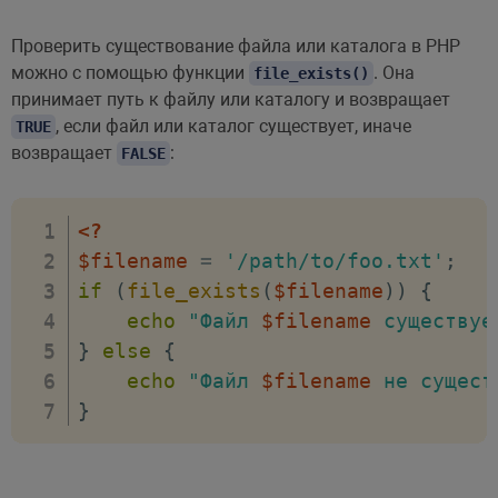
Проверить существование файла или каталога в PHP
можно с помощью функции
. Она
file_exists()
принимает путь к файлу или каталогу и возвращает
, если файл или каталог существует, иначе
TRUE
возвращает
:
FALSE
<?
$filename
=
'/path/to/foo.txt'
;
if
(
file_exists
(
$filename
)
)
{
echo
"Файл 
$filename
 существуе
}
else
{
echo
"Файл 
$filename
 не сущест
}