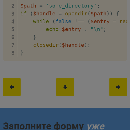
$path
=
'some_directory'
;
if
(
$handle
=
opendir
(
$path
)
)
{
while
(
false
!==
(
$entry
=
rea
echo
$entry
.
"\n"
;
}
closedir
(
$handle
)
;
}
Заполните форму
уже