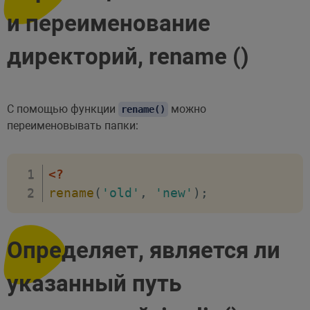
и переименование
директорий, rename ()
С помощью функции
можно
rename()
переименовывать папки:
<?
rename
(
'old'
,
'new'
)
;
Определяет, является ли
указанный путь