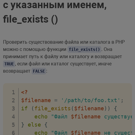
с указанным именем,
file_exists ()
Проверить существование файла или каталога в PHP
можно с помощью функции
. Она
file_exists()
принимает путь к файлу или каталогу и возвращает
, если файл или каталог существует, иначе
TRUE
возвращает
:
FALSE
<?
$filename
=
'/path/to/foo.txt'
;
if
(
file_exists
(
$filename
)
)
{
echo
"Файл 
$filename
 существуе
}
else
{
echo
"Файл 
$filename
 не сущест