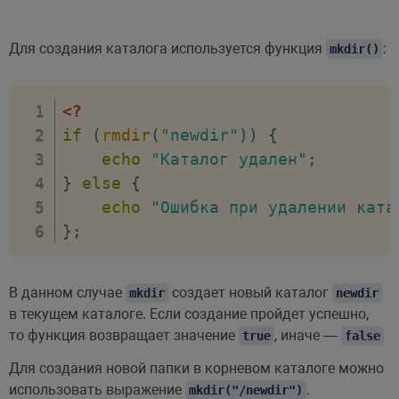
Для создания каталога используется функция
:
mkdir()
<?
if
(
rmdir
(
"newdir"
)
)
{
echo
"Каталог удален"
;
}
else
{
echo
"Ошибка при удалении ката
}
;
В данном случае
создает новый каталог
mkdir
newdir
в текущем каталоге. Если создание пройдет успешно,
то функция возвращает значение
, иначе —
true
false
Для создания новой папки в корневом каталоге можно
использовать выражение
.
mkdir("/newdir")