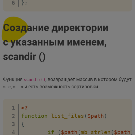
}
;
Cоздание директории
с указанным именем,
scandir ()
Функция
, возвращает массив в котором будут
scandir()
«
», «
» и есть возможность сортировки.
.
..
<?
function
list_files
(
$path
)
{
if
(
$path
[
mb_strlen
(
$path
)