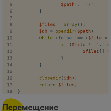
$path
.=
'/'
;
}
$files
=
array
(
)
;
$dh
=
opendir
(
$path
)
;
while
(
false
!==
(
$file
=
if
(
$file
!=
'.'
&
$files
[
]
=
}
}
closedir
(
$dh
)
;
return
$files
;
}
print_r
(
list_files
(
__DIR__
)
)
;
Перемещение