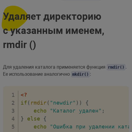
Удаляет директорию
с указанным именем,
rmdir ()
Для удаления каталога применяется функция
.
rmdir()
Ее использование аналогично
:
mkdir()
<?
if
(
rmdir
(
"newdir"
)
)
{
echo
"Каталог удален"
;
}
else
{
echo
"Ошибка при удалении ката