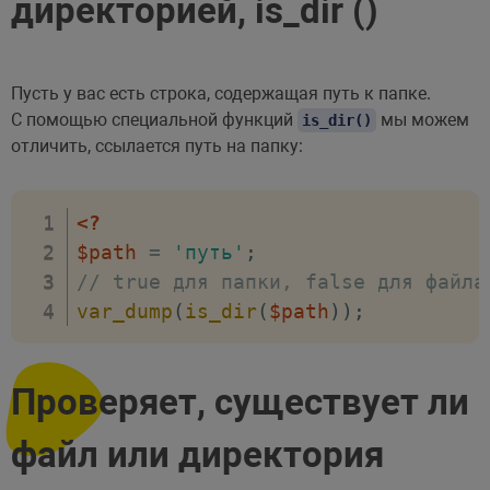
директорией, is_dir ()
Пусть у вас есть строка, содержащая путь к папке.
С помощью специальной функций
мы можем
is_dir()
отличить, ссылается путь на папку:
<?
$path
=
'путь'
;
// true для папки, false для файла
var_dump
(
is_dir
(
$path
)
)
;
Проверяет, существует ли
файл или директория