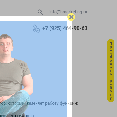
info@hmarketing.ru
+7 (925) 464-90-60
Предложить работу
 В ответ
ю с учетом
р, который изменяет работу функции:
твующего символа