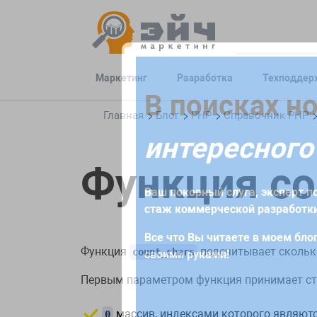
Маркетинг
Разработка
Техподдер
Заполните 
В поисках н
Главная
Блог
PHP
Справочник PHP
интересного
Для начала сотрудничества нео
Функция co
получите коммерческое предлож
Ваш покорный слуга, эксперт по
требований и поставленных за
стаж коммерческой разработки
Все что Вы читаете в моем блог
Функция
подсчитывает сколько
count_chars
своими руками!
Первым параметром функция принимает ст
массив, индексами которого являют
0