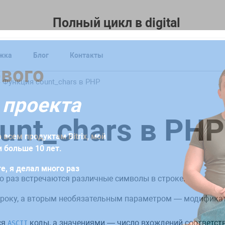
Полный цикл в digital
жка
Блог
Контакты
форму
ового
уже сегодня!
Функция count_chars в PHP
 проекта
бходимо заполнить заявку или заказать обратный звонок.
unt_chars в PHP
ение, которое будет содержать индивидуальную стратеги
 всем продуктам Bitrix, мой
дач
 больше 10 лет.
е, я делал много раз
 раз встречаются различные символы в строке.
року, а вторым необязательным параметром — модификато
ся
коды, а значениями — число вхождений соответс
ASCII