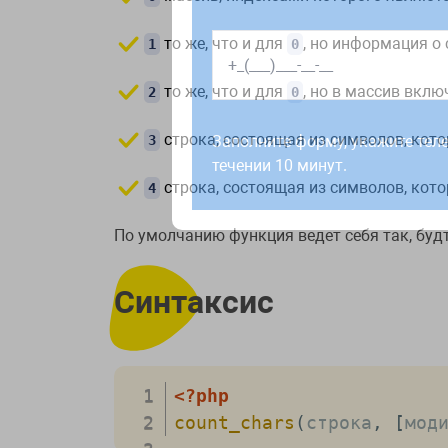
то же, что и для
, но информация о
1
0
то же, что и для
, но в массив вкл
2
0
Работаем по будням с 9:00 до 1
отправленные в выходные, об
строка, состоящая из символов, кото
3
Заполните форму, укажите тел
рабочий день до 12:00.
течении 10 минут.
строка, состоящая из символов, кото
4
По умолчанию функция ведет себя так, будт
Синтаксис
<?php
count_chars
(
строка
,
[
мод