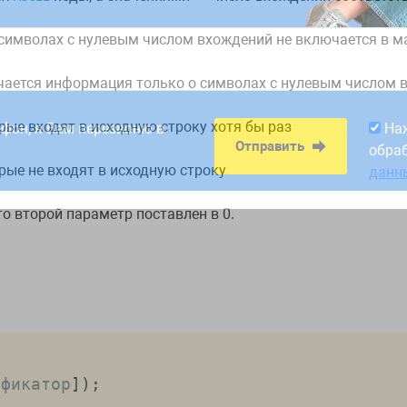
 символах с нулевым числом вхождений не включается в м
ючается информация только о символах с нулевым числом 
8:00. Заявки,
На
Отправить
рабатываем в первый
обра
рые входят в исходную строку хотя бы раз
ефон, я Вам перезвоню в
На
данн
Отправить
обра
рые не входят в исходную строку
данн
о второй параметр поставлен в 0.
ификатор
]
)
;