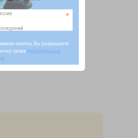
ассив
вхождений
жимая кнопку, Вы разрешаете
ботку своих
персональных
жимая кнопку, Вы разрешаете
ых
ботку своих
персональных
ых