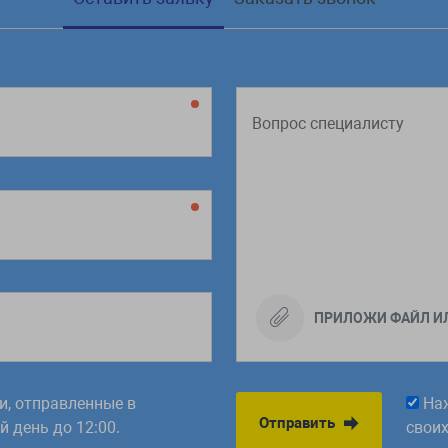
ПРИЛОЖИ ФАЙЛ И
ки, отправленные в
На
Отправить
 день до 12:00.
свои