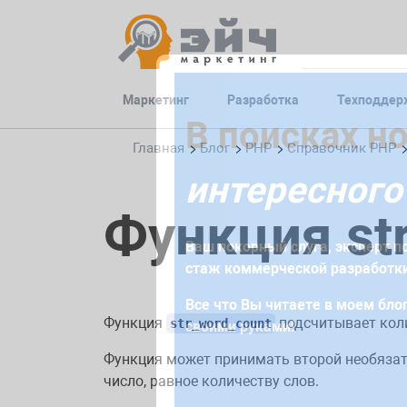
Маркетинг
Разработка
Техподдер
Заполните 
В поисках н
Главная
Блог
PHP
Справочник PHP
интересного
Для начала сотрудничества нео
Функция st
получите коммерческое предлож
Ваш покорный слуга, эксперт по
требований и поставленных за
стаж коммерческой разработки
Все что Вы читаете в моем блог
Функция
подсчитывает коли
str_word_count
своими руками!
Функция может принимать второй необязат
число, равное количеству слов.