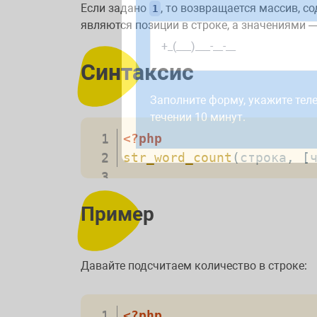
Если задано
, то возвращается массив, с
1
являются позиции в строке, а значениями 
Синтаксис
Работаем по будням с 9:00 до 1
отправленные в выходные, об
Заполните форму, укажите тел
рабочий день до 12:00.
течении 10 минут.
<?php
str_word_count
(
строка
,
[
Пример
Давайте подсчитаем количество в строке:
<?php