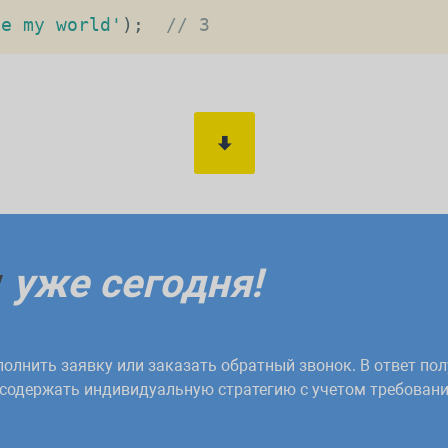
de my world'
)
;
// 3
у
уже сегодня!
олнить заявку или заказать обратный звонок. В ответ пол
 содержать индивидуальную стратегию с учетом требовани