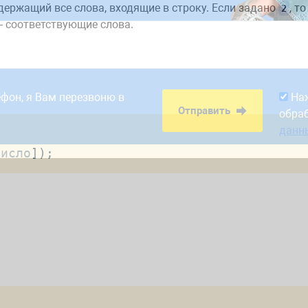
одержащий все слова, входящие в строку. Если задано
, т
2
— соответствующие слова.
8:00. Заявки,
На
Отправить
рабатываем в первый
обра
ефон, я Вам перезвоню в
На
данн
Отправить
обра
данн
число
]
)
;