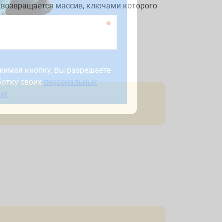
о возвращается массив, ключами которого
жимая кнопку, Вы разрешаете
ботку своих
персональных
жимая кнопку, Вы разрешаете
ых
ботку своих
персональных
ых