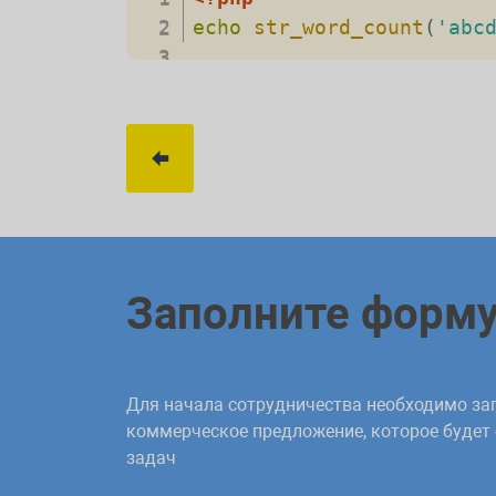
echo
str_word_count
(
'abc
Заполните форм
Для начала сотрудничества необходимо зап
коммерческое предложение, которое будет
задач