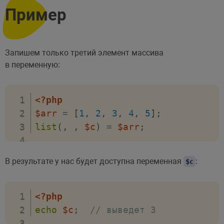
Пример
Запишем только третий элемент массива
в переменную:
<?php
$arr
=
[
1
,
2
,
3
,
4
,
5
]
;
list
(
,
,
$c
)
=
$arr
;
В результате у нас будет доступна переменная
:
$c
<?php
echo
$c
;
// выведет 3