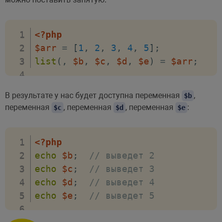
<?php
$arr
=
[
1
,
2
,
3
,
4
,
5
]
;
list
(
,
$b
,
$c
,
$d
,
$e
)
=
$arr
;
В результате у нас будет доступна переменная
,
$b
переменная
, переменная
, переменная
:
$c
$d
$e
<?php
echo
$b
;
// выведет 2
echo
$c
;
// выведет 3
echo
$d
;
// выведет 4
echo
$e
;
// выведет 5