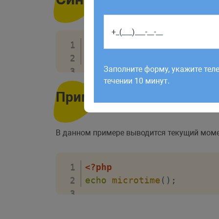
<?php
Работаем по будням с 9:00 до 1
microtime
(
)
;
отправленные в выходные, об
Заполните форму, укажите тел
рабочий день до 12:00.
течении 10 минут.
Пример
В данном примере выводится текущий моме
<?php
echo
microtime
(
)
;