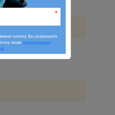
жимая кнопку, Вы разрешаете
ботку своих
персональных
жимая кнопку, Вы разрешаете
ых
ботку своих
персональных
ых