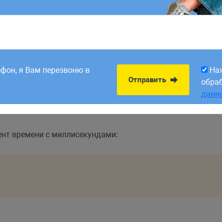
8:00. Заявки,
На
Отправить
рабатываем в первый
обра
ефон, я Вам перезвоню в
На
данн
Отправить
обра
данн
нт времени с миллисекундами: