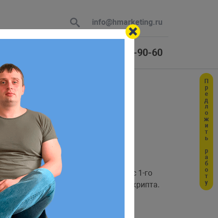
info@hmarketing.ru
+7 (925) 464-90-60
Предложить работу
 В ответ
ю с учетом
это количество секунд, прошедшее с 1-го
о, чтобы вычислить время работы скрипта.