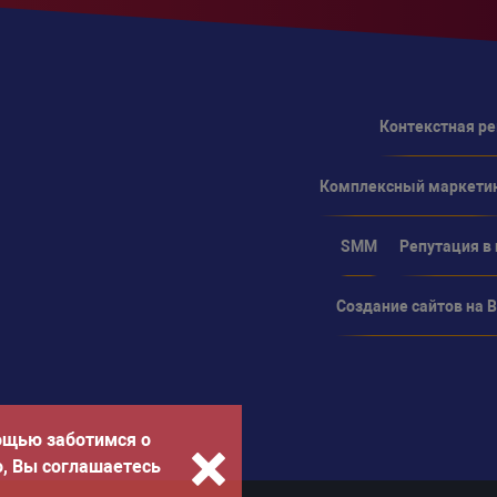
Контекстная р
Комплексный маркети
SMM
Репутация в
Создание сайтов на Bi
ощью заботимся о
о, Вы соглашаетесь