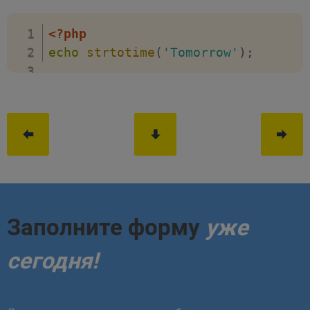
<?php
echo
strtotime
(
'Tomorrow'
)
;
Заполните форму
уже
сегодня!