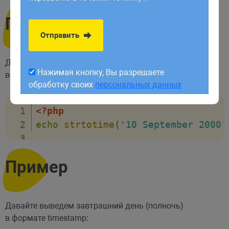
обработку своих
персональных данных
Пример
Отправить
Давайте преобразуем дату 10-е сентября 2000 года
Нажимая кнопку, Вы разрешаете
в timestamp:
обработку своих
персональных данных
<?php
echo
strtotime
(
'10 September 2000'
Пример
Давайте выведем завтрашний день (полночь)
в формате timestamp: