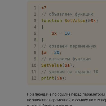
<?
// объявляем функцию
function
SetValue
(
&
$x
)
{
$x
=
10
;
}
// создаем переменную
$a
=
20
;
// вызываем функцию
SetValue
(
$a
)
;
// увидим на экране 10
print
(
$a
)
;
При передаче по ссылке перед параметром
не значение переменной, а ссылку на эту п
и ту же область в памяти.