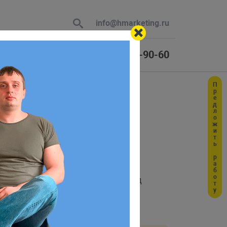
info@hmarketing.ru
+7 (925) 464-90-60
Предложить работу
 В ответ
ю с учетом
раметра. Для создания ссылки перед
рим простой пример копирования