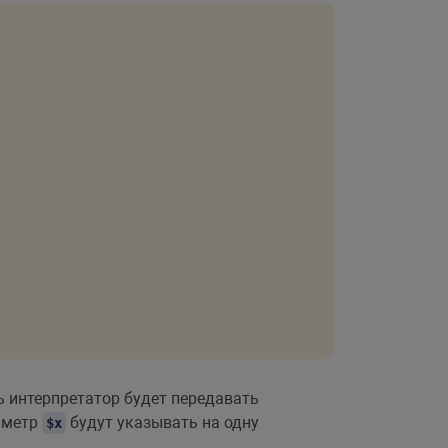
рь интерпретатор будет передавать
аметр
будут указывать на одну
$x