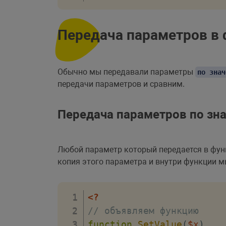
Передача параметров в
Обычно мы передавали параметры
по знач
передачи параметров и сравним.
Передача параметров по зн
Любой параметр который передается в функ
копия этого параметра и внутри функции м
<?
// объявляем функцию
function
SetValue
(
$x
)