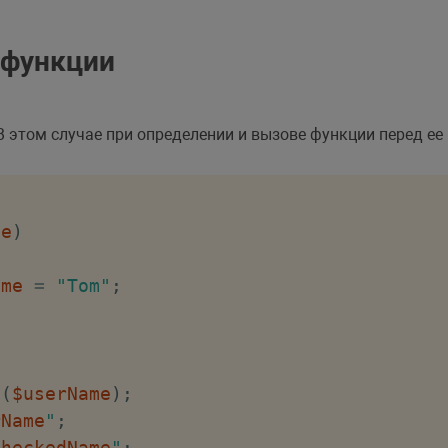
 функции
 этом случае при определении и вызове функции перед ее
me
)
ame
=
"Tom"
;
e
(
$userName
)
;
rName
"
;
checkedName
"
;