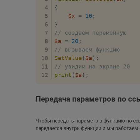
{
$x
=
10
;
}
// создаем переменную
$a
=
20
;
// вызываем функцию
SetValue
(
$a
)
;
// увидим на экране 20
print
(
$a
)
;
Передача параметров по сс
Чтобы передать параметр в функцию по сс
передается внутрь функции и мы работаем 