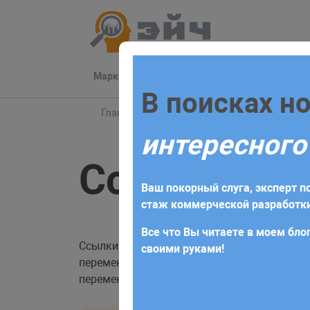
Маркетинг
Разработка
Техподдер
Заполните 
В поисках н
Главная
Блог
PHP
Ссылки
интересного
Для начала сотрудничества нео
Ссылки
получите коммерческое предлож
Ваш покорный слуга, эксперт по
требований и поставленных за
стаж коммерческой разработки
Все что Вы читаете в моем блог
Ссылки в PHP позволяют ссылаться на обла
своими руками!
переменной указывается символ амперса
переменных: