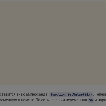
 ставится знак амперсанда:
. Тепе
function SetValue(&$x)
еременную в памяти. То есть теперь и переменная
и пар
$a