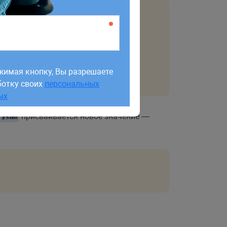
жимая кнопку, Вы разрешаете
ботку своих
персональных
жимая кнопку, Вы разрешаете
ых
ботку своих
персональных
ых
присваивается новое значение —
$sam