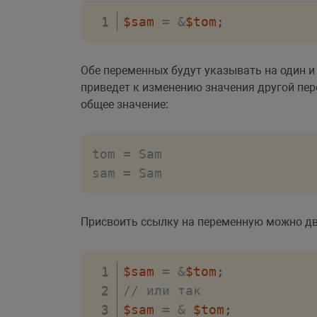
$sam
=
&
$tom
;
Обе переменных будут указывать на один и 
приведет к изменению значения другой пер
общее значение:
tom = Sam

sam = Sam
Присвоить ссылку на переменную можно д
$sam
=
&
$tom
;
// или так
$sam
=
&
$tom
;