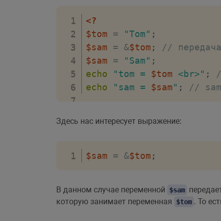
<?
$tom
=
"Tom"
;
$sam
=
&
$tom
;
// передач
$sam
=
"Sam"
;
echo
"tom = 
$tom
 <br>"
;
echo
"sam = 
$sam
"
;
// sa
Здесь нас интересует выражение:
$sam
=
&
$tom
;
В данном случае переменной
передает
$sam
которую занимает переменная
. То е
$tom