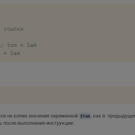
а ссылки
// tom = Sam
m = Sam
ся не копия значения переменной
, как в предыдущем
$tom
сть после выполнения инструкции: