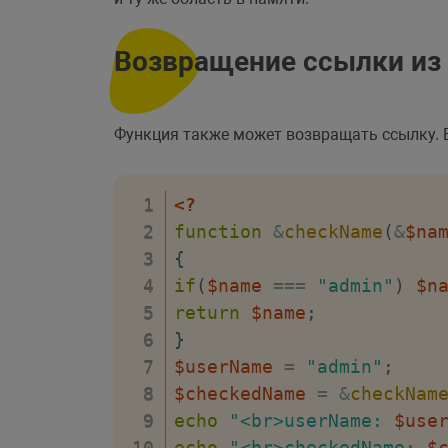
Возвращение ссылки из
Функция также может возвращать ссылку. В
<?
function
&
checkName
(
&
$na
{
if
(
$name
===
"admin"
)
$n
return
$name
;
}
$userName
=
"admin"
;
$checkedName
=
&
checkNam
echo
"<br>userName: 
$use
echo
"<br>checkedName: 
$