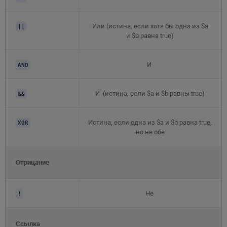
Или (истина, если хотя бы одна из $a
||
и $b равна true)
И
AND
И (истина, если $a и $b равны true)
&&
Истина, если одна из $a и $b равна true,
XOR
но не обе
Отрицание
Не
!
Ссылка