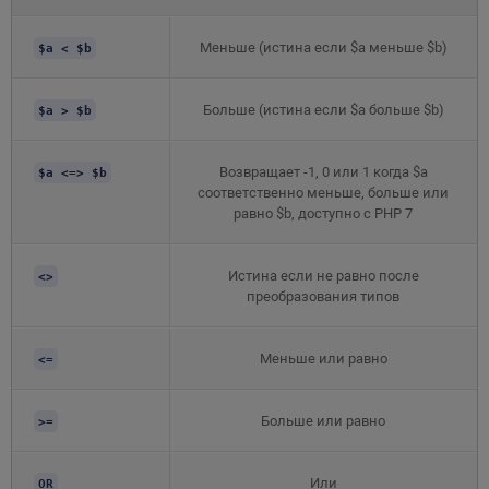
Меньше (истина если $a меньше $b)
$a < $b
Больше (истина если $a больше $b)
$a > $b
Возвращает -1, 0 или 1 когда $a
$a <=> $b
соответственно меньше, больше или
равно $b, доступно с PHP 7
Истина если не равно после
<>
преобразования типов
Меньше или равно
<=
Больше или равно
>=
Или
OR