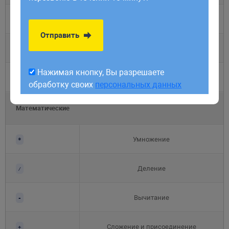
обработку своих
персональных данных
Присвоение значения и уменьшение
-=
Отправить
Присвоение значения и умножение
*=
Нажимая кнопку, Вы разрешаете
Присвоение значения и деление
/=
обработку своих
персональных данных
Математические
Умножение
*
Деление
⁄
Вычитание
-
Сложение и присоединение
+