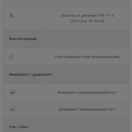
Остаток от деления 19% 7 = 5
%
(7+7=14 и 19−14=5)
Контентенация
Слепливание строк (конкатенация)
.
Инкремент / декремент
Инкремент увеличивающий на 1
++
Декремент уменьшающий на 1
--
true / false