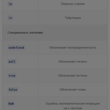
Перенос строки
\n
Табуляция
\t
Специальные значения
Обозначает неопределенность
undefined
Обозначает нечего
null
Обозначает истину
true
Обозначает ложь
false
Ошибка, математическая операция
NaN
не с числом