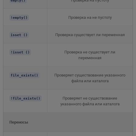
Проверка на пустоту
empty()
Проверка на не пустоту
!empty()
Проверка существует ли переменная
isset ()
Проверка не существует ли
!isset ()
переменная
Проверяет существование указанного
file_exists()
файла или каталога
Проверяет не существование
!file_exists()
указанного файла или каталога
Переносы