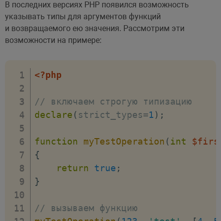
В последних версиях PHP появился возможность
указывать типы для аргументов функций
и возвращаемого ею значения. Рассмотрим эти
возможности на примере:
<?php
// включаем строгую типизацию
declare
(
strict_types
=
1
)
;
function
myTestOperation
(
int
$firs
{
return
true
;
}
// вызываем функцию