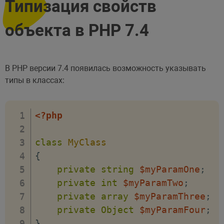
Типизация свойств
объекта в PHP 7.4
В PHP версии 7.4 появилась возможность указывать
типы в классах:
<?php
class
MyClass
{
private
string
$myParamOne
;
private
int
$myParamTwo
;
private
array
$myParamThree
;
private
Object
$myParamFour
;
}