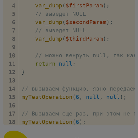
var_dump
(
$firstParam
)
;
// выведет NULL
var_dump
(
$secondParam
)
;
// выведет NULL
var_dump
(
$thirdParam
)
;
// можно венруть null, так как
return
null
;
}
// вызываем функцию, явно передаем
myTestOperation
(
6
,
null
,
null
)
;
// Вызываем еще раз, при этом не п
myTestOperation
(
6
)
;