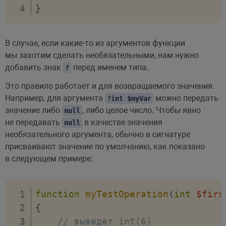
}
В случае, если какие-то из аргументов функции
мы захотим сделать необязательными, нам нужно
добавить знак
перед именем типа.
?
Это правило работает и для возвращаемого значения.
Например, для аргумента
можно передать
?int $myVar
значение либо
, либо целое число. Чтобы явно
null
не передавать
в качестве значения
null
необязательного аргумента, обычно в сигнатуре
присваивают значение по умолчанию, как показано
в следующем примере:
function
myTestOperation
(
int
$firs
{
// выведет int(6)